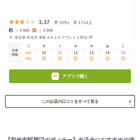
3.37
109
1714
人
人
～￥999
～￥999
夜
昼
埼玉県
和光市 本町 4-6
エキアプレミエ和光 3F
の
の
金
金
日
月
火
水
木
金
土
額
額
空席
:
:
9
10
11
12
13
14
15
8
/
情報
アプリで開く
このお店の口コミをすべて見る
【和光市駅周辺のディナー】女子会におすすめの洋