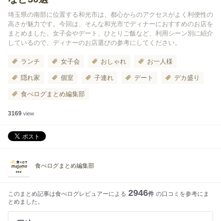
埼玉県の南部に位置する和光市は、都心からのアクセスがよく利便性の
高さが魅力です。今回は、そんな和光市でディナーにおすすめのお店を
まとめました。女子会やデート、ひとりご飯など、利用シーン別に紹介
しているので、ディナーのお店選びの参考にしてください。
ランチ
女子会
おしゃれ
お一人様
隠れ家
個室
子連れ
デート
デカ盛り
食べログまとめ編集部
3169
view
食べログまとめ編集部
2946
このまとめ記事は食べログレビュアーによる
件
の口コミを参考にま
とめました。