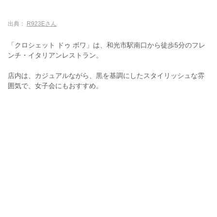
ダナパニ
とんかつ けやき
出典：
R923Eさん
【和光市駅周辺のディナー】ひとりご飯におすすめのお店
「クロシェット ドゥ ボワ」は、和光市駅南口から徒歩5分のフレ
樹真
ンチ・イタリアンレストラン。
おっ鳥家 和光店
店内は、カジュアルながら、黒を基調にしたスタイリッシュな雰
そばもん
囲気で、女子会にもおすすめ。
やきとり にしだ屋 和光店
【和光市・その他エリアのディナー】おすすめのお店
DURGA
インドアジアンレストラン バガィチャ
柳鮨
タイフード エリナ
幸楽