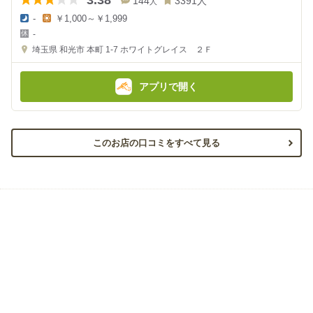
144
3391
人
人
-
￥1,000～￥1,999
夜
昼
-
の
の
金
金
埼玉県
和光市 本町 1-7
ホワイトグレイス ２Ｆ
額
額
:
:
アプリで開く
このお店の口コミをすべて見る