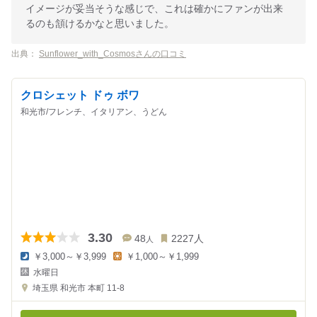
イメージが妥当そうな感じで、これは確かにファンが出来
るのも頷けるかなと思いました。
出典：
Sunflower_with_Cosmosさんの口コミ
クロシェット ドゥ ボワ
和光市/フレンチ、イタリアン、うどん
3.30
48
2227
人
人
￥3,000～￥3,999
￥1,000～￥1,999
夜
昼
水曜日
の
の
金
金
埼玉県
和光市 本町 11-8
額
額
:
: