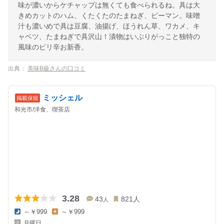
味が濃いからケチャップは無くても食べられるね。具は大
きめカットのハム、くたくたのたまねぎ、ピーマン。味噌
汁も濃いめで具は豆腐、油揚げ、ほうれん草、ワカメ、キ
ャベツ、たまねぎで具沢山！漬物はいぶりがっこと独特の
風味のピリ辛お新香。
出典：
美味B級さんの口コミ
ミッシェル
和光市/洋食、喫茶店
3.28
43
821
人
人
～￥999
～￥999
夜
昼
月曜日