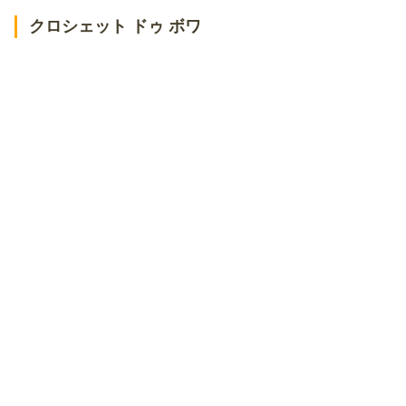
串焼場 ブギウギ
クロシェット ドゥ ボワ
バルーチョ 和光店
個室四国郷土活性化 藁家88 和光市店
【和光市駅周辺のディナー】デートにおすすめのイタリアン・フレ
ンチのお店
365アニバーサリーレストラン
アカトゥーイ
【和光市駅周辺のディナー】デートにおすすめの居酒屋・バー
寿し和 和香苑
A-One 和光店
ハーフ ヤード 和光店
大衆酒場 朝霞 ミフネ
賞味期限180秒 究極の鶏レバー串 浩治朗
【和光市駅周辺のディナー】家族連れにおすすめのお店