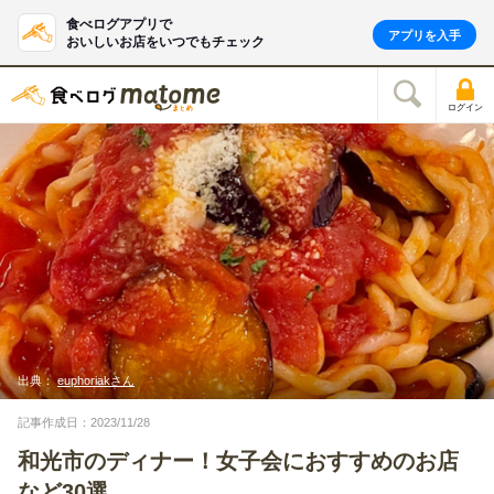
食べログアプリで
アプリを入手
おいしいお店をいつでもチェック
ログイン
出典：
euphoriakさん
記事作成日：2023/11/28
和光市のディナー！女子会におすすめのお店
など30選