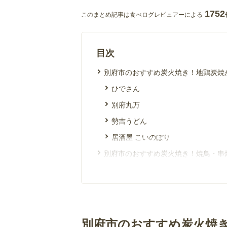
1752
このまとめ記事は食べログレビュアーによる
目次
別府市のおすすめ炭火焼き！地鶏炭焼
ひでさん
別府丸万
勢吉うどん
居酒屋 こいのぼり
別府市のおすすめ炭火焼き！焼鳥・串
風里
やっこ凧
炭火串焼と旬鮮料理の店 別府 炭旬
別府市のおすすめ炭火焼き！いろいろ
別府市のおすすめ炭火焼