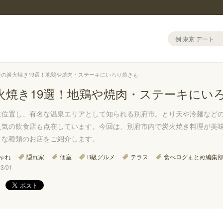
府の炭火焼き19選！地鶏や焼肉・ステーキにいろり焼きも
火焼き19選！地鶏や焼肉・ステーキにい
に位置し、有名な温泉エリアとして知られる別府市。とり天や冷麺などの
人気の飲食店も点在しています。今回は、別府市内で炭火焼き料理が美
々な種類のお店をご紹介します。
ゃれ
隠れ家
個室
B級グルメ
テラス
食べログまとめ編集
/01