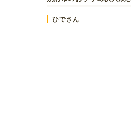
ろばた仁
食道楽とさか
ひでさん
豊後屋 竹かんむり
別府市のおすすめ炭火焼き！焼肉の人
焼肉元相 本店
たつ
韓国苑 別府店
別府炭焼亭ちはら２９
モランボン
別府市のおすすめ炭火焼き！屋外バー
森藩別邸
別府市のおすすめ炭火焼き！卓上いろ
民芸茶屋 味蔵
縁がわ