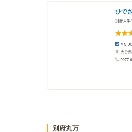
ひで
別府大学
￥5,0
大分
0977-6
別府丸万