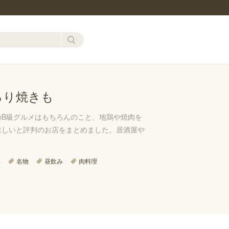
ろり焼きも
B級グルメはもちろんのこと、地鶏や焼肉を
味しいと評判のお店をまとめました。居酒屋や
部
名物
昼飲み
肉料理