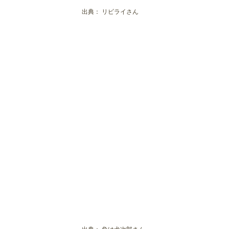
別府市のおすすめ炭火焼き！ステーキ
出典：
リビライさん
アトリエ
出典：
負け犬次郎さん