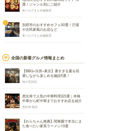
選！ジャンル別にご紹介
食べログまとめ編集部
別府市のおすすめカフェ30選！穴場
や古民家風のお店など
食べログまとめ編集部
全国の新着グルメ情報まとめ
【BBQ×冷房×東京】暑すぎる夏を回
避しながら楽しめる施設5選！
味の言語化
恵比寿で人気の中華料理店5選｜本格
中華から町中華までおすすめ店を紹介
恵比寿 散歩
【わらちゃん推薦】関東圏で本当にま
た食べたい家系ラーメン13選