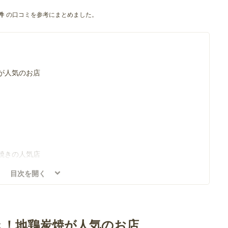
の口コミを参考にまとめました。
件
が人気のお店
焼きの人気店
目次を開く
な炭火焼きが味わえる居酒屋・ろばた焼き店
き！地鶏炭焼が人気のお店