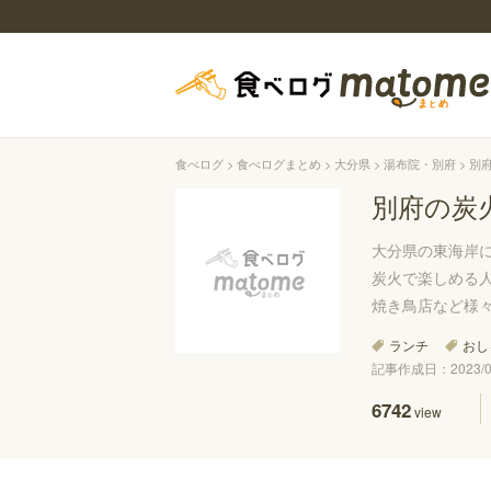
食べログ
食べログまとめ
大分県
湯布院・別府
別
別府の炭
大分県の東海岸
炭火で楽しめる
焼き鳥店など様
ランチ
おし
記事作成日：2023/03
6742
view