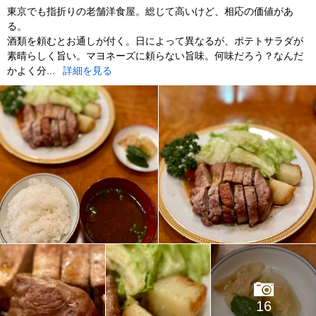
東京でも指折りの老舗洋食屋。総じて高いけど、相応の価値があ
る。
酒類を頼むとお通しが付く。日によって異なるが、ポテトサラダが
素晴らしく旨い。マヨネーズに頼らない旨味。何味だろう？なんだ
かよく分...
詳細を見る
16