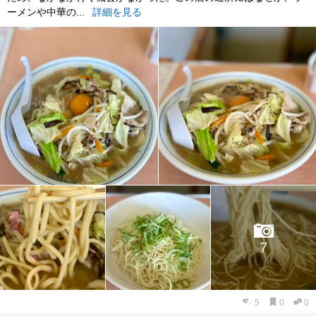
ーメンや中華の...
詳細を見る
7
5
0
0