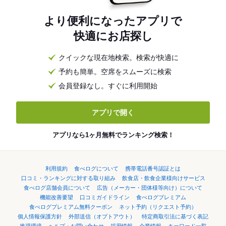
より便利になったアプリで
快適にお店探し
クイックな現在地検索。検索が快適に
予約も簡単。空席をスムーズに検索
会員登録なし。すぐに利用開始
アプリで開く
アプリなら1ヶ月無料でランキング検索！
利用規約
食べログについて
携帯電話番号認証とは
口コミ・ランキングに対する取り組み
飲食店・飲食企業様向けサービス
食べログ店舗会員について
広告（メーカー・団体様等向け）について
機能改善要望
口コミガイドライン
食べログプレミアム
食べログプレミアム無料クーポン
ネット予約（リクエスト予約）
個人情報保護方針
外部送信（オプトアウト）
特定商取引法に基づく表記
推奨環境
ヘルプ・お問い合わせ
採用情報
企業情報
キーワード一覧