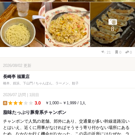
8
21
0
0
2026/08/02
更新
長崎亭 福重店
橋本、姪浜、下山門 / ちゃんぽん、ラーメン、餃子
2026/07
訪問
|
1回目
3.0
￥1,000～￥1,999 / 1人
lunch
脂味たっぷり豚骨系チャンポン
チャンポンで人気の老舗。郊外にあり、交通量が多い幹線道路沿い
とはいえ、近くに用事がなければそうそう寄り付かない場所にある
ため、なかなか行く機会がなかった。この店の近所にはなぜか、ラ