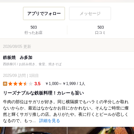
アプリでフォロー
メッセージ
503
503
行ったお店
口コミ
2026/08/05
更新
鉄板焼 み多加
西鉄柳川 / お好み焼き、食堂、焼きそば
2025/09
訪問
|
1回目
3.5
￥1,000～￥1,999 / 1人
lunch
リーズナブルな鉄板料理！カレーも旨い
牛肉の部位はサガリが好き。同じ横隔膜でもハラミの半分しか取れ
ないからか、最近はなかなかお目にかかれない。そんなご時世に燦
然と輝くサガリ推しの店。ありがたや。夜に行くとビールが恋しく
なるので、もっ...
詳細を見る