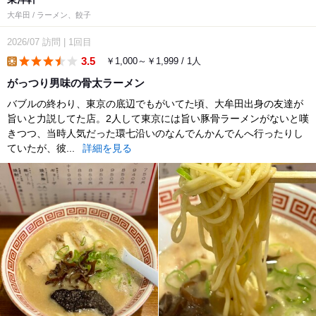
大牟田 / ラーメン、餃子
2026/07
訪問
|
1回目
3.5
￥1,000～￥1,999 / 1人
lunch
がっつり男味の骨太ラーメン
バブルの終わり、東京の底辺でもがいてた頃、大牟田出身の友達が
旨いと力説してた店。2人して東京には旨い豚骨ラーメンがないと嘆
きつつ、当時人気だった環七沿いのなんでんかんでんへ行ったりし
ていたが、彼...
詳細を見る