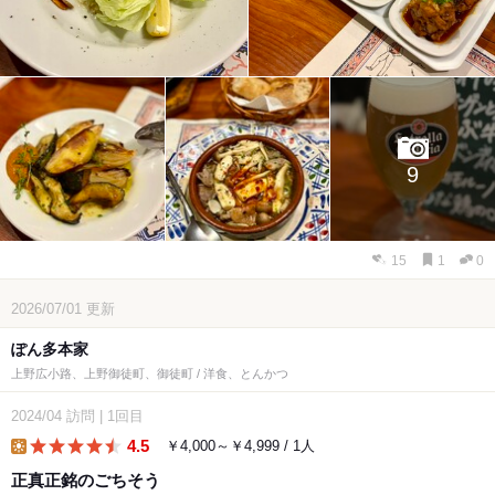
9
15
1
0
2026/07/01
更新
ぽん多本家
上野広小路、上野御徒町、御徒町 / 洋食、とんかつ
2024/04
訪問
|
1回目
4.5
￥4,000～￥4,999 / 1人
lunch
正真正銘のごちそう