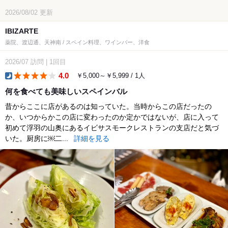
2026/08/02
更新
IBIZARTE
薬院、渡辺通、天神南 / スペイン料理、ワインバー、洋食
2026/07
訪問
|
1回目
4.0
￥5,000～￥5,999 / 1人
dinner
何を食べても美味しいスペインバル
昔からここに店があるのは知っていた。当時からこの店だったの
か、いつからかこの店に変わったのか定かではないが、店に入って
初めて浮羽の山奥にあるイビサスモークレストランの支店だと気づ
いた。厨房に￼二...
詳細を見る