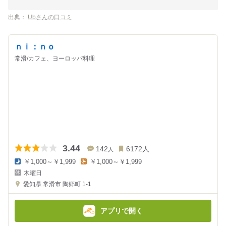
出典：
Ubさんの口コミ
ｎｉ：ｎｏ
常滑/カフェ、ヨーロッパ料理
3.44
142
6172
人
人
￥1,000～￥1,999
￥1,000～￥1,999
夜
昼
木曜日
の
の
金
金
愛知県
常滑市 陶郷町 1-1
額
額
:
:
アプリで開く