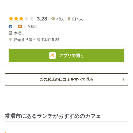
3.28
48
614
人
人
-
～￥999
夜
昼
木曜日
の
の
金
金
愛知県
常滑市 鯉江本町 5-85
額
額
:
:
アプリで開く
このお店の口コミをすべて見る
常滑市にあるランチがおすすめのカフェ