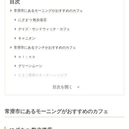
目次
常滑市にあるモーニングがおすすめのカフェ
にざまつ 散歩道店
デイズ・サンドウィッチ・カフェ
キャニオン
常滑市にあるランチがおすすめのカフェ
ｎｉ：ｎｏ
グリーンムーン
たまご農家のキッチン レシピヲ
ビストロ カフェ 風
目次を開く
ベジアンドスパイス オム オム オム
マドヤマ
常滑市にあるモーニングがおすすめのカフェ
BAGEL CAFE SORARIN
茶房 楽蔵