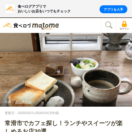
食べログアプリで
アプリを入手
おいしいお店をいつでもチェック
ログイン
出典：
みぶきさん
更新日：2020/10/13 (2020/10/12作成)
常滑市でカフェ探し！ランチやスイーツが楽
しめるお店20選