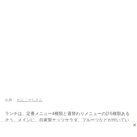
出典：
わんこそらさん
ランチは、定番メニュー4種類と週替わりメニューの計5種類ある
そう。メインに、自家製ナッツサラダ、フルーツなどが付いてい
ます。