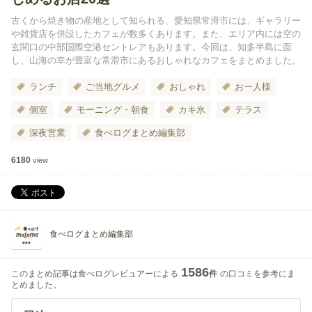
古くから焼き物の産地として知られる、愛知県常滑市には、ギャラリー
や雑貨店を併設したカフェが数多くあります。また、エリア内には空の
玄関口の中部国際空港セントレアもあります。今回は、知多半島に面
し、山海の幸が豊富な常滑市にあるおしゃれなカフェをまとめました。
ランチ
ご当地グルメ
おしゃれ
お一人様
個室
モーニング・朝食
カキ氷
テラス
深夜営業
食べログまとめ編集部
6180
view
食べログまとめ編集部
1586
このまとめ記事は食べログレビュアーによる
件
の口コミを参考にま
とめました。