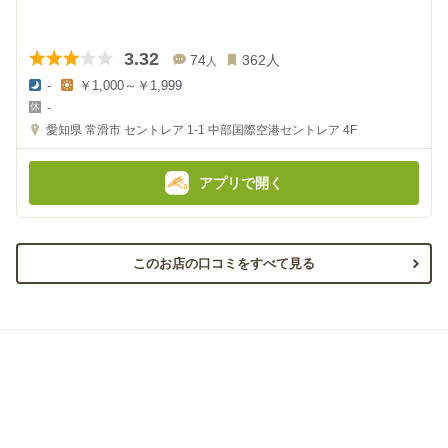
3.32
74
362
人
人
-
￥1,000～￥1,999
夜
昼
-
の
の
金
金
愛知県
常滑市 セントレア 1-1
中部国際空港セントレア 4F
額
額
:
:
アプリで開く
このお店の口コミをすべて見る