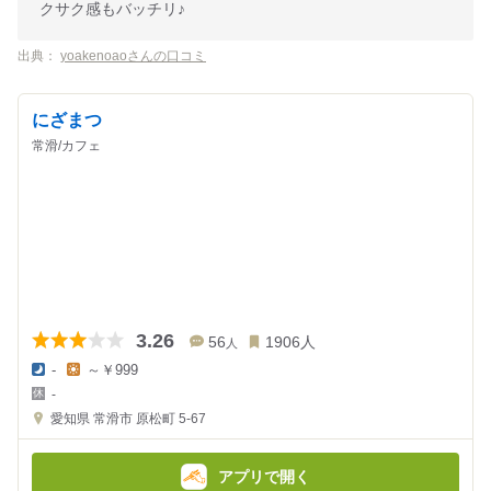
クサク感もバッチリ♪
出典：
yoakenoaoさんの口コミ
にざまつ
常滑/カフェ
3.26
56
1906
人
人
-
～￥999
夜
昼
-
の
の
金
金
愛知県
常滑市 原松町 5-67
額
額
:
:
アプリで開く