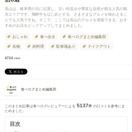
高山は、岐阜県の北に位置し、古い街並みや豊富な自然が残る人気の観
光エリアです。飛騨牛をはじめとする、さまざまなグルメを味わえるこ
とでも人気ですね。そこで、ここでは高山のグルメを堪能できる、おす
すめのお店をピックアップしてまとめました。
おしゃれ
食べ歩き
食べログまとめ編集部
名物
肉料理
駐車場あり
テイクアウト
4724
view
食べログまとめ編集部
5137
このまとめ記事は食べログレビュアーによる
件
の口コミを参考にま
とめました。
目次