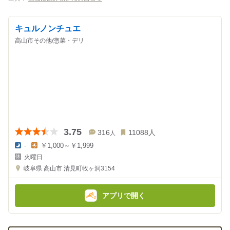
キュルノンチュエ
高山市その他/惣菜・デリ
3.75
316
11088
人
人
-
￥1,000～￥1,999
夜
昼
火曜日
の
の
金
金
岐阜県
高山市 清見町牧ヶ洞3154
額
額
:
:
アプリで開く