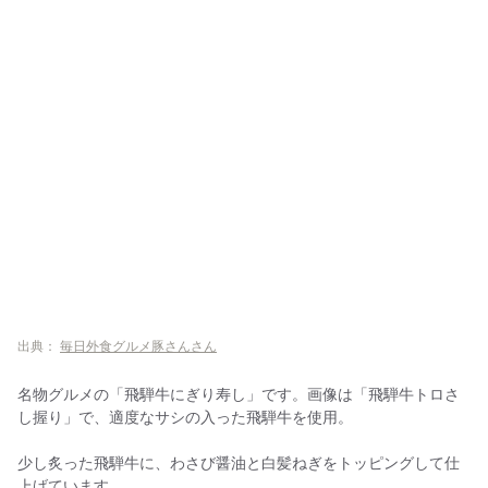
出典：
毎日外食グルメ豚さんさん
名物グルメの「飛騨牛にぎり寿し」です。画像は「飛騨牛トロさ
し握り」で、適度なサシの入った飛騨牛を使用。
少し炙った飛騨牛に、わさび醤油と白髪ねぎをトッピングして仕
上げています。