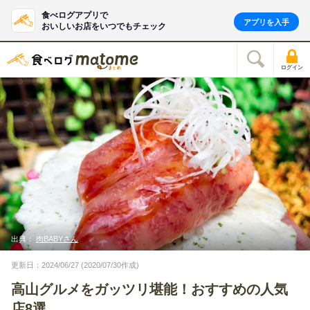
食べログアプリで
アプリを入手
おいしいお店をいつでもチェック
ログイン
出典：
肉BABYさん
更新日：2024/06/27 (2020/07/30作成)
高山グルメをガッツリ堪能！おすすめの人気
店8選