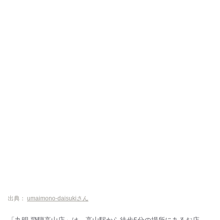
出典：
umaimono-daisukiさん
「丸明 飛騨高山店」は、高山駅から徒歩5分の場所にあるお店。