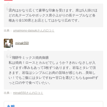
店内はかなり広くて豪華な印象を受けます。席は5人掛けほ
どの丸テーブルやボックス席小上がりの長テーブルなど各
種あり全130席とお店としてはかなり広めです。
出典：
umaimono-daisukiさんの口コミ
minak550
・飛騨牛ミックス焼肉御膳
私は焼肉！ロースとカルビでしょうか？きれいなさしが入
ってます♪厚みもあって3枚ずつあります。岩塩とタレで頂
きます、岩塩はシンプルにお肉の旨味が感じられ…美味し
い！でもご飯にはタレですね〜甘口を選びこちらもgood‼︎ず
っと口の中で食べていたい。
出典：
minak550さんの口コミ
丸明