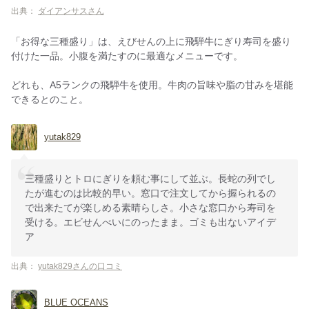
出典：
ダイアンサスさん
「お得な三種盛り」は、えびせんの上に飛騨牛にぎり寿司を盛り
付けた一品。小腹を満たすのに最適なメニューです。
どれも、A5ランクの飛騨牛を使用。牛肉の旨味や脂の甘みを堪能
できるとのこと。
yutak829
三種盛りとトロにぎりを頼む事にして並ぶ。長蛇の列でし
たが進むのは比較的早い。窓口で注文してから握られるの
で出来たてが楽しめる素晴らしさ。小さな窓口から寿司を
受ける。エビせんべいにのったまま。ゴミも出ないアイデ
ア
出典：
yutak829さんの口コミ
BLUE OCEANS