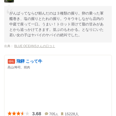
がんばってならび頼んだのは３種類の握り。卵の乗った軍
艦巻き、塩の握りとたれの握り。ウキウキしながら店内の
中庭で座って一口。うまい！トロット溶けて脂の甘みがあ
とから追っかけてきます。並ぶのもわかる。となりにいた
若い女の子はヤバイのヤバイの絶叫でした。
出典：
BLUE OCEANSさんの口コミ
飛騨 こって牛
高山/寿司、焼肉
3.68
705
15228
人
人