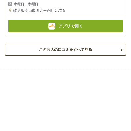
夜
昼
水曜日、木曜日
の
の
金
金
岐阜県
高山市 西之一色町 1-73-5
額
額
:
:
アプリで開く
このお店の口コミをすべて見る