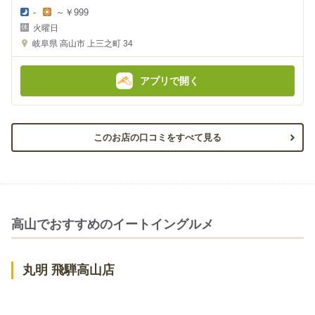
-
～￥999
夜
昼
火曜日
の
の
金
金
岐阜県
高山市 上三之町 34
額
額
:
:
アプリで開く
このお店の口コミをすべて見る
高山でおすすめのイートイングルメ
丸明 飛騨高山店