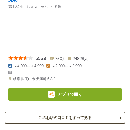
高山/焼肉、しゃぶしゃぶ、牛料理
3.53
750
24828
人
人
￥4,000～￥4,999
￥2,000～￥2,999
夜
昼
-
の
の
金
金
岐阜県
高山市 天満町 6-8-1
額
額
:
:
アプリで開く
このお店の口コミをすべて見る