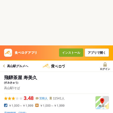
インストール
アプリで開く
高山駅グルメへ
ログイン
飛騨茶屋 寿美久
(すみきゅう)
高山駅/そば
3.48
338
人
11541
人
￥1,000～￥1,999
￥1,000～￥1,999