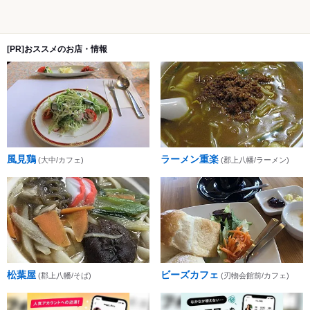
[PR]おススメのお店・情報
風見鶏
ラーメン重楽
(大中/カフェ)
(郡上八幡/ラーメン)
松葉屋
ビーズカフェ
(郡上八幡/そば)
(刃物会館前/カフェ)