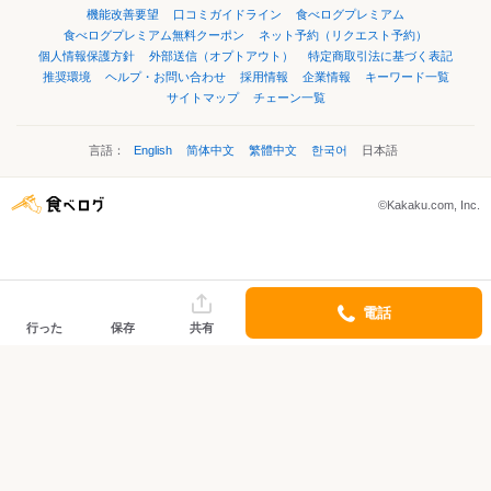
機能改善要望
口コミガイドライン
食べログプレミアム
食べログプレミアム無料クーポン
ネット予約（リクエスト予約）
個人情報保護方針
外部送信（オプトアウト）
特定商取引法に基づく表記
推奨環境
ヘルプ・お問い合わせ
採用情報
企業情報
キーワード一覧
サイトマップ
チェーン一覧
言語：
English
简体中文
繁體中文
한국어
日本語
©Kakaku.com, Inc.
電話
行った
保存
共有