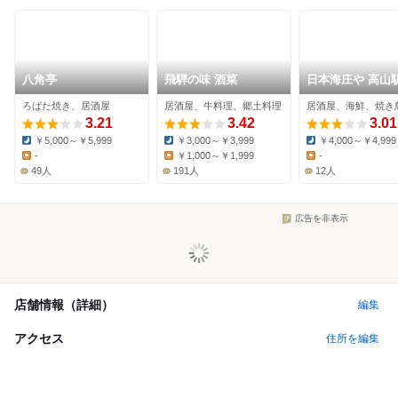
八角亭
飛騨の味 酒菜
日本海庄や 高山
店
ろばた焼き、居酒屋
居酒屋、牛料理、郷土料理
居酒屋、海鮮、焼き
3.21
3.42
3.01
￥5,000～￥5,999
￥3,000～￥3,999
￥4,000～￥4,999
Dinner:
Dinner:
Dinner:
-
￥1,000～￥1,999
-
Lunch:
Lunch:
Lunch:
49人
191人
12人
広告を非表示
店舗情報（詳細）
編集
アクセス
住所を編集