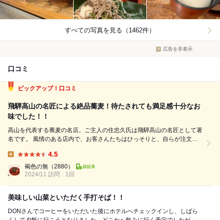
すべての写真を見る（1462件）
広告を非表示
口コミ
ピックアップ！口コミ
飛騨高山の名匠による絶品蕎麦！待たされても満足感十分なお
味でした！！
高山を代表する蕎麦の名店。ご主人の住忠久氏は飛騨高山の名匠として著
名です。 風情のある店内で、お客さんたちはひっそりと、自らが注文し
た蕎麦が来るのを静かに待っています。というと東京の神田辺りにある小
4.5
難しいお店かと思われるかもしれませんが、スタッフの方々の接遇は素晴
Lunch:
らしいです。 14時30...
褐色の無
（2880）
2024/11 訪問
1回
美味しい山菜といただく手打そば！！
DONさんでコーヒーをいただいた後にホテルへチェックインし、しばら