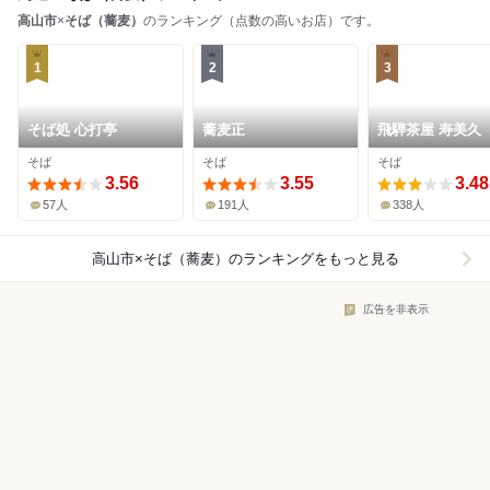
高山市
×
そば（蕎麦）
のランキング（点数の高いお店）です。
1
2
3
そば処 心打亭
蕎麦正
飛騨茶屋 寿美久
そば
そば
そば
3.56
3.55
3.48
57人
191人
338人
高山市×そば（蕎麦）
のランキングをもっと見る
広告を非表示