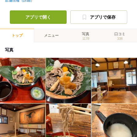
店舗情報（詳細）
アプリで開く
アプリで保存
写真
口コミ
トップ
メニュー
1178
338
写真