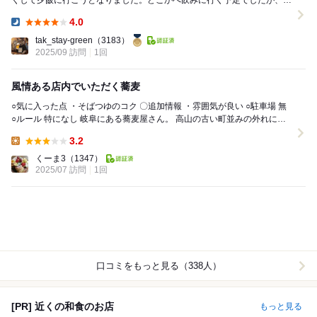
くして夕飯に行こうとなりました。どこかへ飲みに行く予定でしたが、見
事に昼に飲み過ぎてしまい、夜はあっさり蕎麦へ行こ...
4.0
Dinner:
tak_stay-green
（3183）
2025/09 訪問
1回
風情ある店内でいただく蕎麦
○気に入った点 ・そばつゆのコク 〇追加情報 ・雰囲気が良い ○駐車場 無
○ルール 特になし 岐阜にある蕎麦屋さん。 高山の古い町並みの外れに立
地している。...
3.2
Lunch:
くーま3
（1347）
2025/07 訪問
1回
口コミをもっと見る（338人）
[PR] 近くの和食のお店
もっと見る