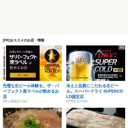
[PR]おススメのお店・情報
PR
PR
完璧な生ビール体験を。ザ・パ
冷えと品質にこだわる生ビー
ーフェクト黒ラベルが飲めるお
ル。スーパードライ SUPERCO
店
LD認定店
(サッポロビール)
(アサヒビール)