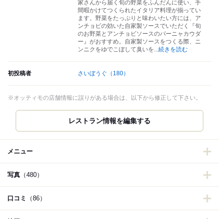
家さんから届く旬の野菜をふんだんに使い、手
間暇かけてつくられたイタリア料理が揃ってい
ます。野菜をたっぷりと味わいたい方には、ア
ンチョビの効いた自家製ソースでいただく『旬
のお野菜とアンチョビソースのバーニャカウダ
ー』がおすすめ。自家製ソースをつくる際、ニ
ンニクをゆでこぼして臭いを
...
続きを読む
初投稿者
さいぼうぐ
（180）
※オッティモの店舗情報に誤りがある場合は、以下から修正して下さい。
レストラン情報を編集する
メニュー
写真
（480）
口コミ
（86）