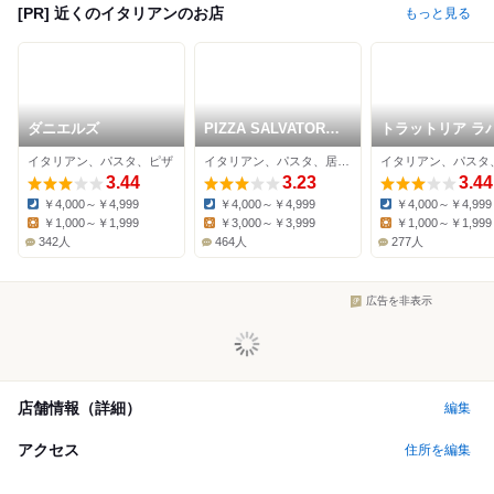
[PR] 近くのイタリアンのお店
もっと見る
ダニエルズ
PIZZA SALVATORE
トラットリア ラ
CUOMO & GRILL 京
チェ
イタリアン、パスタ、ピザ
イタリアン、パスタ、居酒屋
イタリアン、パスタ
都
3.44
3.23
3.44
￥4,000～￥4,999
￥4,000～￥4,999
￥4,000～￥4,999
Dinner:
Dinner:
Dinner:
￥1,000～￥1,999
￥3,000～￥3,999
￥1,000～￥1,999
Lunch:
Lunch:
Lunch:
342人
464人
277人
広告を非表示
店舗情報（詳細）
編集
アクセス
住所を編集