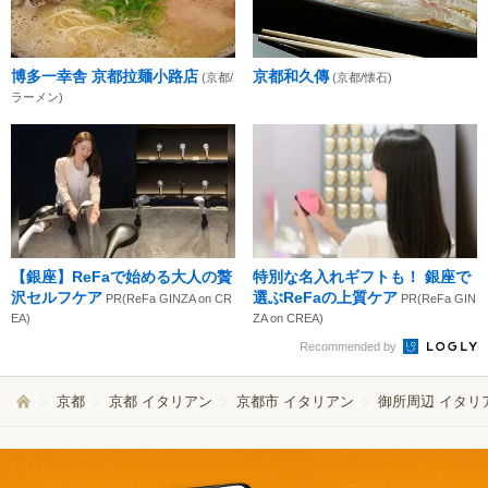
博多一幸舎 京都拉麺小路店
京都和久傳
(京都/
(京都/懐石)
ラーメン)
【銀座】ReFaで始める大人の贅
特別な名入れギフトも！ 銀座で
沢セルフケア
選ぶReFaの上質ケア
PR(ReFa GINZA on CR
PR(ReFa GIN
EA)
ZA on CREA)
Recommended by
京都
京都 イタリアン
京都市 イタリアン
御所周辺 イタリ