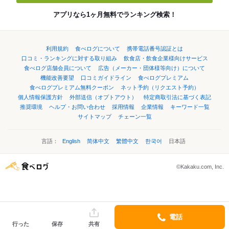
アプリなら1ヶ月無料でランキング検索！
利用規約
食べログについて
携帯電話番号認証とは
口コミ・ランキングに対する取り組み
飲食店・飲食企業様向けサービス
食べログ店舗会員について
広告（メーカー・団体様等向け）について
機能改善要望
口コミガイドライン
食べログプレミアム
食べログプレミアム無料クーポン
ネット予約（リクエスト予約）
個人情報保護方針
外部送信（オプトアウト）
特定商取引法に基づく表記
推奨環境
ヘルプ・お問い合わせ
採用情報
企業情報
キーワード一覧
サイトマップ
チェーン一覧
言語：
English
简体中文
繁體中文
한국어
日本語
©Kakaku.com, Inc.
電話
行った
保存
共有