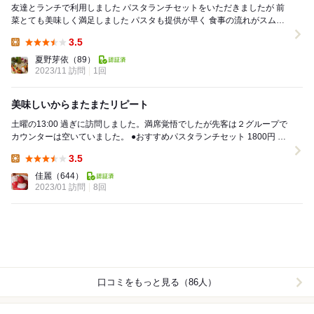
友達とランチで利用しました パスタランチセットをいただきましたが 前
菜とても美味しく満足しました パスタも提供が早く 食事の流れがスムー
ズでした （他にお客様がおられ...
3.5
Lunch:
夏野芽依
（89）
2023/11 訪問
1回
美味しいからまたまたリピート
土曜の13:00 過ぎに訪問しました。満席覚悟でしたが先客は２グループで
カウンターは空いていました。 ●おすすめパスタランチセット 1800円 ○
前栽 Ｂの金時人参のポタ...
3.5
Lunch:
佳麗
（644）
2023/01 訪問
8回
口コミをもっと見る（86人）