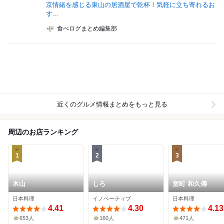
京情緒を感じる東山の居酒屋で乾杯！気軽に立ち寄れるお
す...
食べログまとめ編集部
近くのグルメ情報まとめをもっと見る
周辺のお店ランキング
1
2
3
木山
しろ
室町 和久傳
日本料理
イノベーティブ
日本料理
4.41
4.30
4.13
653人
160人
471人