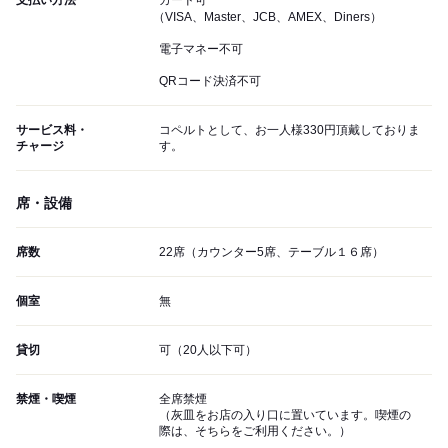
支払い方法
カード可
（VISA、Master、JCB、AMEX、Diners）
電子マネー不可
QRコード決済不可
サービス料・
コペルトとして、お一人様330円頂戴しておりま
チャージ
す。
席・設備
席数
22席（カウンター5席、テーブル１６席）
個室
無
貸切
可（20人以下可）
禁煙・喫煙
全席禁煙
（灰皿をお店の入り口に置いています。喫煙の
際は、そちらをご利用ください。）