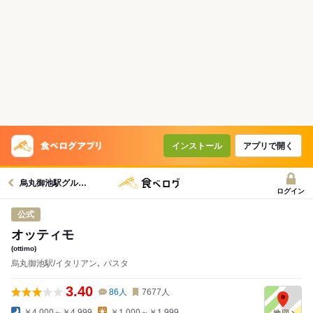
インストール
アプリで開く
烏丸御池駅グルメへ
ログイン
公式
オッティモ
(ottimo)
烏丸御池駅/イタリアン､ パスタ
3.40
86
人
7677
人
￥4,000～￥4,999
￥1,000～￥1,999