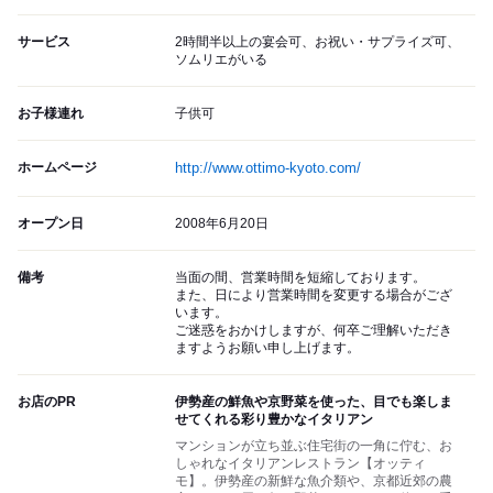
サービス
2時間半以上の宴会可、お祝い・サプライズ可、
ソムリエがいる
お子様連れ
子供可
ホームページ
http://www.ottimo-kyoto.com/
オープン日
2008年6月20日
備考
当面の間、営業時間を短縮しております。
また、日により営業時間を変更する場合がござ
います。
ご迷惑をおかけしますが、何卒ご理解いただき
ますようお願い申し上げます。
お店のPR
伊勢産の鮮魚や京野菜を使った、目でも楽しま
せてくれる彩り豊かなイタリアン
マンションが立ち並ぶ住宅街の一角に佇む、お
しゃれなイタリアンレストラン【オッティ
モ】。伊勢産の新鮮な魚介類や、京都近郊の農