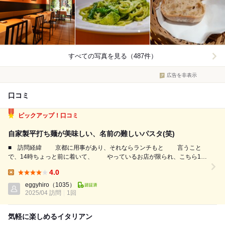
すべての写真を見る（487件）
広告を非表示
口コミ
ピックアップ！口コミ
自家製平打ち麺が美味しい、名前の難しいパスタ(笑)
■ 訪問経緯 京都に用事があり、それならランチもと 言うこと
で、14時ちょっと前に着いて、 やっているお店が限られ、こちら15
時までなので 訪問させて頂きました。 ■ 注文 パスタランチ
4.0
(2,000円) 前菜かスーぷどちらかだとランチセットに 入ってま...
Lunch:
eggyhiro
（1035）
2025/04 訪問
1回
気軽に楽しめるイタリアン