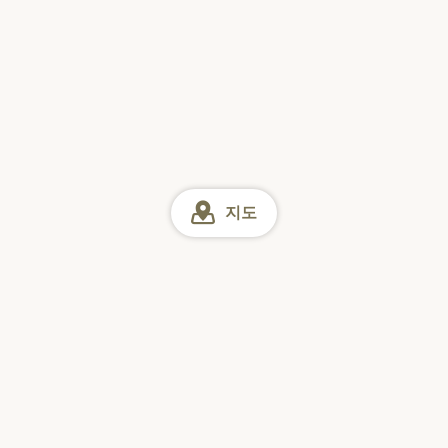
지도
시즈오카 맛집
인터넷 예약
일
월
화
수
목
금
토