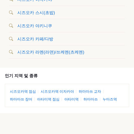
시즈오카 스시(초밥)
시즈오카 야키니쿠
시즈오카 카페/다방
시즈오카 라멘(라면)/쓰케멘(츠케멘)
인기 지역 및 종류
시즈오카역 점심
시즈오카역 이자카야
하마마쓰 교자
하마마쓰 장어
아타미역 점심
아타미역
하마마쓰
누마즈역