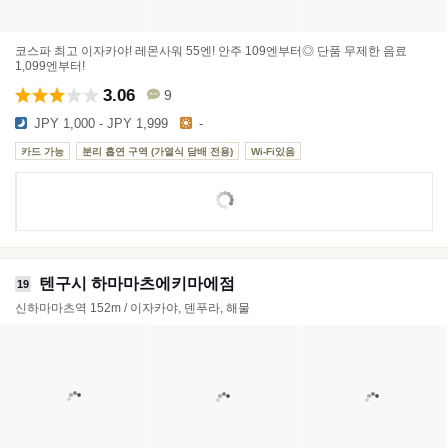
코스파 최고 이자카야! 레몬사워 55엔! 안주 109엔부터◎ 단품 무제한 음료
1,099엔부터!
3.06
9
JPY 1,000 - JPY 1,999
-
카드 가능
분리 흡연 구역 (가열식 담배 전용)
Wi-Fi있음
텐구시 하마마츠에키마에점
19
신하마마츠역 152m / 이자카야, 덴푸라, 해물