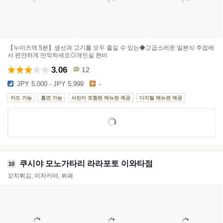
【누마즈역 5분】생선과 고기를 모두 즐길 수 있는◆고급스러운 일본식 주점에
서 편안하게 만끽하세요◎개인실 완비
3.06
12
JPY 5,000 - JPY 5,999
-
카드 가능
흡연 가능
사진이 포함된 메뉴판 제공
디지털 메뉴판 제공
쿠시야 모노가타리 라라포토 이와타점
10
꼬치튀김, 이자카야, 뷔페