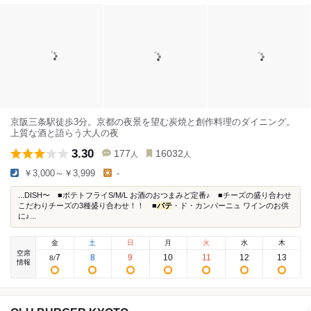
京阪三条駅徒歩3分。京都の夜景を望む炭焼と創作料理のダイニング。
上質な酒と語らう大人の夜
3.30
177
16032
人
人
￥3,000～￥3,999
-
...DISH〜 ■ポテトフライS/M/L お酒のおつまみど定番♪ ■チーズの盛り合わせ
こだわりチーズの3種盛り合わせ！！ ■
パテ
・ド・カンパーニュ ワインのお供
に♪...
金
土
日
月
火
水
木
空席
7
8
9
10
11
12
13
8
/
情報