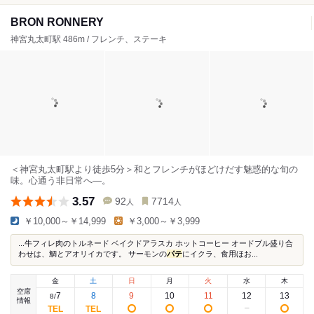
BRON RONNERY
神宮丸太町駅 486m / フレンチ、ステーキ
＜神宮丸太町駅より徒歩5分＞和とフレンチがほどけだす魅惑的な旬の
味。心通う非日常へ―。
3.57
92
7714
人
人
￥10,000～￥14,999
￥3,000～￥3,999
...牛フィレ肉のトルネード ベイクドアラスカ ホットコーヒー オードブル盛り合
わせは、鯛とアオリイカです。 サーモンの
パテ
にイクラ、食用ほお...
金
土
日
月
火
水
木
空席
7
8
9
10
11
12
13
8
/
情報