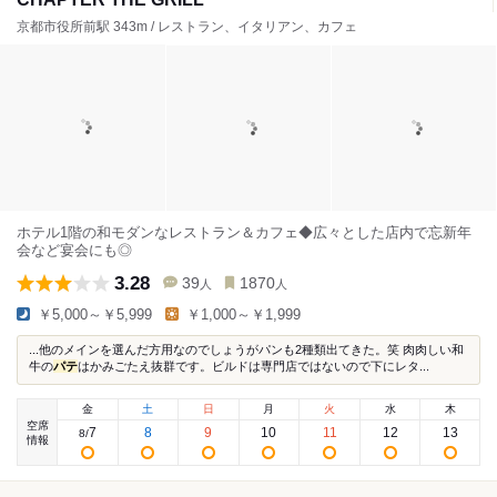
京都市役所前駅 343m / レストラン、イタリアン、カフェ
ホテル1階の和モダンなレストラン＆カフェ◆広々とした店内で忘新年
会など宴会にも◎
3.28
39
1870
人
人
￥5,000～￥5,999
￥1,000～￥1,999
...他のメインを選んだ方用なのでしょうがパンも2種類出てきた。笑 肉肉しい和
牛の
パテ
はかみごたえ抜群です。ビルドは専門店ではないので下にレタ...
金
土
日
月
火
水
木
空席
7
8
9
10
11
12
13
8
/
情報