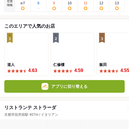
空席
7
8
9
10
11
12
13
8
/
情報
このエリアで人気のお店
1
2
3
道人
仁修樓
飯田
4.63
4.59
4.5
アプリに切り替える
リストランテ ストラーダ
京都市役所前駅 407m / イタリアン