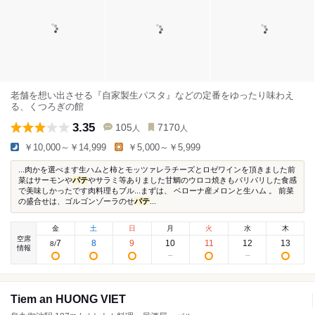
老舗を想い出させる『自家製生パスタ』などの定番をゆったり味わえ
る、くつろぎの館
3.35
105
7170
人
人
￥10,000～￥14,999
￥5,000～￥5,999
...肉かを選べます生ハムと柿とモッツァレラチーズとロゼワインを頂きました前
菜はサーモンや
パテ
やサラミ等ありました甘鯛のウロコ焼きもパリパリした食感
で美味しかったです肉料理もブル...まずは、 ベローナ産メロンと生ハム 。 前菜
の盛合せは、ゴルゴンゾーラのせ
パテ
...
金
土
日
月
火
水
木
空席
7
8
9
10
11
12
13
8
/
情報
Tiem an HUONG VIET