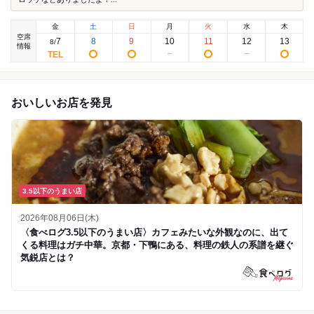
金
土
日
月
火
水
木
空席
7
8
9
10
11
12
13
8
/
情報
おいしいお店を発見
3.5以下のうまい店
2026年08月06日(木)
〈食べログ3.5以下のうまい店〉カフェみたいな外観なのに、出て
くる料理はガチ中華。京都・下鴨にある、料理の鉄人の系譜を継ぐ
気鋭店とは？