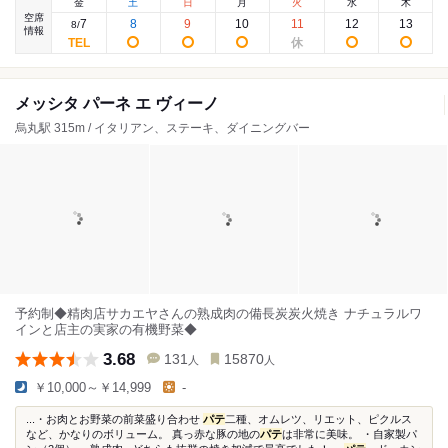
金
土
日
月
火
水
木
空席
7
8
9
10
11
12
13
8
/
情報
メッシタ パーネ エ ヴィーノ
烏丸駅 315m / イタリアン、ステーキ、ダイニングバー
予約制◆精肉店サカエヤさんの熟成肉の備長炭炭火焼き ナチュラルワ
インと店主の実家の有機野菜◆
3.68
131
15870
人
人
￥10,000～￥14,999
-
...・お肉とお野菜の前菜盛り合わせ
パテ
二種、オムレツ、リエット、ピクルス
など、かなりのボリューム。 真っ赤な豚の地の
パテ
は非常に美味。 ・自家製パ