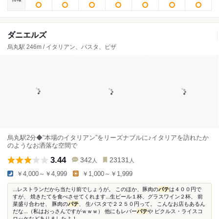
ダニエルズ
烏丸駅 246m / イタリアン、パスタ、ピザ
烏丸駅2分◆“本場のイタリアン”をリーズナブルに♪イタリアを訪れたか
のようなお洒落な空間で
3.44
342
23131
人
人
￥4,000～￥4,999
￥1,000～￥1,999
...レストランだから当たり前でしょうが。 このほか、豚肉の
パテ
は４００円で
すが、 焼きたてを食べさせてくれます...生ビール１杯、グラスワイン２杯、 前
菜盛り合わせ、 豚肉の
パテ
、 生パスタで２２５０円って。 こんなお店もあるん
だな...（私はおっさんですがｗｗｗ） 他にもレバー
パテ
や ピクルス・ライスコ
ロッケなどありましたよ！...