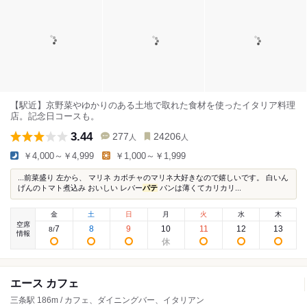
【駅近】京野菜やゆかりのある土地で取れた食材を使ったイタリア料理
店。記念日コースも。
3.44
277
24206
人
人
￥4,000～￥4,999
￥1,000～￥1,999
...前菜盛り 左から、 マリネ カボチャのマリネ大好きなので嬉しいです。 白いん
げんのトマト煮込み おいしい レバー
パテ
パンは薄くてカリカリ...
金
土
日
月
火
水
木
空席
7
8
9
10
11
12
13
8
/
情報
エース カフェ
三条駅 186m / カフェ、ダイニングバー、イタリアン