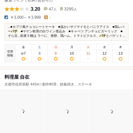
厳選ワインで乾杯♪貸切可◎
3.20
47
3295
人
人
￥3,000～￥3,999
-
...■カプリ風チョコレートケーキ ■温かいサツマイモとバニラアイス ■鶏レバ
ー
パテ
■ヤゲン軟骨の白ワイン煮込み ■キャベツ アンチョビガーリック ■
そら豆...前菜５種は ラペに、煮卵、鶏ハム、トマトピクルス、
パテ
とバゲット...
金
土
日
月
火
水
木
空席
7
8
9
10
11
12
13
8
/
情報
料理屋 自在
京都市役所前駅 445m / 創作料理、鉄板焼き、ステーキ