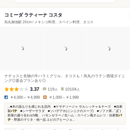
コミーダ ラティーナ コスタ
烏丸御池駅 291m / メキシコ料理、スペイン料理、タコス
ナチョスと名物の牛ハラミグリル、タコスも！烏丸のラテン酒場ダイニ
ング◎宴会プランあり◎
3.37
119
10104
人
人
￥4,000～￥4,999
￥1,000～￥1,999
...■木の温もりを感じれる店内 ■ケサディージャ サルシッチャ＆チーズ ■自家
製
パテ
■シーザーサラダ ■ソパデアホ(ニンニクのスープ) ■ソファ席...ﾟДﾟ)
前菜の盛り合わせ5種、 ハモンセラーノ生ハム・スペイン風オムレツ・自家製
パ
テ
・野菜のマリネ・他一品 エビのアヒージョ...