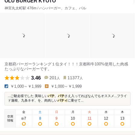
OLU BURGER KYOTO
神宮丸太町駅 476m / ハンバーガー、カフェ、バル
京都府バーガーランキング１位タイ！！！京都和牛100%使用した肉感
たっぷりなバーガーです。
3.46
201
11377
人
人
￥1,000～￥1,999
￥1,000～￥1,999
...ご馳走様でした 美味しい
パテ
。
パテ
さえ入ってればなんでもオススメ...フライ
ド蓮根、九条ネギ、を、肉肉しい
パティ
に乗せて...
金
土
日
月
火
水
木
空席
7
8
9
10
11
12
13
8
/
情報