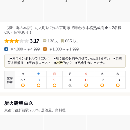
【和牛听の本店】丸太町駅2分の京町家で味わう本格熟成肉◆～2名様
OK・個室あり！
3.17
138
6651
人
人
￥4,000～￥4,999
￥1,000～￥1,999
...■赤ワインボトルで！安い！ ■焼く前のお肉を見せていただけますvv ■肉前
菜３種盛り ■玉ねぎロースト ■
パテ
的な？ ■熟成牛カレーカナ...
金
土
日
月
火
水
木
空席
7
8
9
10
11
12
13
8
/
情報
炭火鶏焼 白久
京都市役所前駅 200m / 居酒屋、鳥料理