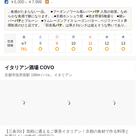
￥6,000～￥7,999
-
...食感がたまらない一品。 ■ブーダンノワール風レバー
パテ
人気の前菜。なめ
らかな食感で癖になります。...■京都ホンシュウ鹿 ■焼き野菜5種盛り ■猪レ
バー
パテ
とプルーン ■ラムレーズンアイス レーズンバター...ベジファースト界
隈歓喜のひと品です。 「田舎風
パテ
」は厚さ3センチは超えそうな勢いであり...
金
土
日
月
火
水
木
空席
7
8
9
10
11
12
13
8
/
情報
イタリアン酒場 COVO
京都市役所前駅 188m / バル、イタリアン
【三条3分】気軽に通えるご褒美イタリアン！京都の食材で作る料理と