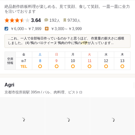
絶品創作鉄板料理が楽しめる。見て笑顔、食して笑顔。一皿一皿に全力
を注いでおります
3.64
192
9730
人
人
￥6,000～￥7,999
￥3,000～￥3,999
...これ、一人で全部毎日作っているのか？と思うほど、 作業量の膨大さに感嘆
しました。 (4) 鴨のバロテイーヌ 鴨肉の中に鴨の
パテ
が入っています...
金
土
日
月
火
水
木
空席
7
8
9
10
11
12
13
8
/
情報
Agri
京都市役所前駅 395m / バル、肉料理、ビストロ