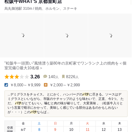
松阪牛WHAT'S 京都室町店
烏丸御池駅 310m / 焼肉、ホルモン、ステーキ
"松阪牛一頭買い"風情漂う築80年の京町家でワンランク上の焼肉を＜個
室完備◎最大10名様＞
3.26
140
8226
人
人
￥8,000～￥9,999
￥2,000～￥2,999
...デミグラスをチョイス。 とにかく、ハンバーグの
パテ
に尽きる。ソースはデ
ミグラスといいながら、市販のケチャップのような味わいで、正直、今1つ。 た
だ、
パテ
がとてもいい。噛むと肉の味が確りして、大変美味 。（松坂牛入りと
いう言葉で暗示にかかって、美味しく感じている部分はあるのかもしれない
が・・・）この
パテ
ならば...
金
土
日
月
火
水
木
空席
7
8
9
10
11
12
13
8
/
情報