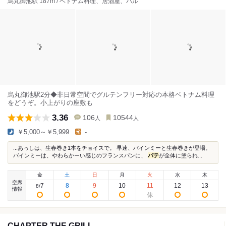
烏丸御池駅 187m / ベトナム料理、居酒屋、バル
烏丸御池駅2分◆非日常空間でグルテンフリー対応の本格ベトナム料理
をどうぞ。小上がりの座敷も
3.36
106
10544
人
人
￥5,000～￥5,999
-
...あっしは、生春巻き1本をチョイスで。 早速、バインミーと生春巻きが登場。
バインミーは、やわらかーい感じのフランスパンに、
パテ
が全体に塗られ...
金
土
日
月
火
水
木
空席
7
8
9
10
11
12
13
8
/
情報
CHAPTER THE GRILL