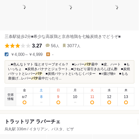
三条駅徒歩2分■希少な高坂鶏と京赤地鶏を七輪炭焼きでどうぞ■
3.27
56
3077
人
人
￥4,000～￥4,999
-
...■色んなトマト 塩とオリーブオイル？ ■レバー
パテ
最中 ■皮、ハート ■も
いっちょ ■炭焼きバナナとジェラート...■ひねどり湯引きおろしぽん酢 ■炭焼
バケットとレバー
パテ
■炭焼バケットといちじくバター ■○揚げ物○ ■もも
唐揚げ...レバー
パテ
最中だったり...
金
土
日
月
火
水
木
空席
7
8
9
10
11
12
13
8
/
情報
トラットリア ラパーチェ
烏丸駅 336m / イタリアン、パスタ、ピザ