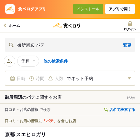
インストール
アプリで開く
ホーム
ログイン
変更
御所周辺 パテ
予算
他の検索条件
日時
時間
人数
でネット予約
御所周辺
の
パテ
に関する
お店
163
件
口コミ・お店の情報
で検索
店名で検索する
口コミ・お店の情報に
「パテ」
を含むお店
京都 スエヒロガリ