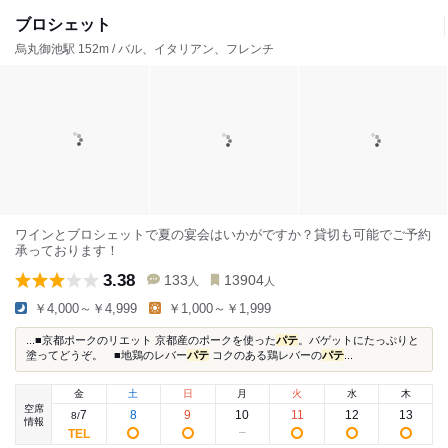
ブロシェット
烏丸御池駅 152m / バル、イタリアン、フレンチ
ワインとブロシェットで夏の宴会はいかがですか？貸切も可能でご予約
承っております！
3.38
133
13904
人
人
￥4,000～￥4,999
￥1,000～￥1,999
...■京都ポークのリエット 京都産のポークを使った
パテ
。バゲットにたっぷりと
塗ってどうぞ。 ■地鶏のレバー
パテ
コクのある鶏レバーの
パテ
...
金
土
日
月
火
水
木
空席
7
8
9
10
11
12
13
8
/
情報