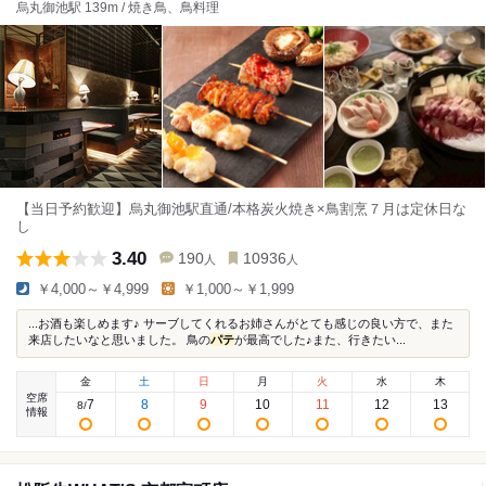
烏丸御池駅 139m / 焼き鳥、鳥料理
【当日予約歓迎】烏丸御池駅直通/本格炭火焼き×鳥割烹７月は定休日な
し
3.40
190
10936
人
人
￥4,000～￥4,999
￥1,000～￥1,999
...お酒も楽しめます♪ サーブしてくれるお姉さんがとても感じの良い方で、また
来店したいなと思いました。 鳥の
パテ
が最高でした♪また、行きたい...
金
土
日
月
火
水
木
空席
7
8
9
10
11
12
13
8
/
情報