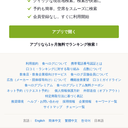
クイックな現在地検索。検索が快適に
予約も簡単。空席をスムーズに検索
会員登録なし。すぐに利用開始
アプリで開く
アプリなら1ヶ月無料でランキング検索！
利用規約
食べログについて
携帯電話番号認証とは
口コミ・ランキングに対する取り組み
点数について
飲食店・飲食企業様向けサービス
食べログ店舗会員について
広告（メーカー・団体様等向け）について
機能改善要望
口コミガイドライン
食べログプレミアム
食べログプレミアム無料クーポン
ネット予約（リクエスト予約）
個人情報保護方針
外部送信（オプトアウト）
特定商取引法に基づく表記
推奨環境
ヘルプ・お問い合わせ
採用情報
企業情報
キーワード一覧
サイトマップ
チェーン一覧
言語：
English
简体中文
繁體中文
한국어
日本語