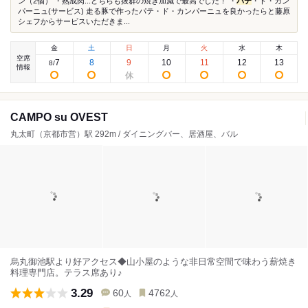
ン（2個） ・熟成肉...どちらも抜群の焼き加減で最高でした！ ・
パテ
・ド・カン
パーニュ(サービス) 走る豚で作ったパテ・ド・カンパーニュを良かったらと藤原
シェフからサービスいただきま...
金
土
日
月
火
水
木
空席
7
8
9
10
11
12
13
8
/
情報
CAMPO su OVEST
丸太町（京都市営）駅 292m / ダイニングバー、居酒屋、バル
烏丸御池駅より好アクセス◆山小屋のような非日常空間で味わう薪焼き
料理専門店。テラス席あり♪
3.29
60
4762
人
人