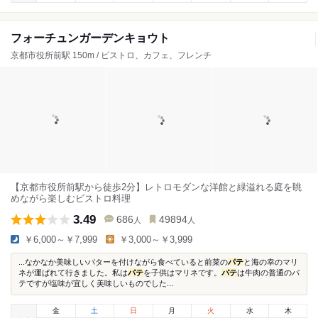
フォーチュンガーデンキョウト
京都市役所前駅 150m / ビストロ、カフェ、フレンチ
【京都市役所前駅から徒歩2分】レトロモダンな洋館と緑溢れる庭を眺
めながら楽しむビストロ料理
3.49
686
49894
人
人
￥6,000～￥7,999
￥3,000～￥3,999
...なかなか美味しいバターを付けながら食べていると前菜の
パテ
と海の幸のマリ
ネが運ばれて行きました。私は
パテ
を子供はマリネです。
パテ
は牛肉の普通のパ
テですが塩味が宜しく美味しいものでした...
金
土
日
月
火
水
木