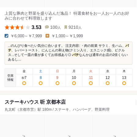
上質な豚肉と野菜を盛り込んだ逸品！ 特選食材をお一人お一人のお好
みに合わせて料理致します
3.53
100
9210
人
人
￥6,000～￥7,999
￥1,000～￥1,999
...のんびり食べたい気分に合います。 注文内容: ・肉の前菜 サラミ、生ハム、
パ
テ
、レバートースト、にんじんの和え物(クミン入り、エスニック感)、ピクル
ス...そして一皿の量が多くてお得感あり◎
パテ
なんかは通常のお店の2倍くらい
あるし...
金
土
日
月
火
水
木
空席
7
8
9
10
11
12
13
8
/
情報
ステーキハウス 听 京都本店
丸太町（京都市営）駅 180m / ステーキ、ハンバーグ、野菜料理