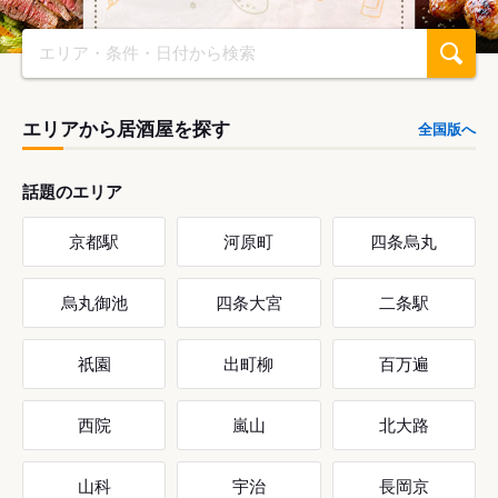
エリア・条件・日付から検索
エリアから居酒屋を探す
全国版へ
話題のエリア
京都駅
河原町
四条烏丸
烏丸御池
四条大宮
二条駅
祇園
出町柳
百万遍
西院
嵐山
北大路
山科
宇治
長岡京