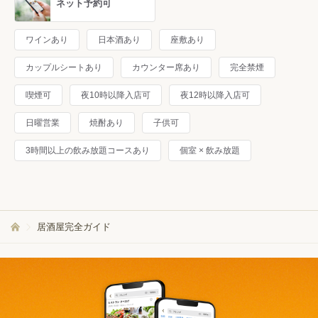
ネット予約可
ワインあり
日本酒あり
座敷あり
カップルシートあり
カウンター席あり
完全禁煙
喫煙可
夜10時以降入店可
夜12時以降入店可
日曜営業
焼酎あり
子供可
3時間以上の飲み放題コースあり
個室 × 飲み放題
居酒屋完全ガイド