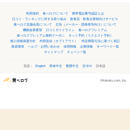
利用規約
食べログについて
携帯電話番号認証とは
口コミ・ランキングに対する取り組み
飲食店・飲食企業様向けサービス
食べログ店舗会員について
広告（メーカー・団体様等向け）について
機能改善要望
口コミガイドライン
食べログプレミアム
食べログプレミアム無料クーポン
ネット予約（リクエスト予約）
個人情報保護方針
外部送信（オプトアウト）
特定商取引法に基づく表記
推奨環境
ヘルプ・お問い合わせ
採用情報
企業情報
キーワード一覧
サイトマップ
チェーン一覧
言語：
English
简体中文
繁體中文
한국어
日本語
©Kakaku.com, Inc.
エリア・条件・日付から検索