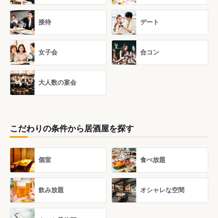
接待
デート
女子会
合コン
大人数の宴会
こだわりの条件から居酒屋を探す
個室
食べ放題
飲み放題
オシャレな空間