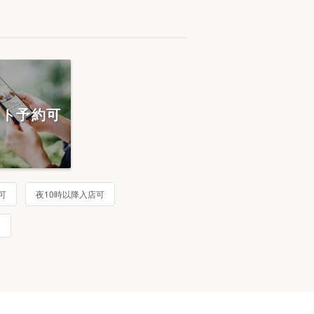
ット予約可
可
夜10時以降入店可
題