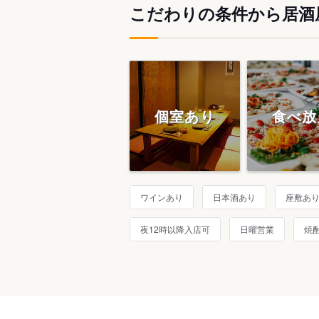
こだわりの条件から居酒
個室あり
食べ放
ワインあり
日本酒あり
座敷あ
夜12時以降入店可
日曜営業
焼