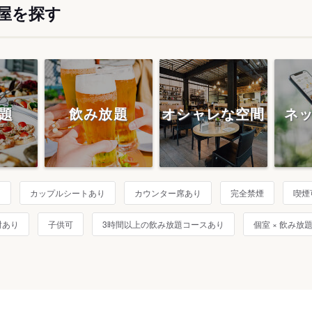
屋を探す
題
飲み放題
オシャレな空間
ネ
り
カップルシートあり
カウンター席あり
完全禁煙
喫煙
酎あり
子供可
3時間以上の飲み放題コースあり
個室 × 飲み放