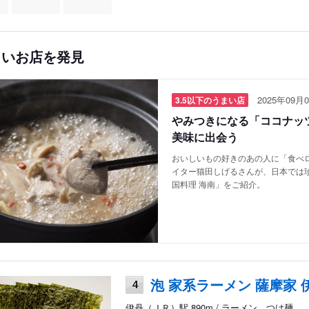
しいお店を発見
2025年09月0
3.5以下のうまい店
やみつきになる「ココナッツ
美味に出会う
おいしいもの好きのあの人に「食べロ
イター猫田しげるさんが、日本では
国料理 海南」をご紹介。
泡 家系ラーメン 薩摩家 
4
伊丹（ＪＲ）駅 890m / ラーメン、つけ麺