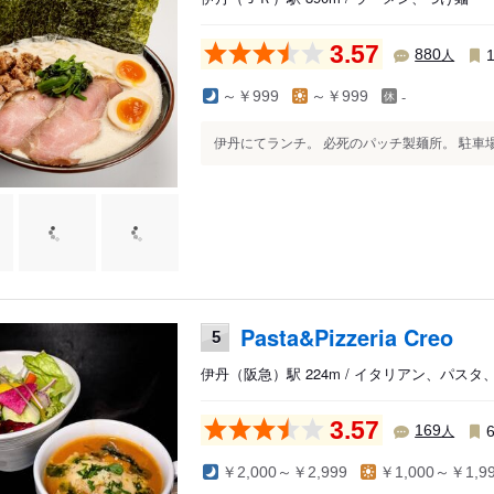
3.57
人
880
-
～￥999
～￥999
伊丹にてランチ。 必死のパッチ製麺所。 駐車場
Pasta&Pizzeria Creo
5
伊丹（阪急）駅 224m / イタリアン、パスタ
3.57
人
169
￥2,000～￥2,999
￥1,000～￥1,9