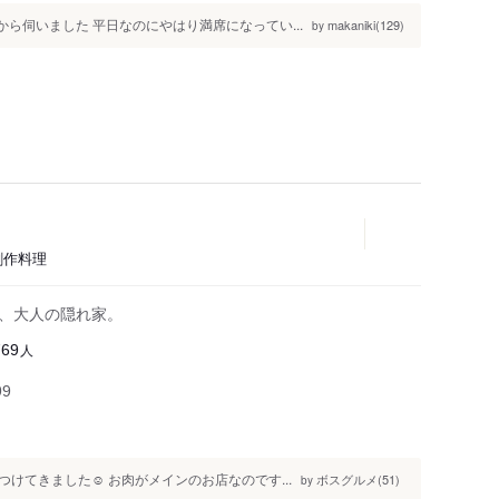
ら伺いました 平日なのにやはり満席になってい...
makaniki(129)
by
創作料理
う、大人の隠れ家。
人
769
99
てきました☺️ お肉がメインのお店なのです...
ボスグルメ(51)
by