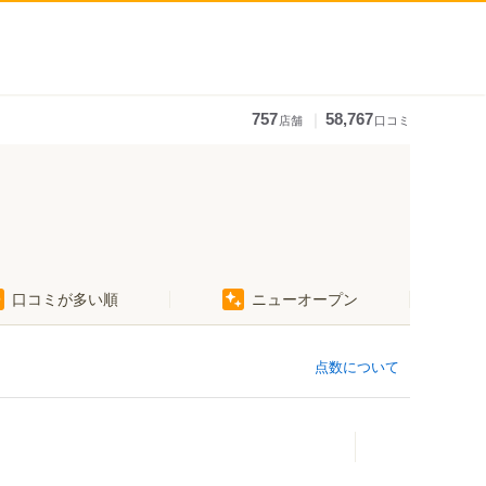
｜
757
58,767
店舗
口コミ
口コミが多い順
ニューオープン
点数について