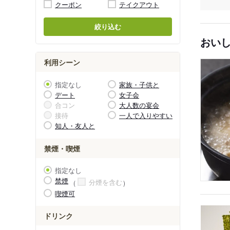
クーポン
テイクアウト
絞り込む
おい
利用シーン
指定なし
家族・子供と
デート
女子会
合コン
大人数の宴会
接待
一人で入りやすい
知人・友人と
禁煙・喫煙
指定なし
禁煙
分煙を含む
喫煙可
ドリンク