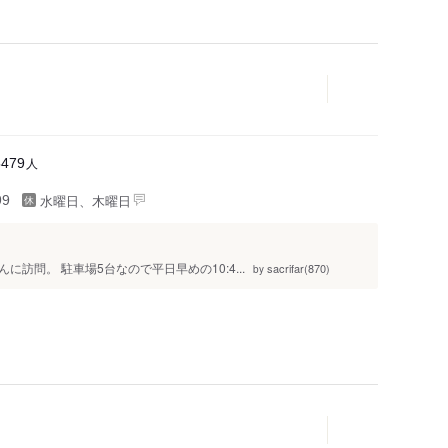
人
5479
水曜日、木曜日
99
訪問。 駐車場5台なので平日早めの10:4...
sacrifar(870)
by