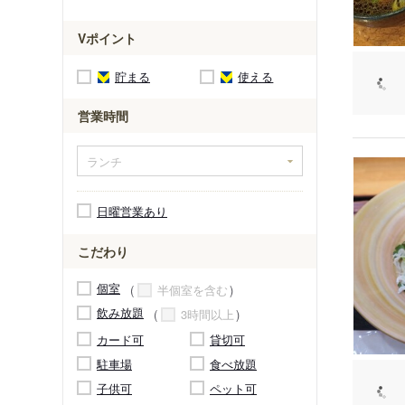
Vポイント
貯まる
使える
営業時間
日曜営業あり
こだわり
個室
半個室を含む
飲み放題
3時間以上
カード可
貸切可
駐車場
食べ放題
子供可
ペット可