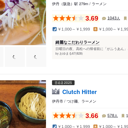
伊丹（阪急）駅 279m / ラーメン
3.69
人
1043
￥1,000～￥1,999
￥1,000～￥1,9
綺麗なこだわりラーメン
日曜日の夜、高松への帰省前に「がふうあん」さん
おゆまる67(828)
by
Clutch Hitter
2
伊丹市 / つけ麺、ラーメン
3.66
人
578
￥1,000～￥1,999
￥1,000～￥1,9