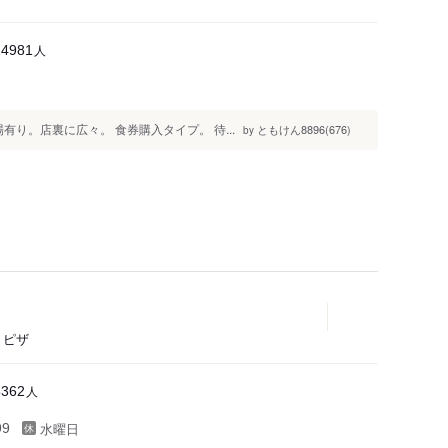
人
14981
有り。店裏に広々。 食券購入タイプ。 待...
ともけん8896(676)
by
、ピザ
人
6362
水曜日
99