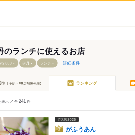
丹のランチに使えるお店
詳細条件
2,000
伊丹
ランチ
標準
ランキング
【予約・PR店舗優先順】
ＪＲ）
を表示
／
全
241
件
阪急）
がふうあん
1