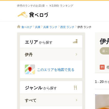
伊丹のランチのお店(昼 ～ ￥2,000) ランキング
食べログ
食べログ
兵庫
兵庫 ランチ
西宮 ランチ
伊丹 ランチ
伊
エリア
から探す
昼～￥
伊丹
伊丹駅（
このエリアを地図で見る
北伊丹駅
稲野駅
1
～
20
件
ジャンル
から探す
新伊丹駅
伊丹駅（
すべて