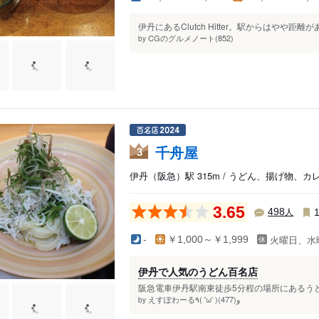
伊丹にあるClutch Hitter。駅からはやや距
CGのグルメノート(852)
by
千舟屋
3
伊丹（阪急）駅 315m / うどん、揚げ物、カ
3.65
人
498
火曜日、水
-
￥1,000～￥1,999
伊丹で人気のうどん百名店
阪急電車伊丹駅南東徒歩5分程の場所にあるうど
えすぽわーる٩( 'ω' )و(477)
by