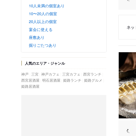
10人未満の個室あり
10〜20人の個室
20人以上の個室
ネッ
宴会に使える
座敷あり
掘りごたつあり
人気のエリア・ジャンル
神戸
三宮
神戸カフェ
三宮カフェ
西宮ランチ
西宮居酒屋
明石居酒屋
姫路ランチ
姫路グルメ
姫路居酒屋