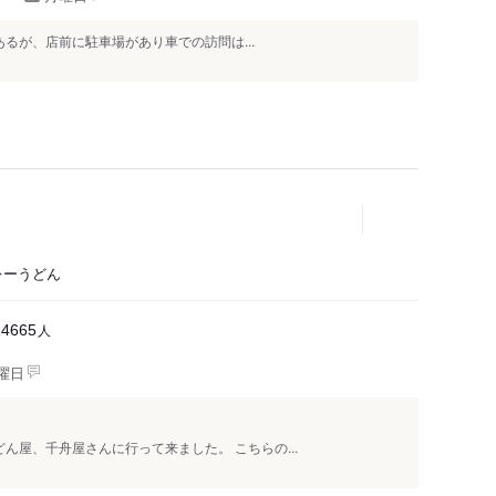
離があるが、店前に駐車場があり車での訪問は...
レーうどん
人
14665
曜日
ん屋、千舟屋さんに行って来ました。 こちらの...