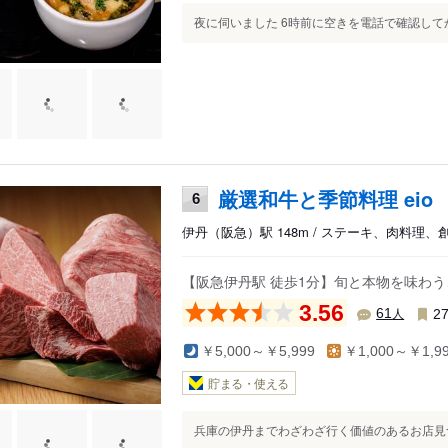
夜に伺いました 6時前に空きを電話で確認してか
厳選和牛と季節料理 eio
6
伊丹（阪急）駅 148m / ステーキ、肉料理、
【阪急伊丹駅 徒歩1分】旬と本物を味わ
3.56
人
61
2
￥5,000～￥5,999
￥1,000～￥1,9
貯まる・使える
兵庫の伊丹までわざわざ行く価値のあるお店見つけ