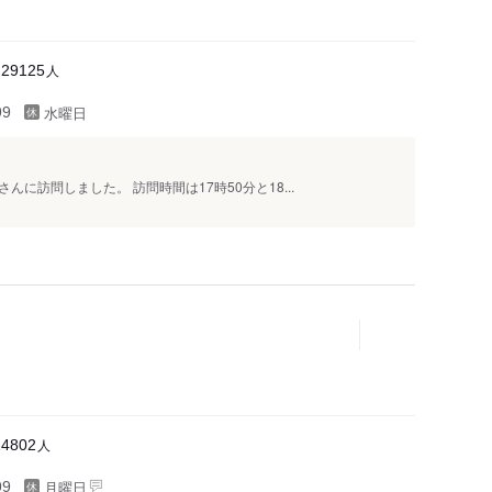
人
29125
水曜日
99
に訪問しました。 訪問時間は17時50分と18...
人
14802
月曜日
99