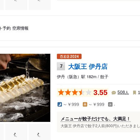
ト予約
空席情報
大阪王 伊丹店
7
伊丹（阪急）駅 182m / 餃子
3.55
人
508
-
～￥999
～￥999
メニューが餃子だけでも、大満足！
大阪王 伊丹店で餃子2人前(800円)いただきま