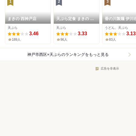
1
2
3
まきの 西神戸店
天ぷら定食 まきの 西
香の川製麺 伊川
神中央プレンティ店
天ぷら
天ぷら
うどん、天ぷら
3.46
3.33
3.13
189人
96人
83人
神戸市西区×天ぷら
のランキングをもっと見る
広告を非表示