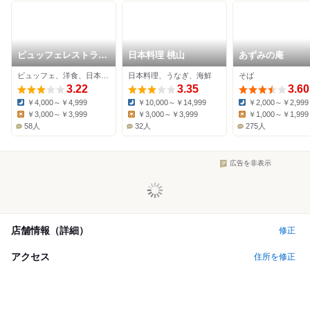
ビュッフェレストラン
日本料理 桃山
あずみの庵
嵯峨野
ビュッフェ、洋食、日本料理
日本料理、うなぎ、海鮮
そば
3.22
3.35
3.60
￥4,000～￥4,999
￥10,000～￥14,999
￥2,000～￥2,999
Dinner:
Dinner:
Dinner:
￥3,000～￥3,999
￥3,000～￥3,999
￥1,000～￥1,999
Lunch:
Lunch:
Lunch:
58人
32人
275人
広告を非表示
店舗情報（詳細）
修正
アクセス
住所を修正