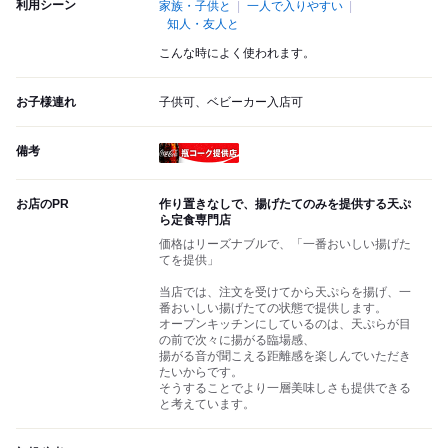
利用シーン
家族・子供と
一人で入りやすい
知人・友人と
こんな時によく使われます。
お子様連れ
子供可、ベビーカー入店可
備考
瓶コーク提供店
お店のPR
作り置きなしで、揚げたてのみを提供する天ぷ
ら定食専門店
価格はリーズナブルで、「一番おいしい揚げた
てを提供」
当店では、注文を受けてから天ぷらを揚げ、一
番おいしい揚げたての状態で提供します。
オープンキッチンにしているのは、天ぷらが目
の前で次々に揚がる臨場感、
揚がる音が聞こえる距離感を楽しんでいただき
たいからです。
そうすることでより一層美味しさも提供できる
と考えています。