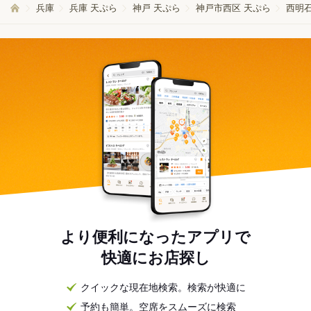
兵庫
兵庫 天ぷら
神戸 天ぷら
神戸市西区 天ぷら
西明石
より便利になったアプリで
快適にお店探し
クイックな現在地検索。検索が快適に
予約も簡単。空席をスムーズに検索