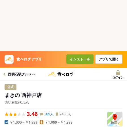
インストール
アプリで開く
西明石駅グルメへ
ログイン
公式
まきの 西神戸店
西明石駅/天ぷら
3.46
189
人
2486
人
￥1,000～￥1,999
￥1,000～￥1,999