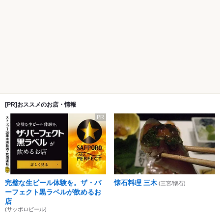
[PR]おススメのお店・情報
PR
完璧な生ビール体験を。ザ・パ
懐石料理 三木
(三宮/懐石)
ーフェクト黒ラベルが飲めるお
店
(サッポロビール)