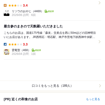
て少し待ちます。 やがて順番が回ってきて...
3.4
Lunch:
リソウのおやじ
（4469）
2026/06 訪問
6回
最古参のまきので天麩羅いただきました
こちらのお店は、国道175号線「森友」交差点を西に50mほどの旧神明沿
いにお店があります。 JR西明石・明石駅、神戸市営地下鉄西神中央駅か
ら神姫バス「吉田」停留所下車、徒歩2分で...
3.3
Dinner:
雲竜型
（468）
2026/04 訪問
1回
口コミをもっと見る（189人）
[PR] 近くの和食のお店
もっと見る