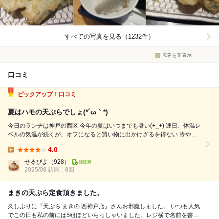
すべての写真を見る（1232件）
広告を非表示
口コミ
ピックアップ！口コミ
夏はハモの天ぷらでしょ(*´ω｀*)
今日のランチは神戸の西区 今年の夏はいつまでも暑い(+_+) 連日、体温レ
ベルの気温が続くが、オフになると買い物に出かけざるを得ない 冷やし
中華でも食べようかとお気に入りの町中華に行くと、盆明けの臨時休業
4.0
(´；ω；`) いきなりランチ難民になってしまった とりあえず車を走らせな
Lunch:
がら、代...
せるぴよ
（928）
2025/08 訪問
8回
まきの天ぷら定食頂きました。
久しぶりに『天ぷら まきの 西神戸店』さんお邪魔しました。 いつも人気
でこの日も私の前には5組ほどいらっしゃいました。レジ横で名前を書い