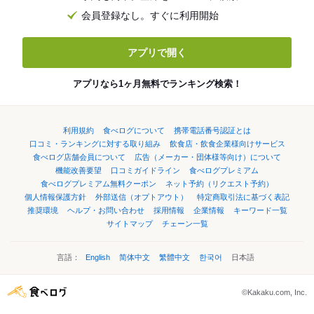
会員登録なし。すぐに利用開始
アプリで開く
アプリなら1ヶ月無料でランキング検索！
利用規約
食べログについて
携帯電話番号認証とは
口コミ・ランキングに対する取り組み
飲食店・飲食企業様向けサービス
食べログ店舗会員について
広告（メーカー・団体様等向け）について
機能改善要望
口コミガイドライン
食べログプレミアム
食べログプレミアム無料クーポン
ネット予約（リクエスト予約）
個人情報保護方針
外部送信（オプトアウト）
特定商取引法に基づく表記
推奨環境
ヘルプ・お問い合わせ
採用情報
企業情報
キーワード一覧
サイトマップ
チェーン一覧
言語：
English
简体中文
繁體中文
한국어
日本語
©Kakaku.com, Inc.