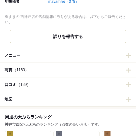
初投稿者
mayamitie
（378）
※まきの 西神戸店の店舗情報に誤りがある場合は、以下からご報告くださ
い。
誤りを報告する
メニュー
写真
（1180）
口コミ
（189）
地図
周辺の天ぷらランキング
神戸市西区
×
天ぷら
のランキング（点数の高いお店）です。