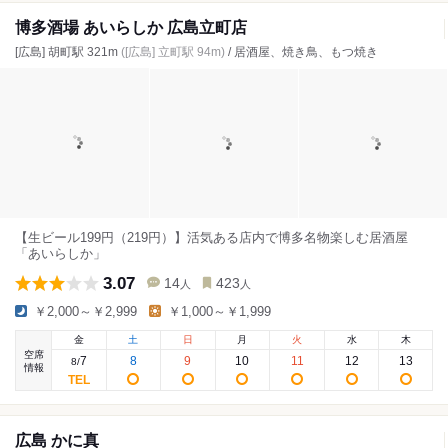
博多酒場 あいらしか 広島立町店
[広島] 胡町駅 321m
([広島] 立町駅 94m)
/ 居酒屋、焼き鳥、もつ焼き
【生ビール199円（219円）】活気ある店内で博多名物楽しむ居酒屋
「あいらしか」
3.07
14
423
人
人
￥2,000～￥2,999
￥1,000～￥1,999
金
土
日
月
火
水
木
空席
7
8
9
10
11
12
13
8
/
情報
広島 かに真