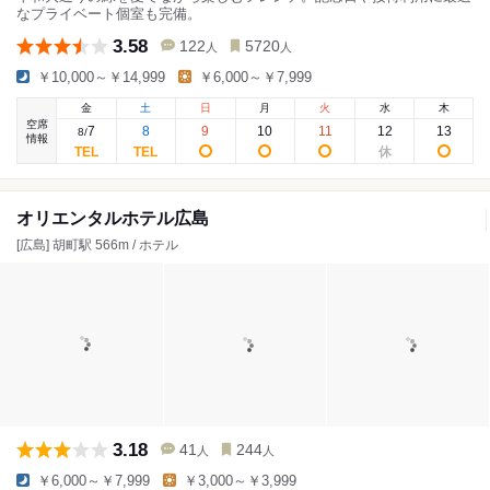
なプライベート個室も完備。
3.58
122
5720
人
人
￥10,000～￥14,999
￥6,000～￥7,999
金
土
日
月
火
水
木
空席
7
8
9
10
11
12
13
8
/
情報
オリエンタルホテル広島
[広島] 胡町駅 566m / ホテル
3.18
41
244
人
人
￥6,000～￥7,999
￥3,000～￥3,999