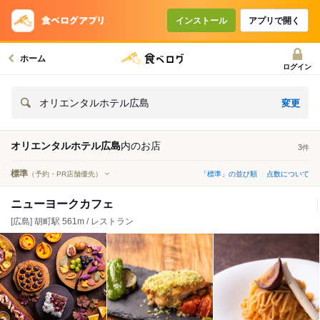
インストール
アプリで開く
ホーム
ログイン
変更
オリエンタルホテル広島
オリエンタルホテル広島
内の
お店
3
件
標準
（予約・PR店舗優先）
「標準」の並び順
点数について
ニューヨークカフェ
[広島] 胡町駅 561m / レストラン