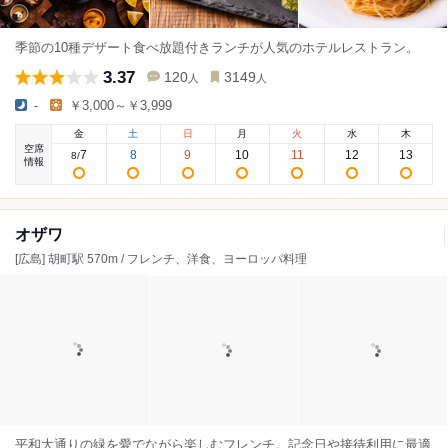
季節の10種デザート食べ放題付きランチが人気のホテルレストラン。
3.37
120
3149
人
人
-
￥3,000～￥3,999
金
土
日
月
火
水
木
空席
7
8
9
10
11
12
13
8
/
情報
オザワ
[広島] 胡町駅 570m / フレンチ、洋食、ヨーロッパ料理
平和大通りの緑を愛でながら楽しむフレンチ。記念日や接待利用に最適