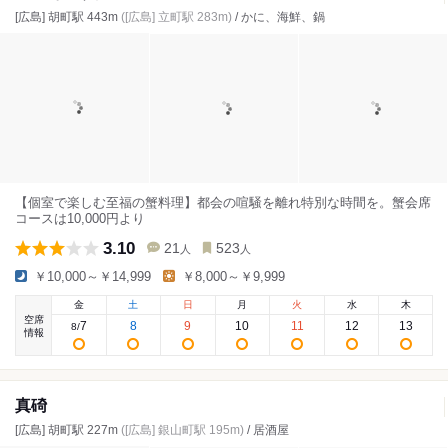
[広島] 胡町駅 443m
([広島] 立町駅 283m)
/ かに、海鮮、鍋
【個室で楽しむ至福の蟹料理】都会の喧騒を離れ特別な時間を。蟹会席
コースは10,000円より
3.10
21
523
人
人
￥10,000～￥14,999
￥8,000～￥9,999
金
土
日
月
火
水
木
空席
7
8
9
10
11
12
13
8
/
情報
真碕
[広島] 胡町駅 227m
([広島] 銀山町駅 195m)
/ 居酒屋