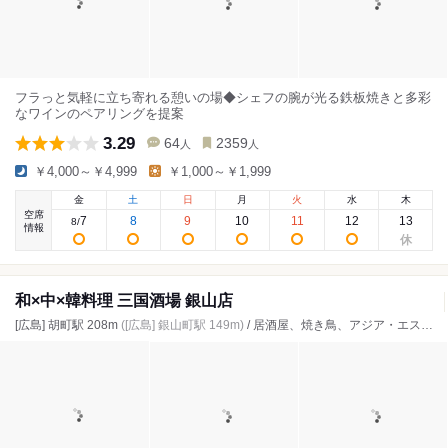
フラっと気軽に立ち寄れる憩いの場◆シェフの腕が光る鉄板焼きと多彩
なワインのペアリングを提案
3.29
64
2359
人
人
￥4,000～￥4,999
￥1,000～￥1,999
金
土
日
月
火
水
木
空席
7
8
9
10
11
12
13
8
/
情報
和×中×韓料理 三国酒場 銀山店
[広島] 胡町駅 208m
([広島] 銀山町駅 149m)
/ 居酒屋、焼き鳥、アジア・エスニック