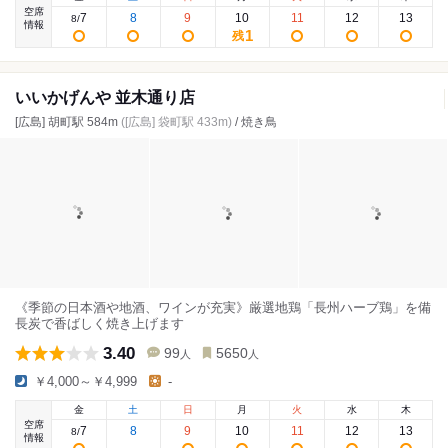
空席
7
8
9
10
11
12
13
8
/
情報
1
残
いいかげんや 並木通り店
[広島] 胡町駅 584m
([広島] 袋町駅 433m)
/ 焼き鳥
《季節の日本酒や地酒、ワインが充実》厳選地鶏「長州ハーブ鶏」を備
長炭で香ばしく焼き上げます
3.40
99
5650
人
人
￥4,000～￥4,999
-
金
土
日
月
火
水
木
空席
7
8
9
10
11
12
13
8
/
情報