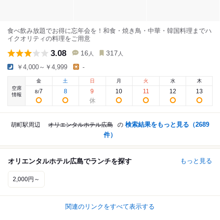
食べ飲み放題でお得に忘年会を！和食・焼き鳥・中華・韓国料理までハ
イクオリティの料理をご用意
3.08
16
317
人
人
￥4,000～￥4,999
-
金
土
日
月
火
水
木
空席
7
8
9
10
11
12
13
8
/
情報
検索結果をもっと見る（
2689
胡町駅周辺
オリエンタルホテル広島
の
件）
オリエンタルホテル広島でランチを探す
もっと見る
2,000円～
関連のリンクをすべて表示する