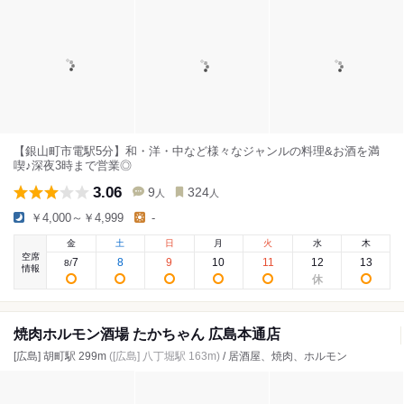
【銀山町市電駅5分】和・洋・中など様々なジャンルの料理&お酒を満
喫♪深夜3時まで営業◎
3.06
9
324
人
人
￥4,000～￥4,999
-
金
土
日
月
火
水
木
空席
7
8
9
10
11
12
13
8
/
情報
焼肉ホルモン酒場 たかちゃん 広島本通店
[広島] 胡町駅 299m
([広島] 八丁堀駅 163m)
/ 居酒屋、焼肉、ホルモン