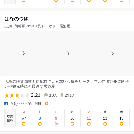
はなのつゆ
[広島] 胡町駅 269m / 海鮮、かき、居酒屋
広島の味覚満載！旬食材による本格和食をリーズナブルに堪能◆普段使
いや観光時にも最適な居酒屋
3.21
13
291
人
人
￥5,000～￥5,999
-
金
土
日
月
火
水
木
空席
7
8
9
10
11
12
13
8
/
情報