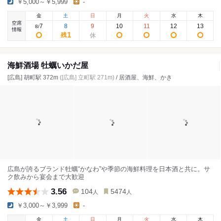
￥5,000～￥5,999
-
金
土
日
月
火
水
木
空席
7
8
9
10
11
12
13
8
/
情報
1
残
海鮮酒場 牡蠣いかだ屋
[広島] 胡町駅 372m
([広島] 立町駅 271m)
/ 居酒屋、海鮮、かき
広島が誇るブランド牡蠣“かなわ”や季節の海鮮料理を日本酒と共に。サ
ク飲みから宴会まで大歓迎
3.56
104
5474
人
人
￥3,000～￥3,999
-
金
土
日
月
火
水
木