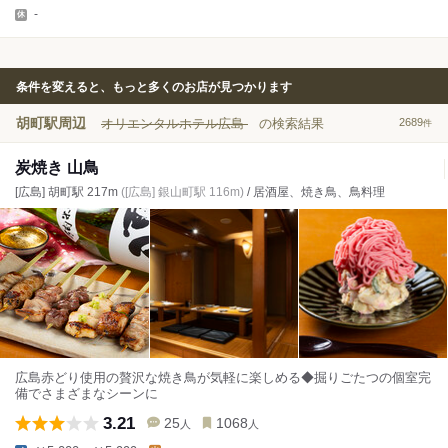
-
条件を変えると、もっと多くのお店が見つかります
胡町駅周辺
オリエンタルホテル広島
の検索結果
2689
件
炭焼き 山鳥
[広島] 胡町駅 217m
([広島] 銀山町駅 116m)
/ 居酒屋、焼き鳥、鳥料理
広島赤どり使用の贅沢な焼き鳥が気軽に楽しめる◆掘りごたつの個室完
備でさまざまなシーンに
3.21
25
1068
人
人