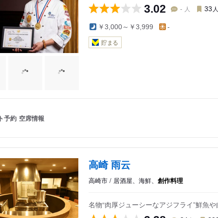
3.02
人
-
33
￥3,000～￥3,999
-
貯まる
ト予約
空席情報
高崎 雨云
高崎市 / 居酒屋、海鮮、
創作料理
名物“肉厚ジューシーなアジフライ”鮮魚