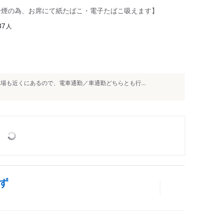
分煙の為、お席にて紙たばこ・電子たばこ吸えます】
人
37
場も近くにあるので、電車通勤／車通勤どちらとも行...
んず