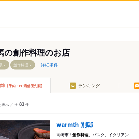
馬の創作料理のお店
詳細条件
県
創作料理
標準
ランキング
【予約・PR店舗優先順】
崎
勢崎・太田・館林
を表示
／
全
83
件
なかみ・尾瀬・赤城
香保・草津・吾妻
岡・安中
warmth 別邸
高崎市 /
創作料理
、パスタ、イタリアン