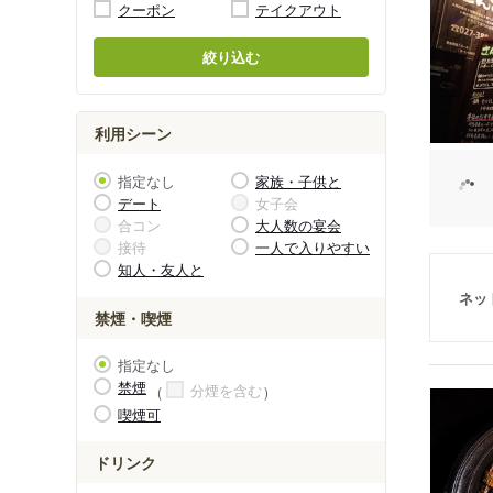
クーポン
テイクアウト
絞り込む
利用シーン
指定なし
家族・子供と
デート
女子会
合コン
大人数の宴会
接待
一人で入りやすい
知人・友人と
ネッ
禁煙・喫煙
指定なし
禁煙
分煙を含む
喫煙可
ドリンク