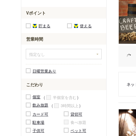
Vポイント
貯まる
使える
営業時間
日曜営業あり
ネッ
こだわり
個室
半個室を含む
飲み放題
3時間以上
カード可
貸切可
駐車場
食べ放題
子供可
ペット可