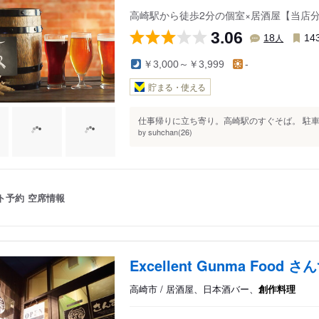
高崎駅から徒歩2分の個室×居酒屋【当店
3.06
人
18
14
￥3,000～￥3,999
-
貯まる・使える
仕事帰りに立ち寄り。高崎駅のすぐそば。 駐車
suhchan(26)
by
ト予約
空席情報
Excellent Gunma Food さ
高崎市 / 居酒屋、日本酒バー、
創作料理