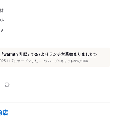
材
人
5
99
armth 別邸』✨2/7よりランチ営業始まりました✨
25.11.7にオープンした ...
パープルキャット526(1953)
by
駅前店