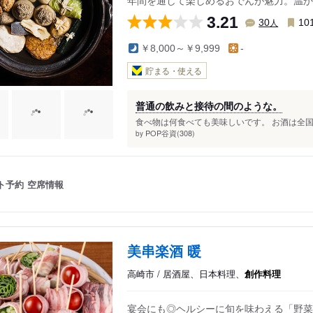
年間を通して楽しめるおでんが魅力。温か
3.21
人
30
10
￥8,000～￥9,999
-
貯まる・使える
普通の飲みと接待の間のような。
食べ物は何食べても美味しいです。 お酒は全国
POP谷資(308)
by
ト予約
空席情報
美串楽酒 暖
高崎市 / 居酒屋、日本料理、
創作料理
宴会にも◎ヘルシーに旬を味わえる「野菜