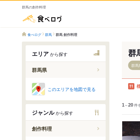
群馬の創作料理
食べログ
食べログ
群馬
群馬 創作料理
群
エリア
から探す
群馬
群馬県
このエリアを地図で見る
前橋・高
桐生・伊
1
～
20
件
沼田・み
ジャンル
から探す
渋川・伊
富岡・藤
創作料理