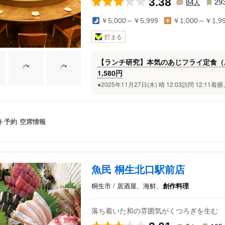
3.38
人
84
29
￥5,000～￥5,999
￥1,000～￥1,9
貯まる
【ランチ研究】本気のあじフライ定食（
1,580円
●2025年11月27日(木) 晴 12:03訪問 12:11着
ト予約
空席情報
魚民 桐生北口駅前店
桐生市 / 居酒屋、海鮮、
創作料理
落ち着いた和の雰囲気がくつろぎを生む