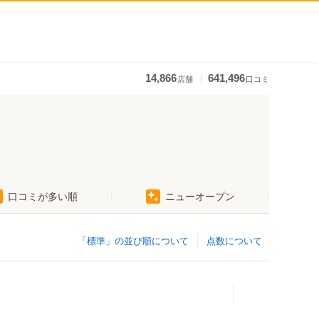
｜
14,866
641,496
店舗
口コミ
口コミが多い順
ニューオープン
「標準」の並び順について
点数について