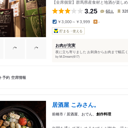
【全席個室】群馬県産食材と地酒が楽しめ
3.25
人
60
32
￥3,000～￥3,999
-
貯まる・使える
お肉が充実
夜に立ち寄りました お刺身からお肉まで幅広く
M.Dream(617)
by
ト予約
空席情報
居酒屋 こみさん。
前橋市 / 居酒屋、おでん、
創作料理