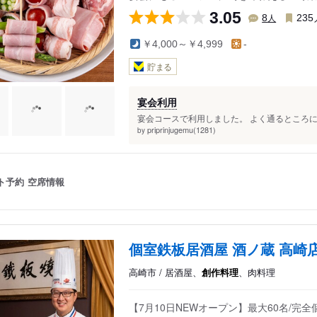
3.05
人
8
235
￥4,000～￥4,999
-
貯まる
宴会利用
宴会コースで利用しました。 よく通るところにあ
priprinjugemu(1281)
by
ト予約
空席情報
個室鉄板居酒屋 酒ノ蔵 高崎
高崎市 / 居酒屋、
創作料理
、肉料理
【7月10日NEWオープン】最大60名/