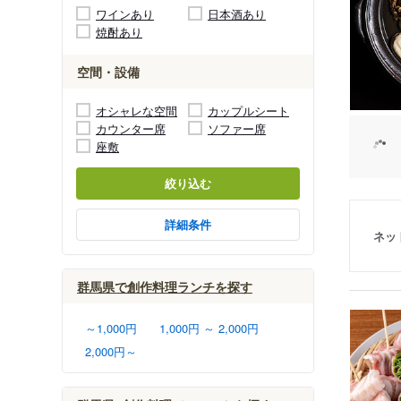
ワインあり
日本酒あり
焼酎あり
空間・設備
オシャレな空間
カップルシート
カウンター席
ソファー席
座敷
絞り込む
詳細条件
ネッ
群馬県で創作料理ランチを探す
～1,000円
1,000円 ～ 2,000円
2,000円～