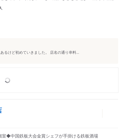
人
るけど初めていきました。 店名の通り串料...
店
完全個室◆中国鉄板大会金賞シェフが手掛ける鉄板酒場