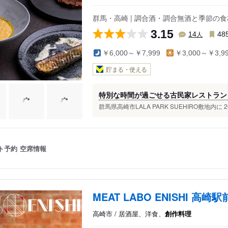
群馬・高崎 | 調合酒・調合無酒と季節の食
3.15
人
14
48
￥6,000～￥7,999
￥3,000～￥3,9
貯まる・使える
特別な時間が過ごせる古民家レストラン『w
群馬県高崎市LALA PARK SUEHIRO敷地内に 20
ト予約
空席情報
MEAT LABO ENISHI 高崎
高崎市 / 居酒屋、洋食、
創作料理