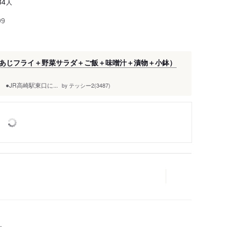
人
34
99
あじフライ＋野菜サラダ＋ご飯＋味噌汁＋漬物＋小鉢）
膳。 ●JR高崎駅東口に...
テッシー2(3487)
by