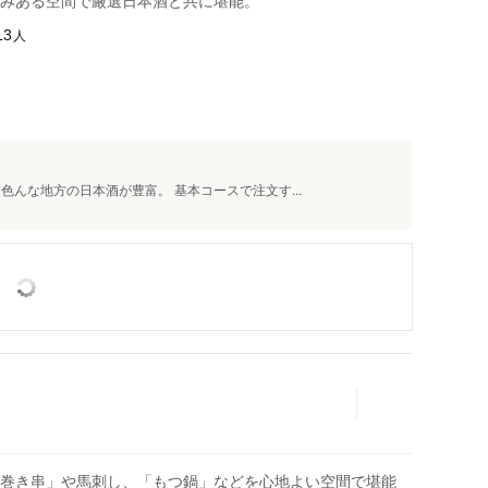
みある空間で厳選日本酒と共に堪能。
人
13
色んな地方の日本酒が豊富。 基本コースで注文す...
巻き串」や馬刺し、「もつ鍋」などを心地よい空間で堪能