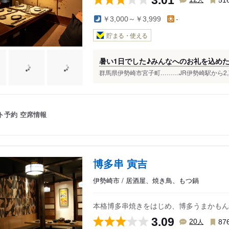
￥3,000～￥3,999
-
貯まる・使える
暑い1日でした♪みんなへのお礼を込め
群馬県伊勢崎市宮子町………JR伊勢崎駅から2,75
ト予約
空席情報
博多串 寅吉
伊勢崎市 / 居酒屋、焼き鳥、もつ鍋
本格博多串焼きをはじめ、博多うまかもん
3.09
人
20
87