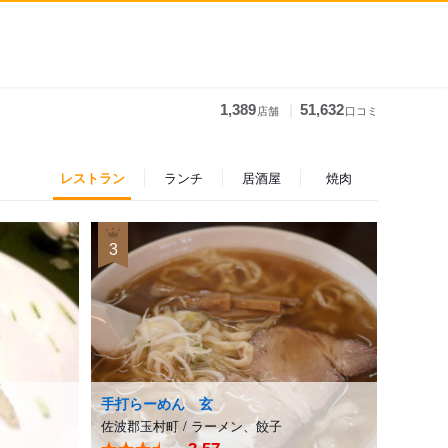
｜
1,389
51,632
店舗
口コミ
レストラン
ランチ
居酒屋
焼肉
3
手打らーめん 玄
佐波郡玉村町
/
ラーメン、餃子