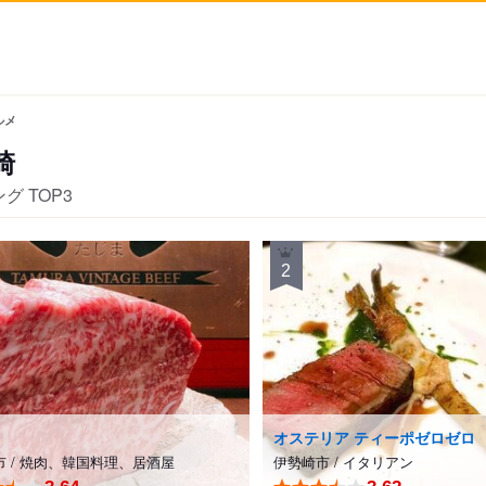
ルメ
崎
グ TOP3
2
オステリア ティーポゼロゼロ
駅
市
/
焼肉、韓国料理、居酒屋
伊勢崎市
/
イタリアン