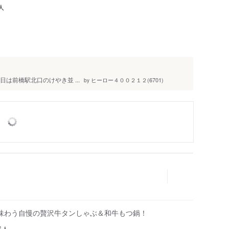
人
5日は前橋駅北口のけやき並 ...
ヒーロー４００２１２(6701)
by
味わう自慢の贅沢牛タンしゃぶ＆和牛もつ鍋！
人
6