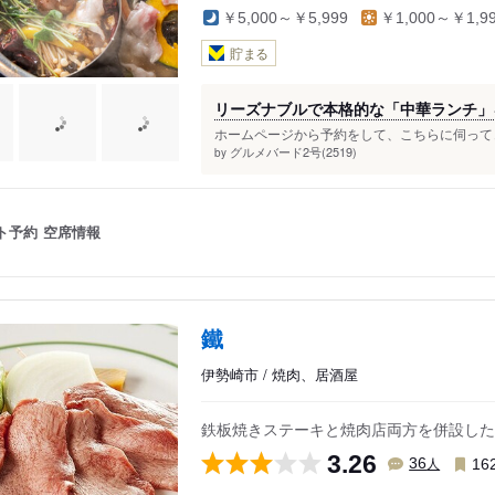
￥5,000～￥5,999
￥1,000～￥1,9
貯まる
リーズナブルで本格的な「中華ランチ」
ホームページから予約をして、こちらに伺ってき
グルメバード2号(2519)
by
ト予約
空席情報
鐵
伊勢崎市 / 焼肉、居酒屋
鉄板焼きステーキと焼肉店両方を併設した大
3.26
人
36
16