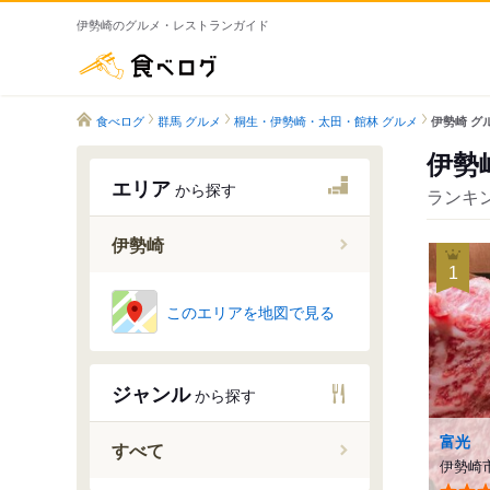
伊勢崎のグルメ・レストランガイド
食べログ
食べログ
群馬 グルメ
桐生・伊勢崎・太田・館林 グルメ
伊勢崎 グ
伊勢
エリア
から探す
ランキン
伊勢崎
1
このエリアを地図で見る
伊勢崎駅
国定駅
境町駅
ジャンル
から探す
剛志駅
富光
新伊勢崎
すべて
伊勢崎