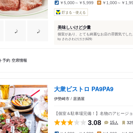
￥5,000～￥5,999
￥1,000～￥1,9
貯まる・使える
美味しいけど少量
個室があり、とても綺麗なお店の雰囲気でした。
さわさわけけけ(629)
by
ト予約
空席情報
大衆ビストロ PA9PA9
伊勢崎市 / 居酒屋
【個室＆駐車場完備！】名物のアヒージョ
3.08
人
15
32