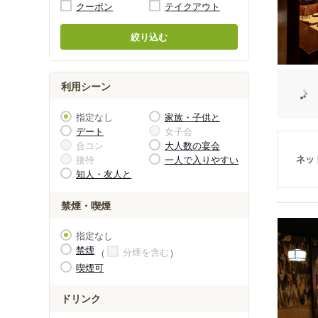
クーポン
テイクアウト
絞り込む
利用シーン
指定なし
家族・子供と
デート
女子会
合コン
大人数の宴会
ネッ
接待
一人で入りやすい
知人・友人と
禁煙・喫煙
指定なし
禁煙
分煙を含む
喫煙可
ドリンク