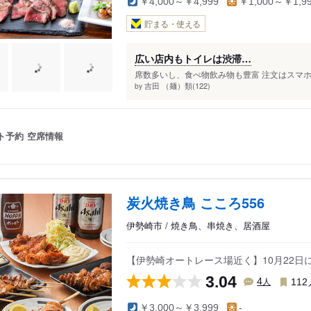
￥4,000～￥4,999
￥1,000～￥1,9
貯まる・使える
広い店内もトイレは渋滞…
席数多いし、食べ物飲み物も豊富 注文はスマホか
吉田 （麺）類(122)
by
ト予約
空席情報
炭火焼き鳥 こころ556
伊勢崎市 / 焼き鳥、串焼き、居酒屋
【伊勢崎オートレース場近く】10月22日
3.04
人
4
112
￥3,000～￥3,999
-