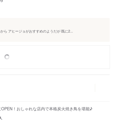
99
ら アヒージョがおすすめのようだが 既に2...
にOPEN！おしゃれな店内で本格炭火焼き鳥を堪能♪
人