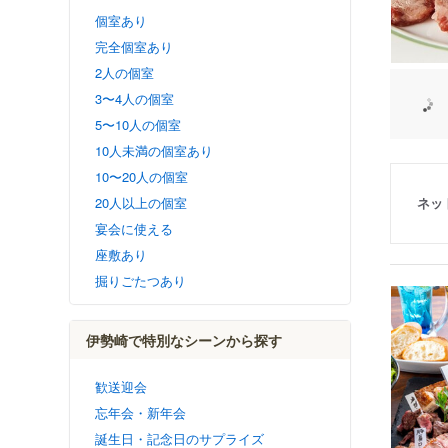
個室あり
完全個室あり
2人の個室
3〜4人の個室
5〜10人の個室
10人未満の個室あり
10〜20人の個室
20人以上の個室
ネッ
宴会に使える
座敷あり
掘りごたつあり
伊勢崎で特別なシーンから探す
歓送迎会
忘年会・新年会
誕生日・記念日のサプライズ