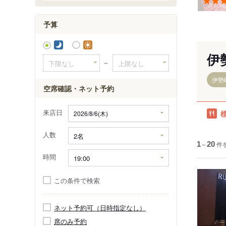
予算
伊
～
伊勢
空席確認・ネット予約
来店日
人数
1
～
20
件
時間
この条件で検索
ネット予約可（日時指定なし）
席のみ予約