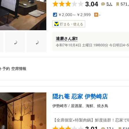
3.04
人
5
571
￥2,000～￥2,999
-
貯まる・使える
達磨さん家❗️
令和7年10月4日 土曜日 19時00分 今日明日4~
ト予約
空席情報
隠れ菴 忍家 伊勢崎店
伊勢崎市 / 居酒屋、海鮮、焼き鳥
【全席個室×特製肉鍋】鮮度抜群！忍家で
3.01
人
12
51