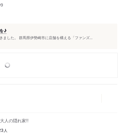
99
を♪
ました。 群馬県伊勢崎市に店舗を構える「ファンズ...
人の隠れ家!!
人
23