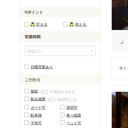
Vポイント
貯まる
使える
営業時間
日曜営業あり
ネッ
こだわり
個室
半個室を含む
飲み放題
3時間以上
カード可
貸切可
駐車場
食べ放題
子供可
ペット可