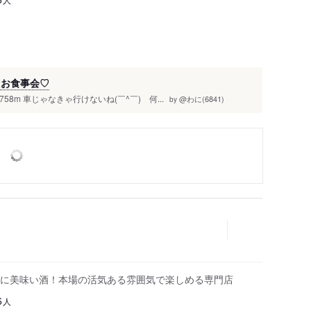
たお食事会♡
8m 車じゃなきゃ行けないね(￣^￣)ゞ何...
@わに(6841)
by
に美味い酒！本場の活気ある雰囲気で楽しめる専門店
人
6