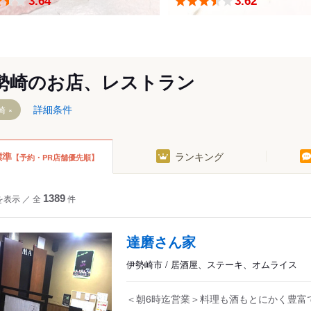
3.64
3.62
勢崎のお店、レストラン
詳細条件
崎
標準
ランキング
【予約・PR店舗優先順】
を表示
／
全
1389
件
達磨さん家
伊勢崎市 / 居酒屋、ステーキ、オムライス
＜朝6時迄営業＞料理も酒もとにかく豊富