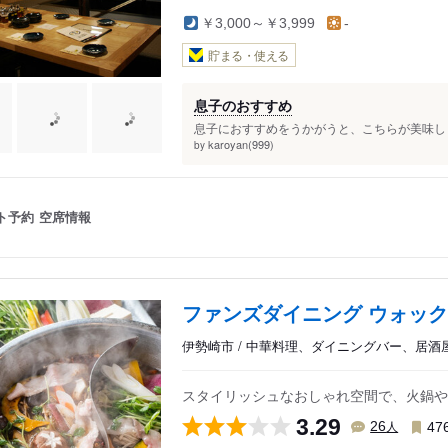
￥3,000～￥3,999
-
貯まる・使える
息子のおすすめ
息子におすすめをうかがうと、こちらが美味しく
karoyan(999)
by
ト予約
空席情報
ファンズダイニング ウォック
伊勢崎市 / 中華料理、ダイニングバー、居酒
スタイリッシュなおしゃれ空間で、火鍋や
3.29
人
26
47