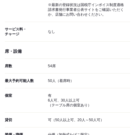
※最新の登録状況は国税庁インボイス制度適格
請求書発行事業者公表サイトをご確認いただく
か、店舗にお問い合わせください。
サービス料・
なし
チャージ
席・設備
席数
54席
最大予約可能人数
50人（着席時）
個室
有
6人可、30人以上可
（テーブル席の個室あり）
貸切
可（50人以上可、20人～50人可）
禁煙・喫煙
分煙（加熱式たばこ限定）