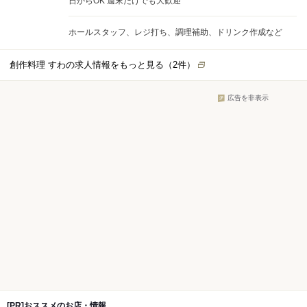
日からOK 週末だけでも大歓迎
ホールスタッフ、レジ打ち、調理補助、ドリンク作成など
創作料理 すわの求人情報をもっと見る（
2
件）
広告を非表示
[PR]おススメのお店・情報