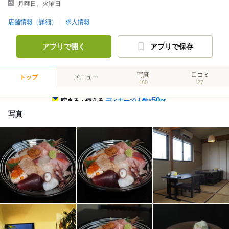
月曜日、火曜日
店舗情報（詳細）
求人情報
アプリで開く
アプリで保存
写真
口コミ
トップ
メニュー
460
27
50
貯まる・使える
ディナーで人数×
pt
写真