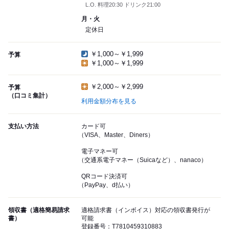
L.O. 料理20:30 ドリンク21:00
月・火
定休日
￥1,000～￥1,999
予算
￥1,000～￥1,999
￥2,000～￥2,999
予算
（口コミ集計）
利用金額分布を見る
支払い方法
カード可
（VISA、Master、Diners）
電子マネー可
（交通系電子マネー（Suicaなど）、nanaco）
QRコード決済可
（PayPay、d払い）
領収書（適格簡易請求
適格請求書（インボイス）対応の領収書発行が
書）
可能
登録番号：T7810459310883