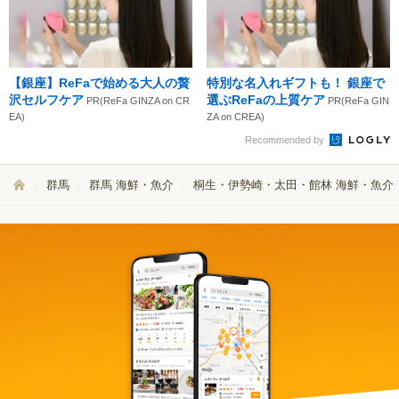
【銀座】ReFaで始める大人の贅
特別な名入れギフトも！ 銀座で
沢セルフケア
選ぶReFaの上質ケア
PR(ReFa GINZA on CR
PR(ReFa GIN
EA)
ZA on CREA)
Recommended by
群馬
群馬 海鮮・魚介
桐生・伊勢崎・太田・館林 海鮮・魚介