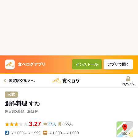
インストール
アプリで開く
国定駅グルメへ
ログイン
公式
創作料理 すわ
国定駅/海鮮､ 海鮮丼
3.27
27
人
865
人
￥1,000～￥1,999
￥1,000～￥1,999