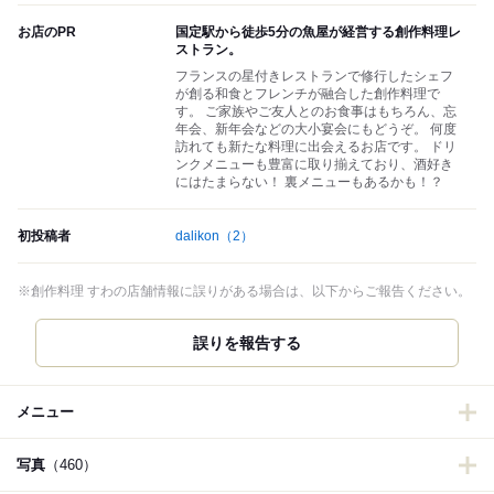
お店のPR
国定駅から徒歩5分の魚屋が経営する創作料理レ
ストラン。
フランスの星付きレストランで修行したシェフ
が創る和食とフレンチが融合した創作料理で
す。 ご家族やご友人とのお食事はもちろん、忘
年会、新年会などの大小宴会にもどうぞ。 何度
訪れても新たな料理に出会えるお店です。 ドリ
ンクメニューも豊富に取り揃えており、酒好き
にはたまらない！ 裏メニューもあるかも！？
初投稿者
dalikon
（2）
※創作料理 すわの店舗情報に誤りがある場合は、以下からご報告ください。
誤りを報告する
メニュー
写真
（460）