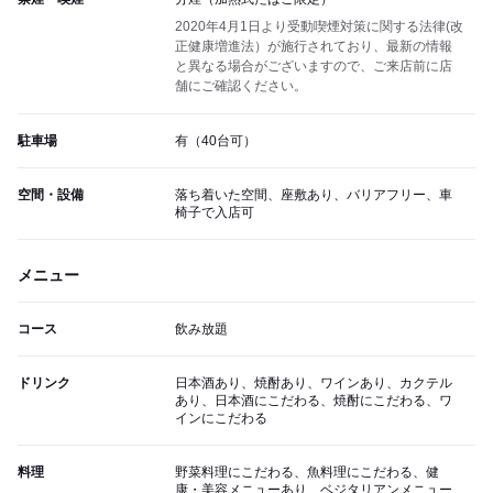
2020年4月1日より受動喫煙対策に関する法律(改
正健康増進法）が施行されており、最新の情報
と異なる場合がございますので、ご来店前に店
舗にご確認ください。
駐車場
有（40台可）
空間・設備
落ち着いた空間、座敷あり、バリアフリー、車
椅子で入店可
メニュー
コース
飲み放題
ドリンク
日本酒あり、焼酎あり、ワインあり、カクテル
あり、日本酒にこだわる、焼酎にこだわる、ワ
インにこだわる
料理
野菜料理にこだわる、魚料理にこだわる、健
康・美容メニューあり、ベジタリアンメニュー