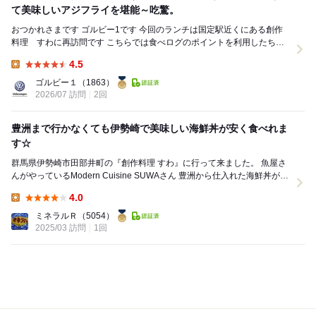
て美味しいアジフライを堪能～吃驚。
おつかれさまです ゴルビー1です 今回のランチは国定駅近くにある創作
料理 すわに再訪問です こちらでは食べログのポイントを利用したちょ
っと贅沢なまぐろ丼と海鮮丼 何...
4.5
Lunch:
ゴルビー１
（1863）
2026/07 訪問
2回
豊洲まで行かなくても伊勢崎で美味しい海鮮丼が安く食べれま
す☆
群馬県伊勢崎市田部井町の『創作料理 すわ』に行って来ました。 魚屋さ
んがやっているModern Cuisine SUWAさん 豊洲から仕入れた海鮮丼が食
べれることを知り予約...
4.0
Lunch:
ミネラルＲ
（5054）
2025/03 訪問
1回