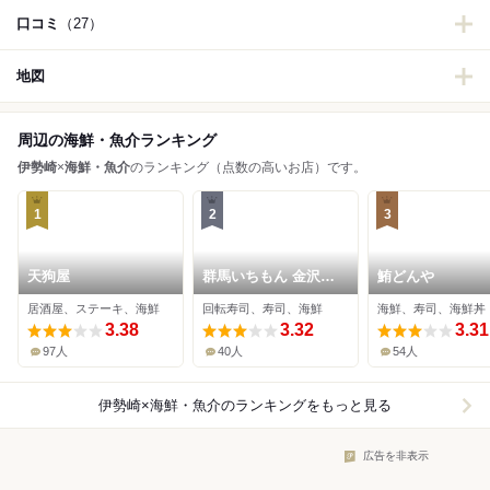
口コミ
（27）
地図
周辺の海鮮・魚介ランキング
伊勢崎
×
海鮮・魚介
のランキング（点数の高いお店）です。
1
2
3
天狗屋
群馬いちもん 金沢ま
鮪どんや
いもん スマーク伊勢
居酒屋、ステーキ、海鮮
回転寿司、寿司、海鮮
海鮮、寿司、海鮮丼
崎店
3.38
3.32
3.31
97人
40人
54人
伊勢崎×海鮮・魚介
のランキングをもっと見る
広告を非表示