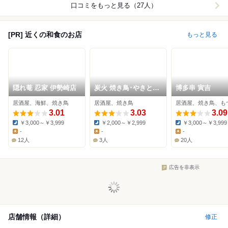
口コミをもっと見る（27人）
[PR] 近くの和食のお店
もっと見る
隠れ菴 忍家 伊勢崎店
炭火 焼き鳥･やきとん
博多串 寅吉
ぜん
居酒屋、海鮮、焼き鳥
居酒屋、焼き鳥
居酒屋、焼き鳥、も
3.01
3.03
3.09
￥3,000～￥3,999
￥2,000～￥2,999
￥3,000～￥3,999
Dinner:
Dinner:
Dinner:
-
-
-
Lunch:
Lunch:
Lunch:
12人
3人
20人
広告を非表示
店舗情報（詳細）
修正