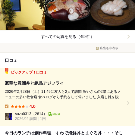
すべての写真を見る（493件）
広告を非表示
口コミ
ピックアップ！口コミ
豪華な豊洲丼と絶品アジフライ
2026年2月28日（土）11:49に友人と2人で訪問 魚やさんの2階にあるメ
ニューの多い飲食店 食べログから予約をして伺いました 入店し靴を脱い
で2階へあがり 座敷のテーブル席へ 注文はタブレットから ◆豊洲
4.0
丼 3,080円×2 ◆ランチ...
Lunch:
suzu0313
（2814）
2026/02 訪問
1回
今日のランチは創作料理 すわで海鮮丼とまぐろ丼・・・そし