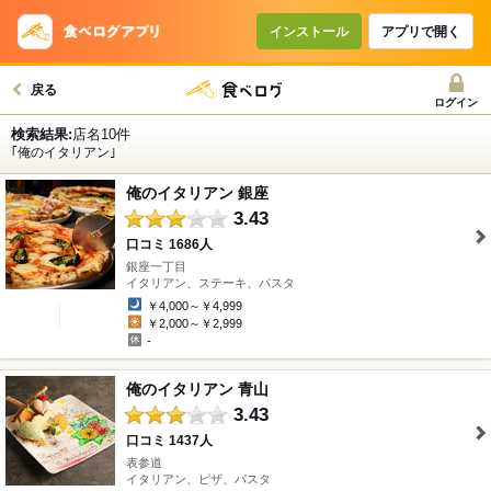
インストール
アプリで開く
戻る
ログイン
検索結果:
店名10件
｢俺のイタリアン｣
俺のイタリアン 銀座
3.43
口コミ 1686人
銀座一丁目
" />
イタリアン、ステーキ、パスタ
￥4,000～￥4,999
￥2,000～￥2,999
-
俺のイタリアン 青山
3.43
口コミ 1437人
表参道
" />
イタリアン、ピザ、パスタ