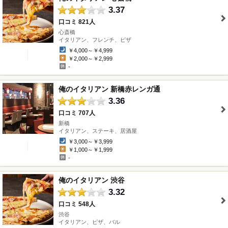
3.37
口コミ 821人
心斎橋
" />
イタリアン、フレンチ、ピザ
￥4,000～￥4,999
￥2,000～￥2,999
-
俺のイタリアン 新橋赤レンガ通
3.36
口コミ 707人
新橋
" />
イタリアン、ステーキ、居酒屋
￥3,000～￥3,999
￥1,000～￥1,999
-
俺のイタリアン 渋谷
3.32
口コミ 548人
渋谷
" />
イタリアン、ピザ、バル