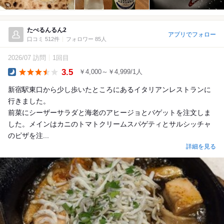
たべるんるん2
アプリでフォロー
口コミ 512件
フォロワー 85人
2026/07 訪問
1回目
3.5
￥4,000～￥4,999/1人
Dinner
新宿駅東口から少し歩いたところにあるイタリアンレストランに
行きました。
前菜にシーザーサラダと海老のアヒージョとバゲットを注文しま
した。メインはカニのトマトクリームスパゲティとサルシッチャ
のピザを注...
詳細を見る