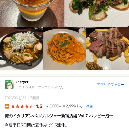
kazzyer
アプリでフォロー
口コミ 504件
フォロワー 787人
2026/06 訪問
5回目
4.5
￥2,000～￥2,999/1人
詳細
Lunch
俺のイタリアンバルソルジャー新宿店編 Vol.7 ハッピー泡〜
今週平日5日間は夏休みで9.5連休。