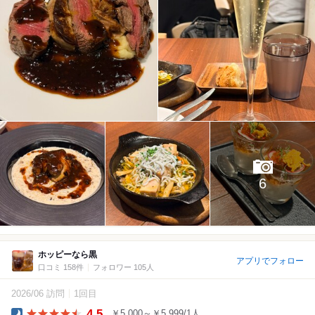
6
ホッピーなら黒
アプリでフォロー
口コミ 158件
フォロワー 105人
2026/06 訪問
1回目
4.5
￥5,000～￥5,999/1人