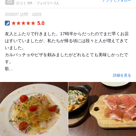
アプリでフォロー
口コミ 5件
フォロワー 2人
2026/07 訪問
1回目
5.0
Dinner
友人とふたりで行きました。17時半からだったのでまだ早くお店
はすいていましたが、私たちが帰る頃には段々と人が増えてきて
いました。
カルパッチョやピザを頼みましたがどれもとても美味しかったで
す。
歌...
詳細を見る