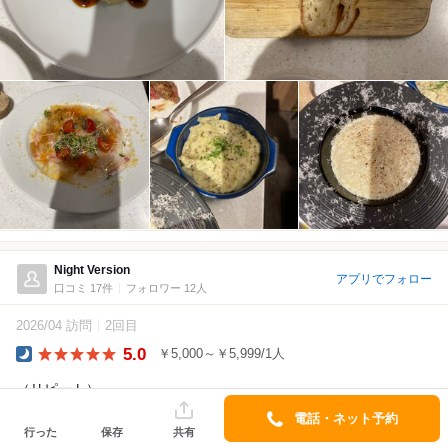
Night Version
アプリでフォロー
口コミ 17件
フォロワー 12人
2026/04 訪問
2回目
5.0
￥5,000～￥5,999/1人
Dinner
（リピート）
本日は俺のアプリで会員ランクアップのボトルワイン１本サービ
電話・ネット予約
行った
保存
共有
スを利用。