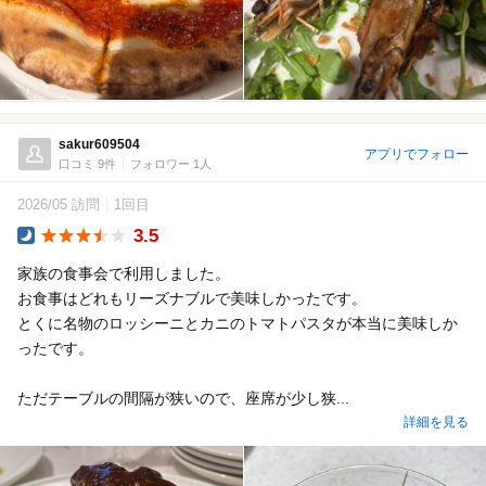
sakur609504
アプリでフォロー
口コミ 9件
フォロワー 1人
2026/05 訪問
1回目
3.5
Dinner
家族の食事会で利用しました。
お食事はどれもリーズナブルで美味しかったです。
とくに名物のロッシーニとカニのトマトパスタが本当に美味しか
ったです。
ただテーブルの間隔が狭いので、座席が少し狭...
詳細を見る