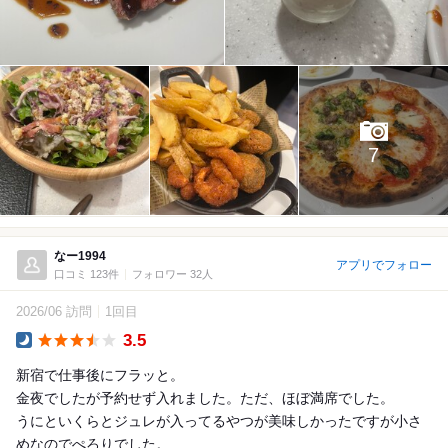
7
なー1994
アプリでフォロー
口コミ 123件
フォロワー 32人
2026/06 訪問
1回目
3.5
Dinner
新宿で仕事後にフラッと。
金夜でしたが予約せず入れました。ただ、ほぼ満席でした。
うにといくらとジュレが入ってるやつが美味しかったですが小さ
めなのでぺろりでした。