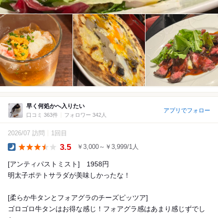
早く何処かへ入りたい
アプリでフォロー
口コミ 363件
フォロワー 342人
2026/07 訪問
1回目
3.5
￥3,000～￥3,999/1人
Dinner
[アンティパストミスト] 1958円
明太子ポテトサラダが美味しかったな！
[柔らか牛タンとフォアグラのチーズピッツア]
ゴロゴロ牛タンはお得な感じ！フォアグラ感はあまり感じずでし