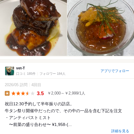
vet-T
アプリでフォロー
口コミ 185件
フォロワー 184人
2026/05 訪問
4回目
3.5
￥2,000～￥2,999/1人
Lunch
祝日12:30予約して半年振りの訪店。
牛タン祭り開催中だったので、その中の一品を含む下記を注文
・アンティパストミスト
〜前菜の盛り合わせ〜 ¥1,958-(...
詳細を見る