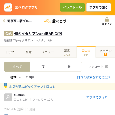
インストール
アプリで開く
新宿西口駅グルメへ
ログイン
俺のイタリアンandBAR 新宿
公式
新宿西口駅/イタリアン､ パスタ､ バル
写真
口コミ
クーポン
トップ
座席
メニュー
2728
664
2
すべて
夜
昼
フォロー中
口コミ検索をするには？
719件
お店が選ぶピックアップ！口コミ
c93048
アプリでフォロー
口コミ 18件
フォロワー 10人
2023/06 訪問
1回目