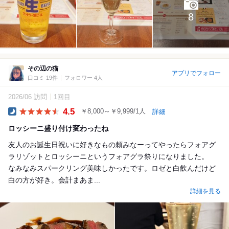
8
その辺の猫
アプリでフォロー
口コミ 19件
フォロワー 4人
2026/06 訪問
1回目
4.5
￥8,000～￥9,999/1人
詳細
Dinner
ロッシーニ盛り付け変わったね
友人のお誕生日祝いに好きなもの頼みなーってやったらフォアグ
ラリゾットとロッシーニというフォアグラ祭りになりました。
なみなみスパークリング美味しかったです。ロゼと白飲んだけど
白の方が好き。会計まあま...
詳細を見る