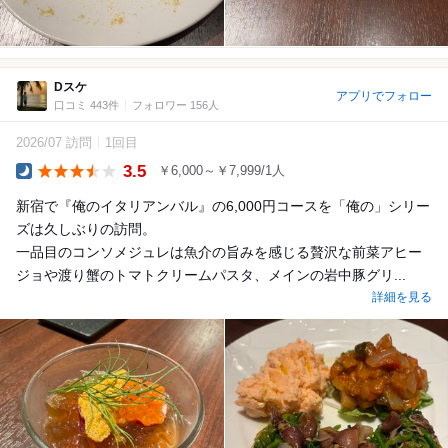
Dスケ
アプリでフォロー
口コミ 443件
フォロワー 156人
2026/07 訪問
1回目
3.5
￥6,000～￥7,999/1人
Dinner
新宿で『俺のイタリアンバル』の6,000円コースを「俺の」シリー
ズは久しぶりの訪問。
一品目のコンソメジュレは魚介の旨みを感じる贅沢な前菜アヒー
ジョや渡り蟹のトマトクリームパスタ、メインの岩中豚グリ...
詳細を見る