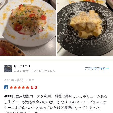
りーこ1213
アプリでフォロー
口コミ 397件
フォロワー 180人
2026/06 訪問
2回目
5.0
Dinner
4000円飲み放題コースを利用。料理は美味しいしボリュームある
し生ビールも泡も料金内なのは、かなりコスパいい！プラスロッ
シーニまで食べたいと思っていたけど満腹になってしまった。