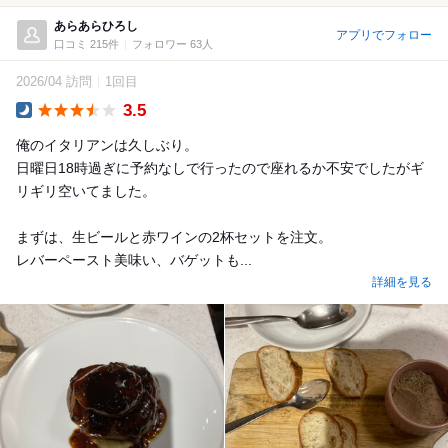
あらあらひろし
アプリでフォロー
口コミ 215件
フォロワー 63人
2026/04 訪問
1回目
3.5
Dinner
俺のイタリアンは久しぶり。
日曜日18時過ぎに予約なしで行ったので座れるか不安でしたがギ
リギリ空いてました。
まずは、生ビールと赤ワインの2杯セットを注文。
レバーペースト美味い、バゲットも...
詳細を見る