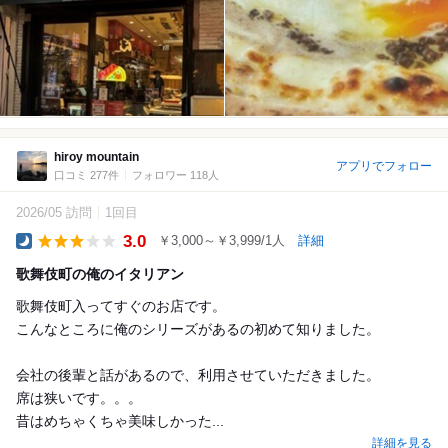
hiroy mountain
アプリでフォロー
口コミ 277件
フォロワー 118人
2026/05 訪問
1回目
3.0
￥3,000～￥3,999/1人
詳細
Dinner
歌舞伎町の俺のイタリアン
歌舞伎町入ってすぐのお店です。
こんなところに俺のシリーズがあるの初めて知りました。
会社の後輩と話があるので、利用させていただきました。
席は狭いです。。。
昔はめちゃくちゃ美味しかった...
詳細を見る