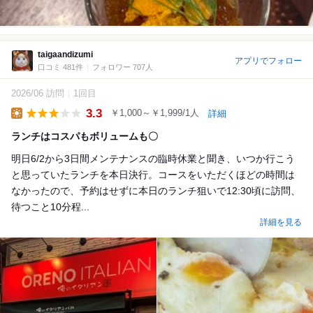
taigaandizumi
アプリでフォロー
口コミ 481件
フォロワー 707人
2026/06 訪問
1回目
3.3
￥1,000～￥1,999/1人
詳細
Lunch
ランチはコスパもボリュームも〇
明日6/2から3日間メンテナンスの臨時休業と聞き、いつか行こう
と思っていたランチを本日決行。コースをいただくほどの時間は
なかったので、予約はせずに本日のランチ狙いで12:30頃に訪問、
待つこと10分程...
詳細を見る