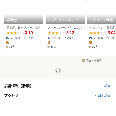
木金堂
パブリックハウスブー
イタリアン食堂
ビーズ 刈谷店
Marco.
居酒屋、日本酒バー、海鮮
スポーツバー、ダイニングバー、カフェ
イタリアン、居酒屋
3.19
3.12
3.04
￥5,000～￥5,999
￥2,000～￥2,999
￥5,000～￥5,999
Dinner:
Dinner:
Dinner:
-
-
-
Lunch:
Lunch:
Lunch:
35人
38人
10人
広告を非表示
店舗情報（詳細）
編集
アクセス
住所を編集