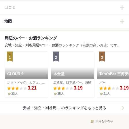
口コミ
地図
周辺のバー・お酒ランキング
安城・知立・刈谷周辺
×
バー・お酒
のランキング（点数の高いお店）です。
1
2
3
CLOUD 9
木金堂
Taro'sBar 三河
ホットドッグ、カフェ、バー
居酒屋、日本酒バー、海鮮
バー
3.21
3.19
3.19
33人
35人
21人
安城・知立・刈谷周辺×バー・お酒
のランキングをもっと見る
広告を非表示