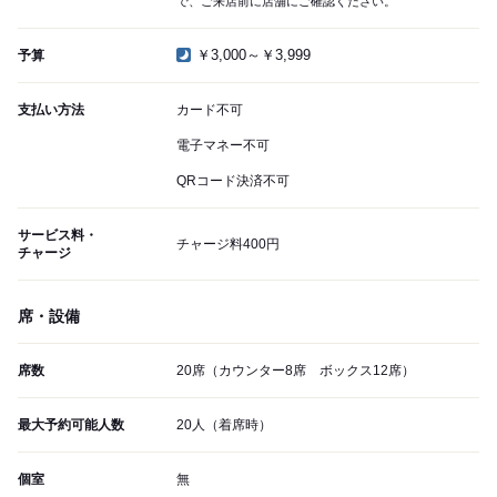
で、ご来店前に店舗にご確認ください。
￥3,000～￥3,999
予算
支払い方法
カード不可
電子マネー不可
QRコード決済不可
サービス料・
チャージ料400円
チャージ
席・設備
席数
20席（カウンター8席 ボックス12席）
最大予約可能人数
20人（着席時）
個室
無