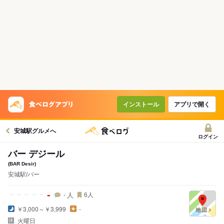
インストール
アプリで開く
安城駅グルメへ
ログイン
バー デジール
(BAR Desir)
安城駅/バー
-
人
-
6
人
￥3,000～￥3,999
-
火曜日