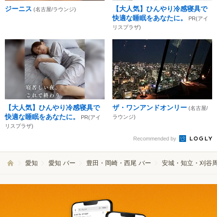
ジーニス
【大人気】ひんやり冷感寝具で
(名古屋/ラウンジ)
快適な睡眠をあなたに。
PR(アイ
リスプラザ)
【大人気】ひんやり冷感寝具で
ザ・ワンアンドオンリー
(名古屋/
快適な睡眠をあなたに。
ラウンジ)
PR(アイ
リスプラザ)
Recommended by
愛知
愛知 バー
豊田・岡崎・西尾 バー
安城・知立・刈谷周