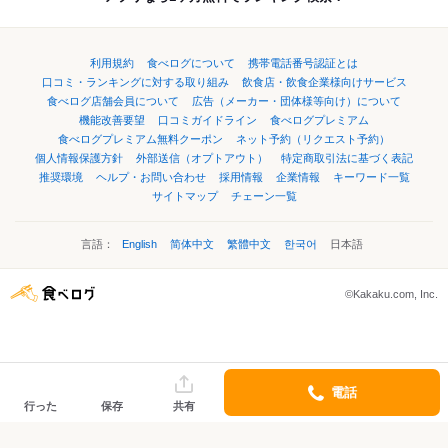
利用規約
食べログについて
携帯電話番号認証とは
口コミ・ランキングに対する取り組み
飲食店・飲食企業様向けサービス
食べログ店舗会員について
広告（メーカー・団体様等向け）について
機能改善要望
口コミガイドライン
食べログプレミアム
食べログプレミアム無料クーポン
ネット予約（リクエスト予約）
個人情報保護方針
外部送信（オプトアウト）
特定商取引法に基づく表記
推奨環境
ヘルプ・お問い合わせ
採用情報
企業情報
キーワード一覧
サイトマップ
チェーン一覧
言語：
English
简体中文
繁體中文
한국어
日本語
©Kakaku.com, Inc.
電話
行った
保存
共有