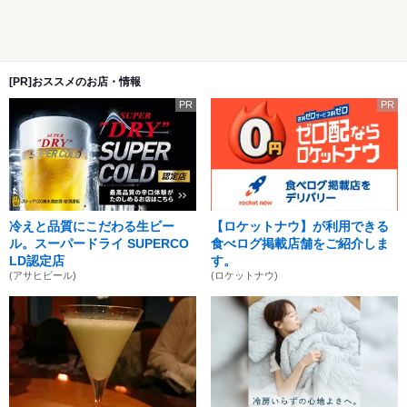
[PR]おススメのお店・情報
PR
PR
冷えと品質にこだわる生ビー
【ロケットナウ】が利用できる
ル。スーパードライ SUPERCO
食べログ掲載店舗をご紹介しま
LD認定店
す。
(アサヒビール)
(ロケットナウ)