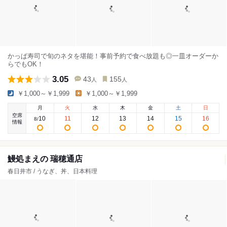
かっぱ寿司で旬のネタを堪能！事前予約で食べ放題も◎一皿オーダーか
らでもOK！
3.05
43
155
人
人
￥1,000～￥1,999
￥1,000～￥1,999
月
火
水
木
金
土
日
空席
10
11
12
13
14
15
16
8
/
情報
鰻処まえの 瑞穂通店
春日井市 / うなぎ、丼、日本料理