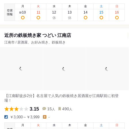
月
火
水
木
金
土
日
空席
10
11
12
13
14
15
16
8
/
情報
近所の鉄板焼き家 つどい 江南店
江南市 / 居酒屋、お好み焼き、鉄板焼き
【江南駅徒歩2分】名古屋で人気の鉄板焼き居酒屋が江南駅前に初登
場！
3.15
15
490
人
人
￥3,000～￥3,999
-
月
火
水
木
金
土
日