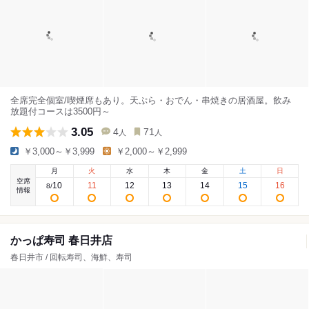
全席完全個室/喫煙席もあり。天ぷら・おでん・串焼きの居酒屋。飲み
放題付コースは3500円～
3.05
4
71
人
人
￥3,000～￥3,999
￥2,000～￥2,999
月
火
水
木
金
土
日
空席
10
11
12
13
14
15
16
8
/
情報
かっぱ寿司 春日井店
春日井市 / 回転寿司、海鮮、寿司