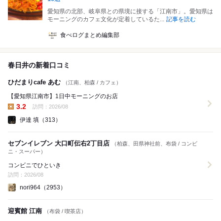
愛知県の北部、岐阜県との県境に接する「江南市」。愛知県は
モーニングのカフェ文化が定着しているた...
記事を読む
食べログまとめ編集部
春日井の新着口コミ
ひだまりcafe あむ
（江南、柏森 / カフェ）
【愛知県江南市】1日中モーニングのお店
3.2
訪問：2026/08
昼の点数:
伊達 填（313）
セブンイレブン 大口町伝右2丁目店
（柏森、田県神社前、布袋 / コンビ
ニ・スーパー）
コンビニでひといき
訪問：2026/08
nori964（2953）
迎賓館 江南
（布袋 / 喫茶店）