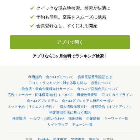
クイックな現在地検索。検索が快適に
予約も簡単。空席をスムーズに検索
会員登録なし。すぐに利用開始
アプリで開く
アプリなら1ヶ月無料でランキング検索！
利用規約
食べログについて
携帯電話番号認証とは
口コミ・ランキングに対する取り組み
点数について
飲食店・飲食企業様向けサービス
食べログ店舗会員について
広告（メーカー・団体様等向け）について
機能改善要望
口コミガイドライン
食べログプレミアム
食べログプレミアム無料クーポン
ネット予約（リクエスト予約）
個人情報保護方針
外部送信（オプトアウト）
特定商取引法に基づく表記
推奨環境
ヘルプ・お問い合わせ
採用情報
企業情報
キーワード一覧
サイトマップ
チェーン一覧
言語：
English
简体中文
繁體中文
한국어
日本語