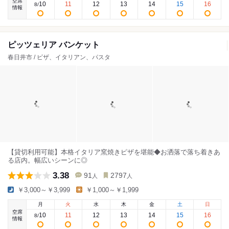
空席
10
11
12
13
14
15
16
8
/
情報
ピッツェリア バンケット
春日井市 / ピザ、イタリアン、パスタ
【貸切利用可能】本格イタリア窯焼きピザを堪能◆お洒落で落ち着きあ
る店内。幅広いシーンに◎
3.38
91
2797
人
人
￥3,000～￥3,999
￥1,000～￥1,999
月
火
水
木
金
土
日
空席
10
11
12
13
14
15
16
8
/
情報