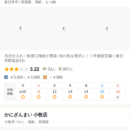
春日井市 / 居酒屋、海鮮、もつ鍋
当日仕入れ！鮮度◎海鮮が豊富♪旬の魚を贅沢に！◇半個室完備◇春日
井駅徒歩2分
3.22
33
907
人
人
￥3,000～￥3,999
～￥999
月
火
水
木
金
土
日
空席
10
11
12
13
14
15
16
8
/
情報
かにざんまい 小牧店
小牧市 / かに、海鮮、居酒屋