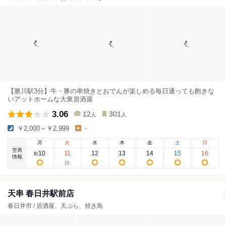
【勝川駅3分】牛・豚の串焼きとおでんが楽しめる毎日通っても飽きな
いアットホームな大衆居酒屋
3.06
12
301
人
人
￥2,000～￥2,999
-
月
火
水
木
金
土
日
空席
10
11
12
13
14
15
16
8
/
情報
天串 春日井駅前店
春日井市 / 居酒屋、天ぷら、焼き鳥