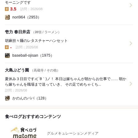
モーニングです
3.5
訪問：2026/08
昼の点数:
nori964（2953）
壱力 春日井店
（神領 / ラーメン）
胡麻担々麺のレタスチャーハンセット
-
訪問：2026/08
昼の点数:
baseball-ojisan（1975）
大島ぶどう園
（高蔵寺 / その他）
夏休み３日目です♪( ´θ｀)ノ！ 本日は嫁ちゃんが朝からお仕事で…… 朝か
ら嫁ちゃんを職場まで送っていき、 その足でめちゃくち...
訪問：2026/08
かのんのパパ（128）
食べログおすすめコンテンツ
グルメキュレーションメディア