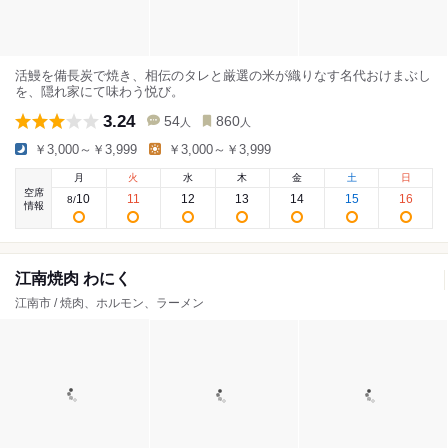
活鰻を備長炭で焼き、相伝のタレと厳選の米が織りなす名代おけまぶし
を、隠れ家にて味わう悦び。
3.24
54
860
人
人
￥3,000～￥3,999
￥3,000～￥3,999
月
火
水
木
金
土
日
空席
10
11
12
13
14
15
16
8
/
情報
江南焼肉 わにく
江南市 / 焼肉、ホルモン、ラーメン