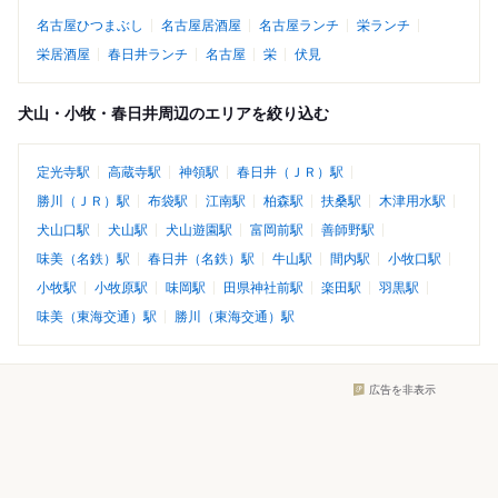
名古屋ひつまぶし
名古屋居酒屋
名古屋ランチ
栄ランチ
栄居酒屋
春日井ランチ
名古屋
栄
伏見
犬山・小牧・春日井周辺のエリアを絞り込む
定光寺駅
高蔵寺駅
神領駅
春日井（ＪＲ）駅
勝川（ＪＲ）駅
布袋駅
江南駅
柏森駅
扶桑駅
木津用水駅
犬山口駅
犬山駅
犬山遊園駅
富岡前駅
善師野駅
味美（名鉄）駅
春日井（名鉄）駅
牛山駅
間内駅
小牧口駅
小牧駅
小牧原駅
味岡駅
田県神社前駅
楽田駅
羽黒駅
味美（東海交通）駅
勝川（東海交通）駅
広告を非表示