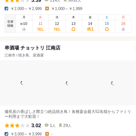
3.39
114
5652
人
人
￥2,000～￥2,999
￥1,000～￥1,999
月
火
水
木
金
土
日
空席
10
11
12
13
14
15
16
8
/
情報
1
残
串酒場 チョットリ 江南店
江南市 / 焼き鳥、居酒屋
備長炭の香ばしさ際立つ絶品焼き鳥！各種宴会最大52名様からファミリ
ー利用まで大歓迎！
3.02
1
29
人
人
￥3,000～￥3,999
-