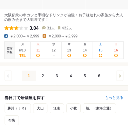
大阪伝統の串カツと手頃なドリンクが自慢！お子様連れの家族から大人
の飲み会まで大歓迎です！
3.04
31
432
人
人
￥2,000～￥2,999
￥2,000～￥2,999
月
火
水
木
金
土
日
空席
10
11
12
13
14
15
16
8
/
情報
1
2
3
4
5
6
春日井で居酒屋を探す
もっと見る
勝川（ＪＲ）
犬山
江南
小牧
勝川（東海交通）
布袋