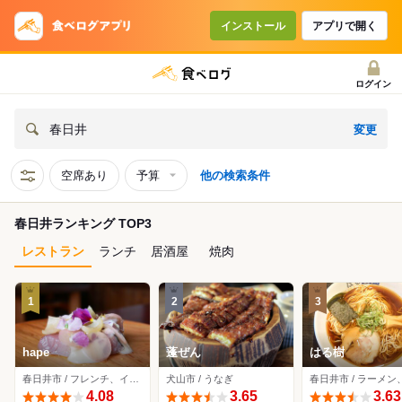
インストール
アプリで開く
ログイン
変更
春日井
空席あり
予算
他の検索条件
春日井ランキング TOP3
レストラン
ランチ
居酒屋
焼肉
1
2
3
hape
蓬ぜん
はる樹
春日井市 / フレンチ、イノベーティブ
犬山市 / うなぎ
4.08
3.65
3.63