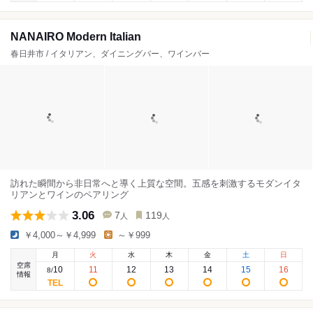
NANAIRO Modern Italian
春日井市 / イタリアン、ダイニングバー、ワインバー
訪れた瞬間から非日常へと導く上質な空間。五感を刺激するモダンイタ
リアンとワインのペアリング
3.06
7
119
人
人
￥4,000～￥4,999
～￥999
月
火
水
木
金
土
日
空席
10
11
12
13
14
15
16
8
/
情報