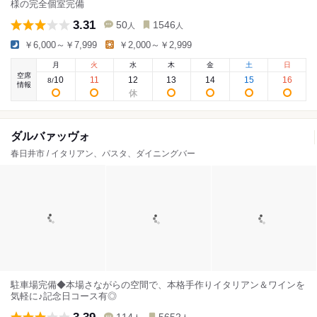
様の完全個室完備
3.31
50
1546
人
人
￥6,000～￥7,999
￥2,000～￥2,999
月
火
水
木
金
土
日
空席
10
11
12
13
14
15
16
8
/
情報
ダルバァッヴォ
春日井市 / イタリアン、パスタ、ダイニングバー
駐車場完備◆本場さながらの空間で、本格手作りイタリアン＆ワインを
気軽に♪記念日コース有◎