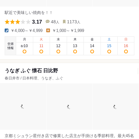
駅近で美味しい焼肉を！！
3.17
48
1173
人
人
￥4,000～￥4,999
￥1,000～￥1,999
月
火
水
木
金
土
日
空席
10
11
12
13
14
15
16
8
/
情報
うなぎ ふぐ 懐石 日比野
春日井市 / 日本料理、うなぎ、ふぐ
京都ミシュラン星付き店で修業した店主が手掛ける季節料理。最大45名