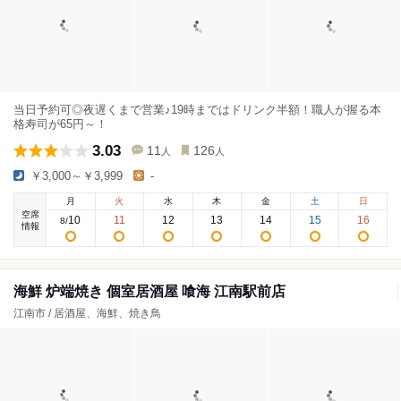
当日予約可◎夜遅くまで営業♪19時まではドリンク半額！職人が握る本
格寿司が65円～！
3.03
11
126
人
人
￥3,000～￥3,999
-
月
火
水
木
金
土
日
空席
10
11
12
13
14
15
16
8
/
情報
海鮮 炉端焼き 個室居酒屋 喰海 江南駅前店
江南市 / 居酒屋、海鮮、焼き鳥