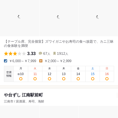
【テーブル席、完全個室】ズワイガニやお寿司の食べ放題で、カニ三昧
の食体験を満喫
3.33
67
1912
人
人
￥6,000～￥7,999
￥2,000～￥2,999
月
火
水
木
金
土
日
空席
10
11
12
13
14
15
16
8
/
情報
や台ずし 江南駅前町
江南市 / 居酒屋、寿司、海鮮