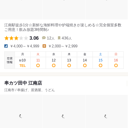
江南駅徒歩1分☆新鮮な海鮮料理や炉端焼きが楽しめる☆完全個室多数
ご用意！飲み放題3時間制♪
3.06
12
436
人
人
￥4,000～￥4,999
￥2,000～￥2,999
月
火
水
木
金
土
日
空席
10
11
12
13
14
15
16
8
/
情報
串カツ田中 江南店
江南市 / 串揚げ、居酒屋、うどん