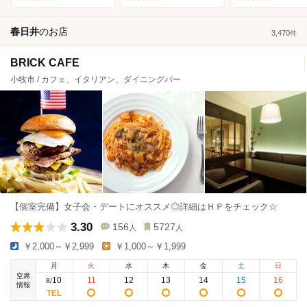
春日井
の
お店
3,470
件
BRICK CAFE
小牧市 / カフェ、イタリアン、ダイニングバー
【個室完備】女子会・デートにオススメ◎詳細はＨＰをチェック☆
3.30
156
5727
人
人
￥2,000～￥2,999
￥1,000～￥1,999
月
火
水
木
金
土
日
空席
10
11
12
13
14
15
16
8
/
情報