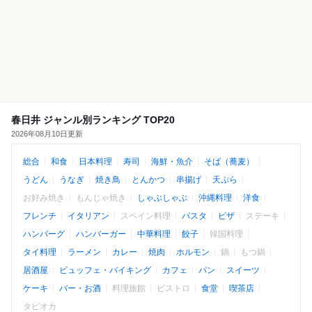
春日井 ジャンル別ランキング TOP20
2026年08月10日更新
総合
和食
日本料理
寿司
海鮮・魚介
そば（蕎麦）
うどん
うなぎ
焼き鳥
とんかつ
串揚げ
天ぷら
お好み焼き
もんじゃ焼き
しゃぶしゃぶ
沖縄料理
洋食
フレンチ
イタリアン
スペイン料理
パスタ
ピザ
ステーキ
ハンバーグ
ハンバーガー
中華料理
餃子
韓国料理
タイ料理
ラーメン
カレー
焼肉
ホルモン
鍋
もつ鍋
居酒屋
ビュッフェ・バイキング
カフェ
パン
スイーツ
ケーキ
バー・お酒
料理旅館
ビストロ
食堂
喫茶店
タピオカ