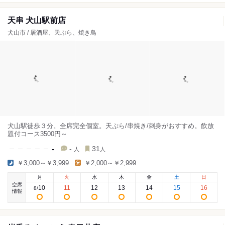
天串 犬山駅前店
犬山市 / 居酒屋、天ぷら、焼き鳥
犬山駅徒歩３分。全席完全個室。天ぷら/串焼き/刺身がおすすめ。飲放
題付コース3500円～
-
-
31
人
人
￥3,000～￥3,999
￥2,000～￥2,999
月
火
水
木
金
土
日
空席
10
11
12
13
14
15
16
8
/
情報