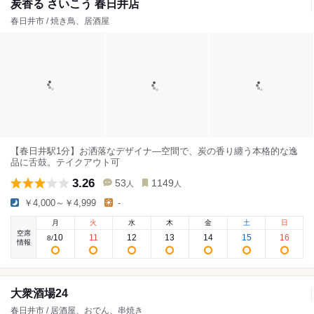
炭香る さいこう 春日井店
春日井市 / 焼き鳥、居酒屋
【春日井駅1分】お洒落なデザイナ―空間で、炭の香り纏う本格的な逸
品に舌鼓。テイクアウト可
3.26
53
1149
人
人
￥4,000～￥4,999
-
月
火
水
木
金
土
日
空席
10
11
12
13
14
15
16
8
/
情報
大衆酒場24
春日井市 / 居酒屋、おでん、串焼き