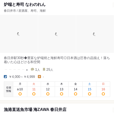
炉端と寿司 なわのれん
春日井市 / 居酒屋、寿司、海鮮
春日井駅30秒◆豊富な炉端焼と海鮮寿司◎日本酒は圧巻の品揃え！落ち
着いた心ほどける和空間
-
1
25
人
人
￥4,000～￥4,999
-
月
火
水
木
金
土
日
空席
10
11
12
13
14
15
16
8
/
情報
漁港直送魚市場 海ZAWA 春日井店