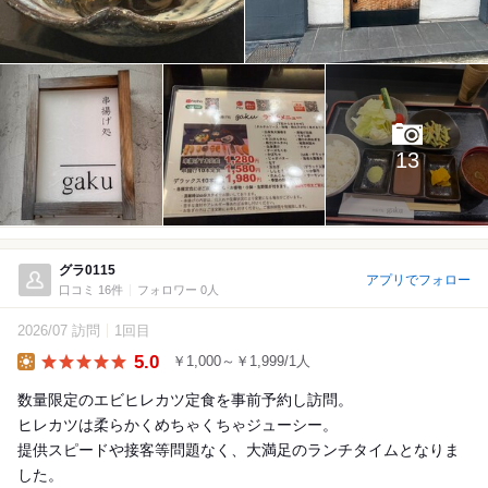
13
グラ0115
アプリでフォロー
口コミ 16件
フォロワー 0人
2026/07 訪問
1回目
5.0
￥1,000～￥1,999/1人
Lunch
数量限定のエビヒレカツ定食を事前予約し訪問。
ヒレカツは柔らかくめちゃくちゃジューシー。
提供スピードや接客等問題なく、大満足のランチタイムとなりま
した。