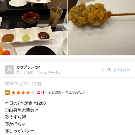
カサブランカ2
アプリでフォロー
口コミ 34件
フォロワー 5人
2026/06 訪問
1回目
4.0
￥1,000～￥1,999/1人
Lunch
本日の7本定食 ¥1280
①白身魚大葉巻き
②うずら卵
③かぼちゃ
④じゃがバター