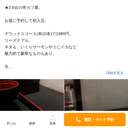
★3.6台の串カツ屋。
お昼に予約して初入店。
デラックスコース(串10本)で1980円。
リーズナブル。
ネタも、いくらサーモンやうにイカなど
魅力的で豪華なものもあり。
衣...
詳細を見る
電話・ネット予約
行った
保存
共有