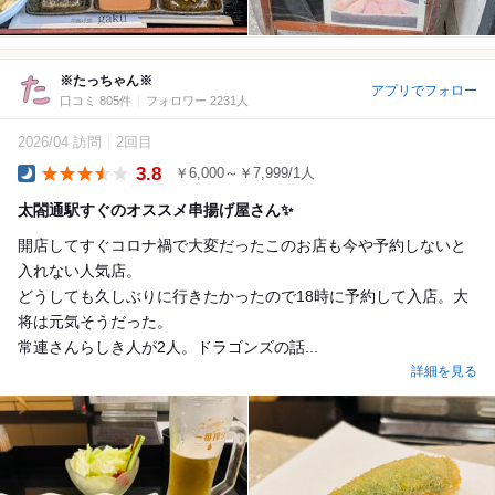
※たっちゃん※
アプリでフォロー
口コミ 805件
フォロワー 2231人
2026/04 訪問
2回目
3.8
￥6,000～￥7,999/1人
Dinner
太閤通駅すぐのオススメ串揚げ屋さん✨
開店してすぐコロナ禍で大変だったこのお店も今や予約しないと
入れない人気店。
どうしても久しぶりに行きたかったので18時に予約して入店。大
将は元気そうだった。
常連さんらしき人が2人。ドラゴンズの話...
詳細を見る