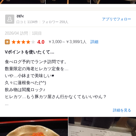
ﾐｷﾃｨ
アプリでフォロー
口コミ 1134件
フォロワー 259人
2026/04 訪問
1回目
4.0
￥3,000～￥3,999/1人
詳細
Lunch
Vポイントを使いたくて…
食べログ予約でランチ訪問です。
数量限定の海老ヒレカツ定食を…
いや…小鉢まで美味しい♥
久々に蓮根食べた(^^)
飲み物は閻魔ロック♪
ヒレカツ…もう豚カツ屋さん行かなくてもいいやん？
...
詳細を見る