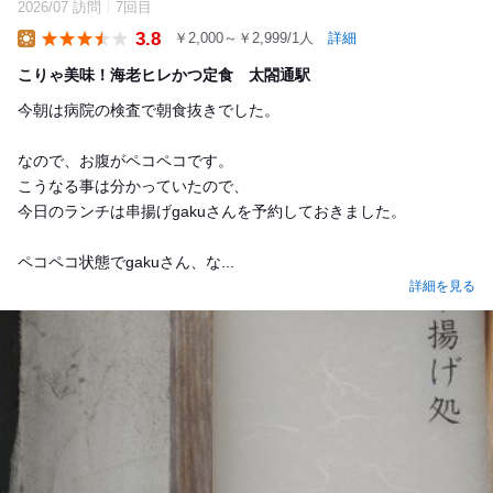
2026/07 訪問
7回目
3.8
￥2,000～￥2,999/1人
詳細
Lunch
こりゃ美味！海老ヒレかつ定食 太閤通駅
今朝は病院の検査で朝食抜きでした。
なので、お腹がペコペコです。
こうなる事は分かっていたので、
今日のランチは串揚げgakuさんを予約しておきました。
ペコペコ状態でgakuさん、な...
詳細を見る