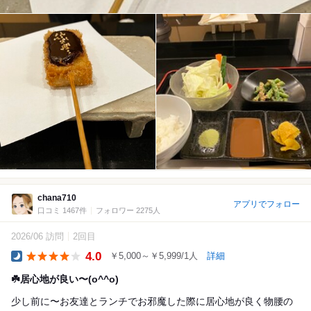
chana710
アプリでフォロー
口コミ 1467件
フォロワー 2275人
2026/06 訪問
2回目
4.0
￥5,000～￥5,999/1人
詳細
Dinner
☘️居心地が良い〜(o^^o)
少し前に〜お友達とランチでお邪魔した際に居心地が良く物腰の