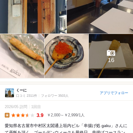
16
くーに
アプリでフォロー
口コミ 2311件
フォロワー 3503人
2026/05 訪問
1回目
3.9
￥2,000～￥2,999/1人
Lunch
愛知県名古屋市中村区太閤通上垣内ビル「串揚げ処 gaku」さんに
て昼飯を頂く。ゴールデンウィークも最終日。串揚げコースラン