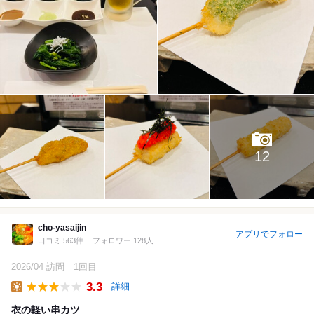
12
cho-yasaijin
アプリでフォロー
口コミ 563件
フォロワー 128人
2026/04 訪問
1回目
3.3
詳細
Lunch
衣の軽い串カツ