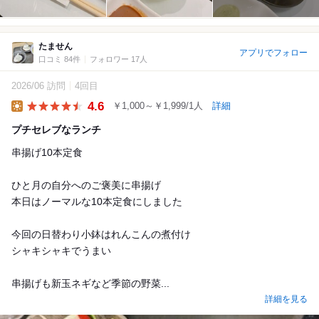
たません
アプリでフォロー
口コミ 84件
フォロワー 17人
2026/06 訪問
4回目
4.6
￥1,000～￥1,999/1人
詳細
Lunch
プチセレブなランチ
串揚げ10本定食
ひと月の自分へのご褒美に串揚げ
本日はノーマルな10本定食にしました
今回の日替わり小鉢はれんこんの煮付け
シャキシャキでうまい
串揚げも新玉ネギなど季節の野菜...
詳細を見る