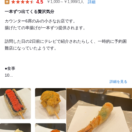
4.5
￥1,000～￥1,999/1人
詳細
Lunch
一本ずつ出てくる贅沢気分
カウンター6席のみの小さなお店です。
揚げたての串揚げが一本ずつ提供されます。
訪問した日の2日前にテレビで紹介されたらしく、一時的に予約困
難店になっていたようです。
●食事
10...
詳細を見る