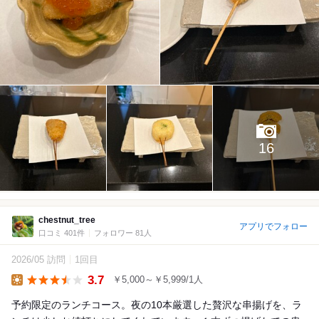
16
chestnut_tree
アプリでフォロー
口コミ 401件
フォロワー 81人
2026/05 訪問
1回目
3.7
￥5,000～￥5,999/1人
Lunch
予約限定のランチコース。夜の10本厳選した贅沢な串揚げを、ラ