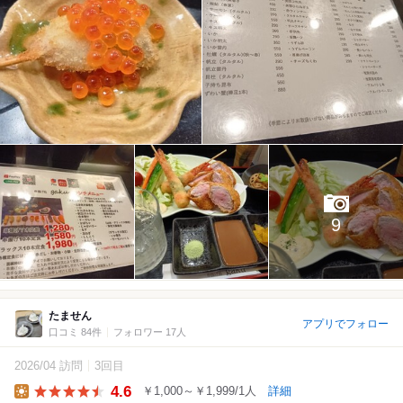
9
たません
アプリでフォロー
口コミ 84件
フォロワー 17人
2026/04 訪問
3回目
4.6
￥1,000～￥1,999/1人
詳細