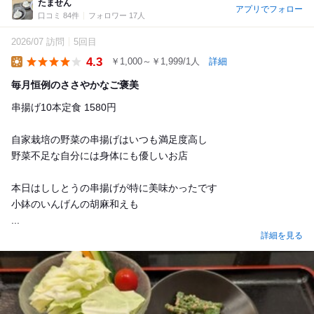
たません
アプリでフォロー
口コミ 84件
フォロワー 17人
2026/07 訪問
5回目
4.3
￥1,000～￥1,999/1人
詳細
Lunch
毎月恒例のささやかなご褒美
串揚げ10本定食 1580円
自家栽培の野菜の串揚げはいつも満足度高し
野菜不足な自分には身体にも優しいお店
本日はししとうの串揚げが特に美味かったです
小鉢のいんげんの胡麻和えも
...
詳細を見る