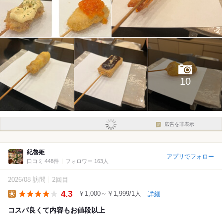
10
広告を非表示
紀魯姫
アプリでフォロー
口コミ 448件
フォロワー 163人
2026/08 訪問
2回目
4.3
￥1,000～￥1,999/1人
詳細
Lunch
コスパ良くて内容もお値段以上