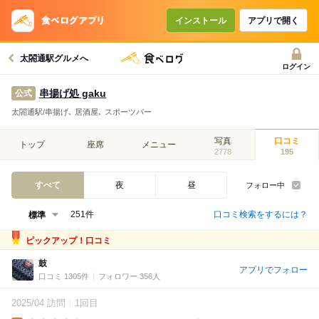
インストール
アプリで開く
太閤通駅グルメへ
ログイン
串揚げ処 gaku
公式
太閤通駅/串揚げ､ 居酒屋､ スポーツバー
写真
口コミ
トップ
座席
メニュー
2778
195
すべて
夜
昼
フォロー中
口コミ検索をするには？
251件
ピックアップ！口コミ
鼓
アプリでフォロー
口コミ 1305件
フォロワー 356人
2025/04 訪問
1回目