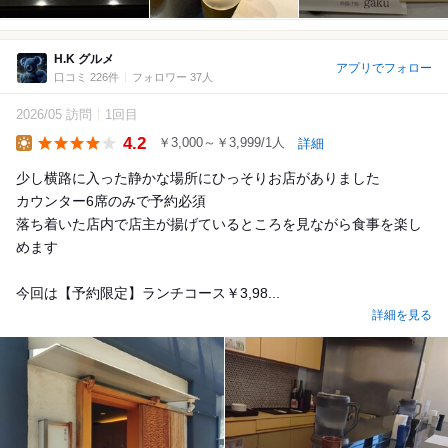
H.K グルメ
アプリでフォロー
口コミ 226件
フォロワー 37人
2026/05 訪問
1回目
4.2
￥3,000～￥3,999/1人
詳細
Lunch
少し横路に入った静かな場所にひっそりお店がありました
カウンター6席のみで予約必須
落ち着いた店内で店主が揚げているところを見ながら食事を楽し
めます
今回は【予約限定】ランチコース￥3,98...
詳細を見る