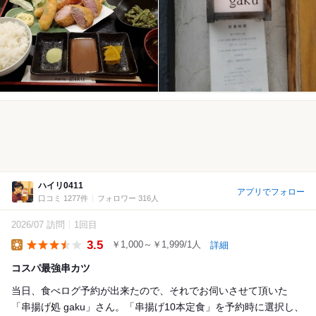
ハイリ0411
アプリでフォロー
口コミ 1277件
フォロワー 316人
2026/07 訪問
1回目
3.5
￥1,000～￥1,999/1人
詳細
Lunch
コスパ最強串カツ
当日、食べログ予約が出来たので、それでお伺いさせて頂いた
「串揚げ処 gaku」さん。「串揚げ10本定食」を予約時に選択し、