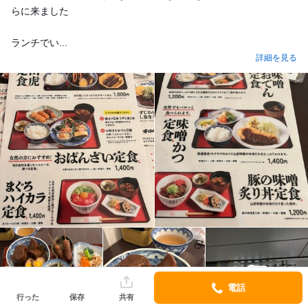
らに来ました
ランチでい...
詳細を見る
6
電話
行った
保存
共有