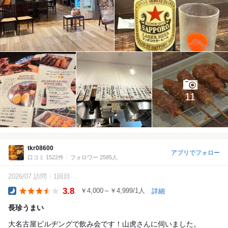
11
tkr08600
アプリでフォロー
口コミ 1522件
フォロワー 2585人
2026/07 訪問
1回目
3.8
￥4,000～￥4,999/1人
詳細
Dinner
長珍うまい
大名古屋ビルヂングで飲み会です！山虎さんに伺いました。