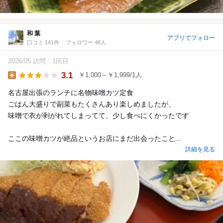
和 葉
アプリでフォロー
口コミ 141件
フォロワー 48人
2026/05 訪問
1回目
3.1
￥1,000～￥1,999/1人
Lunch
名古屋出張のランチに名物味噌カツ定食
ごはん大盛りで副菜もたくさんあり楽しめましたが、
味噌で衣が剥がれてしまってて、少し食べにくかったです
ここの味噌カツが絶品というお店にまだ出会ったこと...
詳細を見る