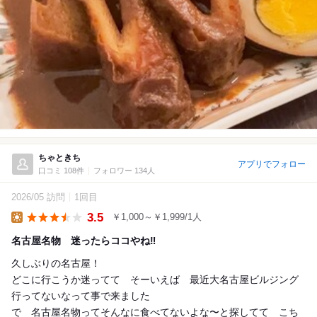
ちゃときち
アプリでフォロー
口コミ 108件
フォロワー 134人
2026/05 訪問
1回目
3.5
￥1,000～￥1,999/1人
Lunch
名古屋名物 迷ったらココやね‼️
久しぶりの名古屋！
どこに行こうか迷ってて そーいえば 最近大名古屋ビルジング
行ってないなって事で来ました
で 名古屋名物ってそんなに食べてないよな〜と探してて こち