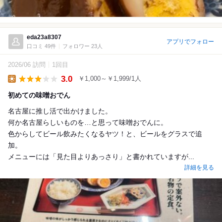
eda23a8307
アプリでフォロー
口コミ 49件
フォロワー 23人
2026/06 訪問
1回目
3.0
￥1,000～￥1,999/1人
Lunch
初めての味噌おでん
名古屋に推し活で出かけました。
何か名古屋らしいものを…と思って味噌おでんに。
色からしてビール飲みたくなるヤツ！と、ビールをグラスで追
加。
メニューには「見た目よりあっさり」と書かれていますが...
詳細を見る