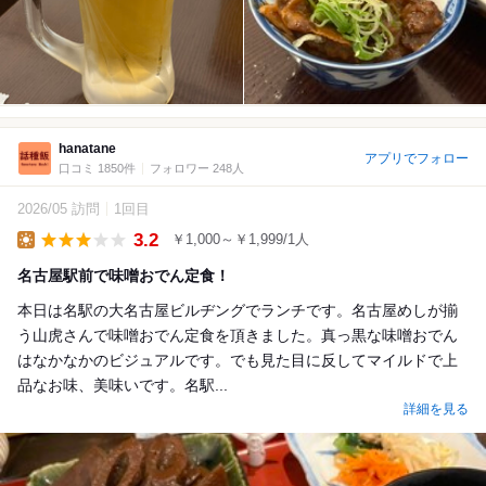
hanatane
アプリでフォロー
口コミ 1850件
フォロワー 248人
2026/05 訪問
1回目
3.2
￥1,000～￥1,999/1人
Lunch
名古屋駅前で味噌おでん定食！
本日は名駅の大名古屋ビルヂングでランチです。名古屋めしが揃
う山虎さんで味噌おでん定食を頂きました。真っ黒な味噌おでん
はなかなかのビジュアルです。でも見た目に反してマイルドで上
品なお味、美味いです。名駅...
詳細を見る