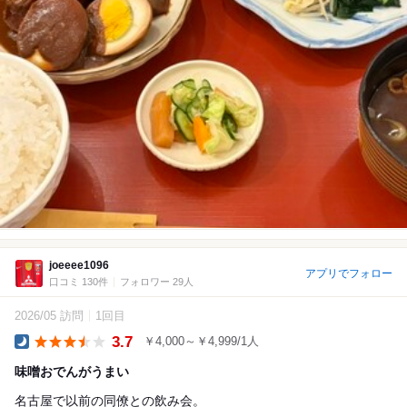
joeeee1096
アプリでフォロー
口コミ 130件
フォロワー 29人
2026/05 訪問
1回目
3.7
￥4,000～￥4,999/1人
Dinner
味噌おでんがうまい
名古屋で以前の同僚との飲み会。