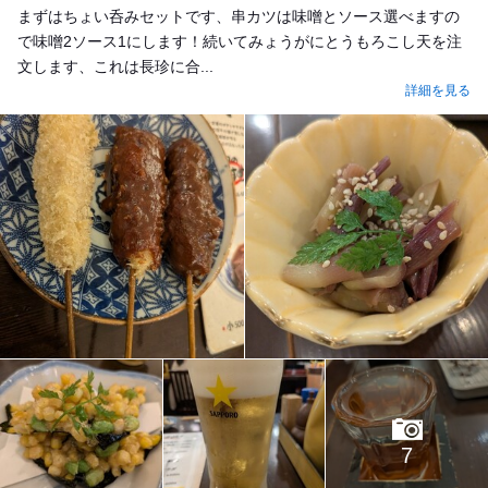
まずはちょい呑みセットです、串カツは味噌とソース選べますの
で味噌2ソース1にします！続いてみょうがにとうもろこし天を注
文します、これは長珍に合...
詳細を見る
7