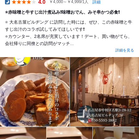
4.0
￥4,000～￥4,999/1人
詳細
Dinner
⭐️赤味噌と牛すじ出汁煮込み❗️味噌おでん、みそ串かつ必食❗️
⭐️ 大名古屋ビルヂング に訪問した時には、ぜひ、この赤味噌と牛
すじ出汁のコラボ試してみてほしいです❗️
⭐️カウンター、2名席が充実しています！デート、買い物がてら、
会社帰りに同僚との訪問がマッチ...
詳細を見る