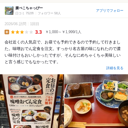
腹ぺこちゃっぴー
アプリでフォロー
口コミ 752件
フォロワー 58人
2026/06 訪問
1回目
3.3
￥1,000～￥1,999/1人
Lunch
会社近くの人気店で、お昼でも予約できるので予約して行きまし
た。味噌おでん定食を注文。すっかり名古屋の味になれたので濃
い味付けもおいしかったですが、そんなにめちゃくちゃ美味しい
と言う感じでもなかったです。
詳細を見る