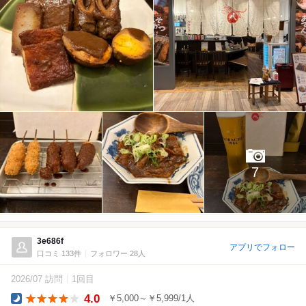
7
3e686f
アプリでフォロー
口コミ 133件
フォロワー 28人
2026/07 訪問
1回目
4.0
￥5,000～￥5,999/1人