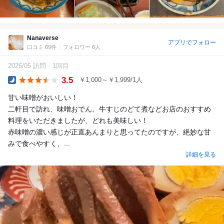
Nanaverse
アプリでフォロー
口コミ 69件
フォロワー 6人
2026/05 訪問
1回目
3.5
￥1,000～￥1,999/1人
Dinner
甘い味噌がおいしい！
二軒目で訪れ、味噌おでん、牛すじのどて煮などお店のおすすめ
料理をいただきましたが、どれも美味しい！
赤味噌の濃い感じが正直あんまりと思ってたのですが、絶妙な甘
みで食べやすく、...
詳細を見る