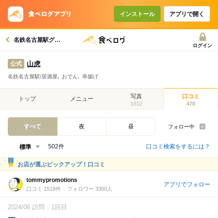
インストール
アプリで開く
名鉄名古屋駅グルメへ
ログイン
山虎
公式
名鉄名古屋駅/居酒屋､ おでん､ 串揚げ
写真
口コミ
トップ
メニュー
1812
478
すべて
夜
昼
フォロー中
口コミ検索をするには？
502件
お店が選ぶピックアップ！口コミ
tommypromotions
アプリでフォロー
口コミ 1518件
フォロワー 3350人
2024/06 訪問
1回目