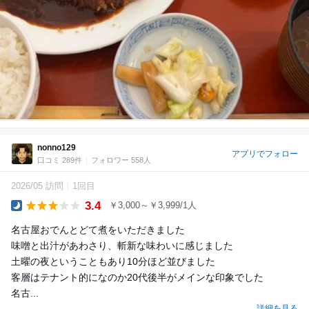
nonno129
アプリでフォロー
口コミ 289件
フォロワー 558人
2026/05 訪問
1回目
3.4
￥3,000～￥3,999/1人
Dinner
名古屋おでんとどて煮をいただきました
味噌と出汁があわさり、斬新な味わいに感じました
土曜の夜ということもあり10分ほど並びました
客層はテナント的になのか20代後半がメインな印象でした
名古...
詳細を見る