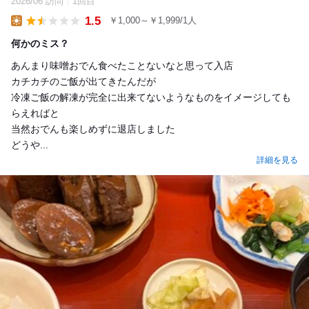
2026/06 訪問
1回目
1.5
￥1,000～￥1,999/1人
Lunch
何かのミス？
あんまり味噌おでん食べたことないなと思って入店
カチカチのご飯が出てきたんだが
冷凍ご飯の解凍が完全に出来てないようなものをイメージしても
らえればと
当然おでんも楽しめずに退店しました
どうや...
詳細を見る