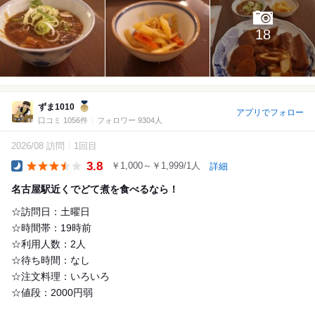
18
ずま1010
アプリでフォロー
口コミ 1056件
フォロワー 9304人
2026/08 訪問
1回目
3.8
￥1,000～￥1,999/1人
詳細
Dinner
名古屋駅近くでどて煮を食べるなら！
☆訪問日：土曜日
☆時間帯：19時前
☆利用人数：2人
☆待ち時間：なし
☆注文料理：いろいろ
☆値段：2000円弱