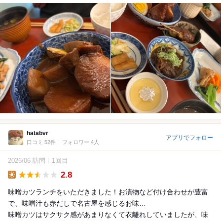
hatabvr
アプリでフォロー
口コミ 52件
フォロワー 4人
2026/06 訪問
1回目
2.8
Lunch
味噌カツランチをいただきました！お漬物など付け合わせが豊富
で、味噌汁も赤だしで名古屋を感じるお味…
味噌カツはサクサク感があまりなくて衣離れしていましたが、味