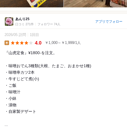
あんり25
アプリでフォロー
口コミ 271件
フォロワー 74人
2026/05 訪問
1回目
4.0
￥1,000～￥1,999/1人
Lunch
『山虎定食』¥1800-を注文。
・味噌おでん3種類(大根、たまご、おまかせ1種)
・味噌串カツ2本
・牛すじどて煮(小)
・ご飯
・味噌汁
・小鉢
・漬物
・自家製デザート
...