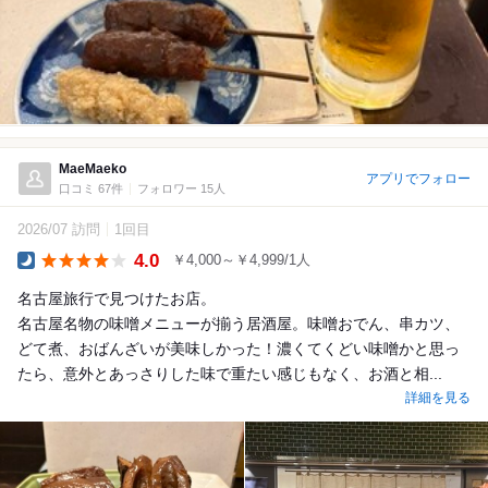
MaeMaeko
アプリでフォロー
口コミ 67件
フォロワー 15人
2026/07 訪問
1回目
4.0
￥4,000～￥4,999/1人
Dinner
名古屋旅行で見つけたお店。
名古屋名物の味噌メニューが揃う居酒屋。味噌おでん、串カツ、
どて煮、おばんざいが美味しかった！濃くてくどい味噌かと思っ
たら、意外とあっさりした味で重たい感じもなく、お酒と相...
詳細を見る