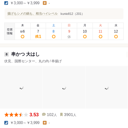
￥3,000～￥3,999
-
揚げもシメの鍋も、相当ハイレベル
kunio812（201）
木
金
土
日
月
火
水
空席
6
7
8
9
10
11
12
8
/
情報
1
残
串かつ 大はし
8
伏見、国際センター、丸の内 / 串揚げ
3.53
102
3901
人
人
￥3,000～￥3,999
-