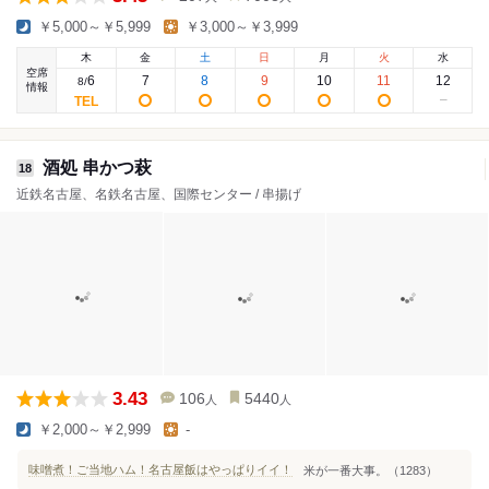
￥5,000～￥5,999
￥3,000～￥3,999
木
金
土
日
月
火
水
空席
6
7
8
9
10
11
12
8
/
情報
酒処 串かつ萩
18
近鉄名古屋、名鉄名古屋、国際センター / 串揚げ
3.43
106
5440
人
人
￥2,000～￥2,999
-
味噌煮！ご当地ハム！名古屋飯はやっぱりイイ！
米が一番大事。（1283）