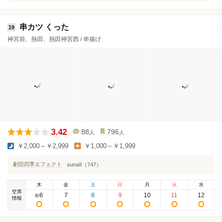
串カツ くった
19
神宮前、熱田、熱田神宮西 / 串揚げ
3.42
88
796
人
人
￥2,000～￥2,999
￥1,000～￥1,999
劇団四季エフェクト
suna8（747）
木
金
土
日
月
火
水
空席
6
7
8
9
10
11
12
8
/
情報