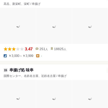
高岳、新栄町、栄町 / 串揚げ
3.47
251
18825
人
人
￥3,000～￥3,999
-
串揚げ処 味串
15
国際センター、名鉄名古屋、近鉄名古屋 / 串揚げ