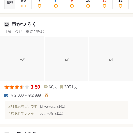
6
7
8
9
10
11
12
8
/
情報
串かつ ろく
10
千種、今池、車道 / 串揚げ
3.50
60
3051
人
人
￥2,000～￥2,999
-
お料理美味しいです
ishyamura（101）
予約取れてラッキー
ねこちる（111）