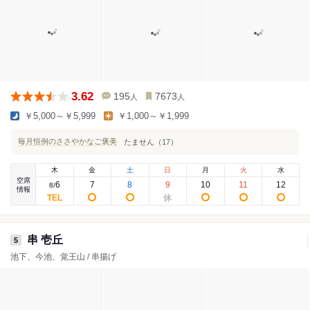
3.62
195
7673
人
人
￥5,000～￥5,999
￥1,000～￥1,999
毎月恒例のささやかなご褒美
たません（17）
木
金
土
日
月
火
水
空席
6
7
8
9
10
11
12
8
/
情報
串 壱丘
5
池下、今池、覚王山 / 串揚げ