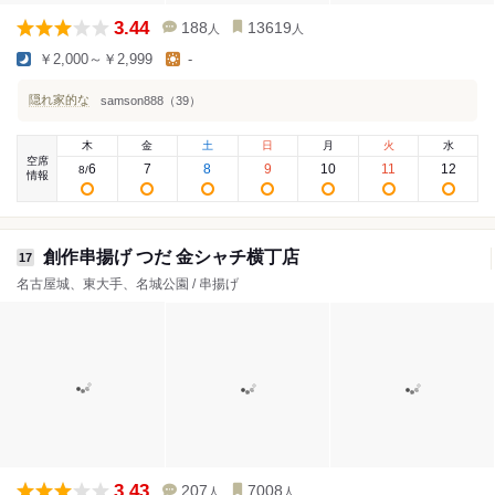
3.44
188
13619
人
人
￥2,000～￥2,999
-
隠れ家的な
samson888（39）
木
金
土
日
月
火
水
空席
6
7
8
9
10
11
12
8
/
情報
創作串揚げ つだ 金シャチ横丁店
17
名古屋城、東大手、名城公園 / 串揚げ
3.43
207
7008
人
人