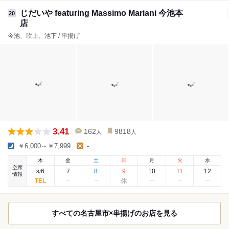
じだいや featuring Massimo Mariani 今池本
20
店
今池、吹上、池下 / 串揚げ
3.41
162
9818
人
人
￥6,000～￥7,999
-
木
金
土
日
月
火
水
空席
6
7
8
9
10
11
12
8
/
情報
すべての名古屋市×串揚げのお店を見る