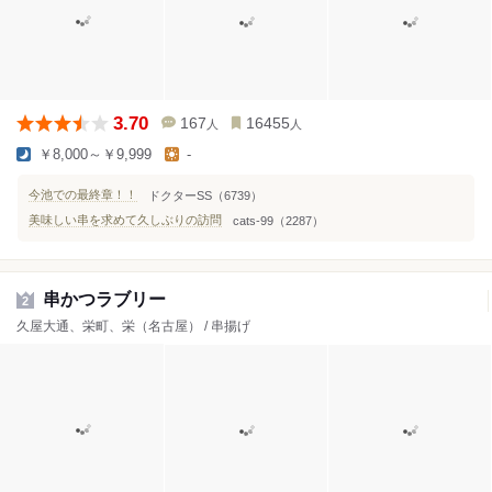
3.70
167
16455
人
人
￥8,000～￥9,999
-
今池での最終章！！
ドクターSS（6739）
美味しい串を求めて久しぶりの訪問
cats-99（2287）
串かつラブリー
2
久屋大通、栄町、栄（名古屋） / 串揚げ