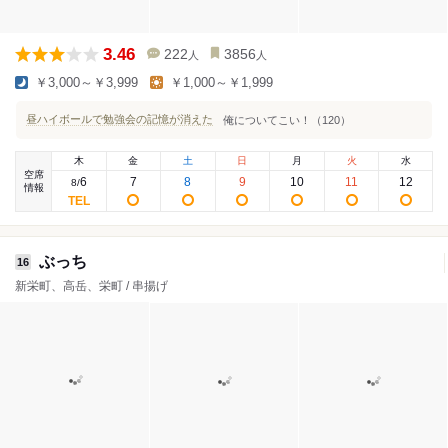
3.46
222
3856
人
人
￥3,000～￥3,999
￥1,000～￥1,999
昼ハイボールで勉強会の記憶が消えた
俺についてこい！（120）
木
金
土
日
月
火
水
空席
6
7
8
9
10
11
12
8
/
情報
ぶっち
16
新栄町、高岳、栄町 / 串揚げ