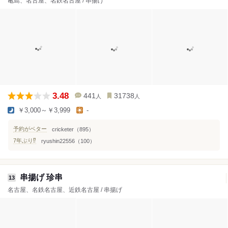
亀島、名古屋、名鉄名古屋 / 串揚げ
3.48
441
31738
人
人
￥3,000～￥3,999
-
予約がベター
cricketer（895）
7年ぶり⁉️
ryushin22556（100）
串揚げ 珍串
13
名古屋、名鉄名古屋、近鉄名古屋 / 串揚げ