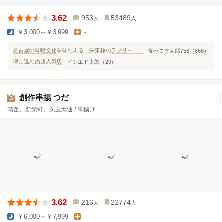
3.62
953
53489
人
人
￥3,000～￥3,999
-
名古屋の味噌文化を味わえる、栄東桜のラブリー串カツ
食べログ太郎758（668）
噂に違わぬ超人気店
ビシエド太郎（29）
創作串揚 つだ
3
高岳、新栄町、久屋大通 / 串揚げ
3.62
216
22774
人
人
￥6,000～￥7,999
-