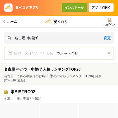
インストール
アプリで開く
ホーム
ログイン
変更
名古屋 串揚げ
日時
時間
人数
でネット予約
名古屋 串かつ・串揚げ 人気ランキングTOP20
名古屋市にある串揚げのお店
99件
の中からランキングTOP20を発表！
(2026/8/6更新)
串BISTRO92
1
今池、千種、車道 / 串揚げ