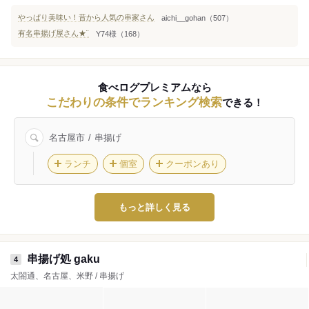
やっぱり美味い！昔から人気の串家さん
aichi__gohan（507）
有名串揚げ屋さん★¨̮
Y74様（168）
食べログプレミアムなら
こだわりの条件でランキング検索
できる！
名古屋市
串揚げ
ランチ
個室
クーポンあり
もっと詳しく見る
串揚げ処 gaku
4
太閤通、名古屋、米野 / 串揚げ