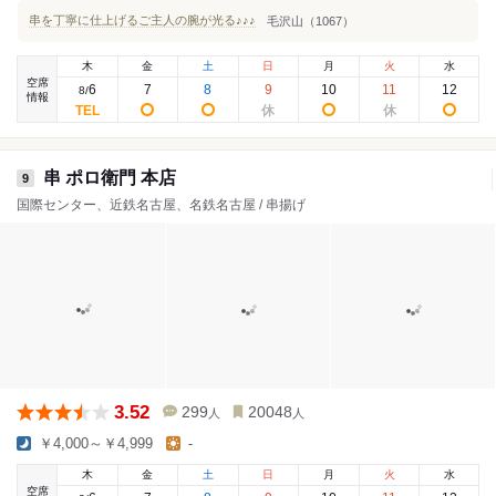
串を丁寧に仕上げるご主人の腕が光る♪♪♪
毛沢山（1067）
木
金
土
日
月
火
水
空席
6
7
8
9
10
11
12
8
/
情報
串 ポロ衛門 本店
9
国際センター、近鉄名古屋、名鉄名古屋 / 串揚げ
3.52
299
20048
人
人
￥4,000～￥4,999
-
木
金
土
日
月
火
水
空席