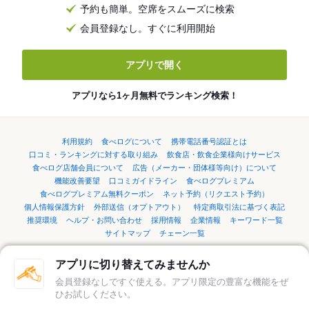
予約も簡単。空席をスムーズに検索
会員登録なし。すぐに利用開始
アプリで開く
アプリなら1ヶ月無料でランキング検索！
利用規約
食べログについて
携帯電話番号認証とは
口コミ・ランキングに対する取り組み
飲食店・飲食企業様向けサービス
食べログ店舗会員について
広告（メーカー・団体様等向け）について
機能改善要望
口コミガイドライン
食べログプレミアム
食べログプレミアム無料クーポン
ネット予約（リクエスト予約）
個人情報保護方針
外部送信（オプトアウト）
特定商取引法に基づく表記
推奨環境
ヘルプ・お問い合わせ
採用情報
企業情報
キーワード一覧
サイトマップ
チェーン一覧
アプリに切り替えてみませんか
言語：
English
简体中文
繁體中文
한국어
日本語
会員登録なしですぐ使える。アプリ限定の豊富な機能をぜ
ひお試しください。
©Kakaku.com, Inc.