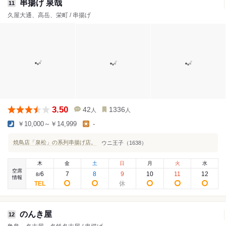
串揚げ 泉哉
11
久屋大通、高岳、栄町 / 串揚げ
3.50
42
1336
人
人
￥10,000～￥14,999
-
焼鳥店「泉松」の系列串揚げ店。
ウニ王子（1638）
木
金
土
日
月
火
水
空席
6
7
8
9
10
11
12
8
/
情報
のんき屋
12