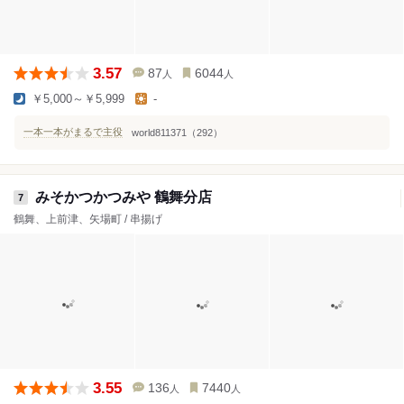
3.57
87
6044
人
人
￥5,000～￥5,999
-
一本一本がまるで主役
world811371（292）
みそかつかつみや 鶴舞分店
7
鶴舞、上前津、矢場町 / 串揚げ
3.55
136
7440
人
人