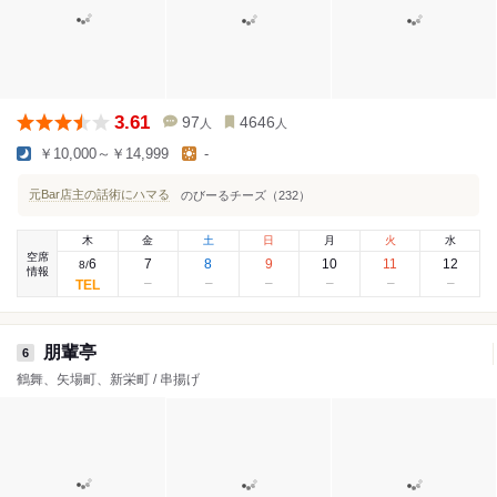
3.61
97
4646
人
人
￥10,000～￥14,999
-
元Bar店主の話術にハマる
のびーるチーズ（232）
木
金
土
日
月
火
水
空席
6
7
8
9
10
11
12
8
/
情報
朋輩亭
6
鶴舞、矢場町、新栄町 / 串揚げ