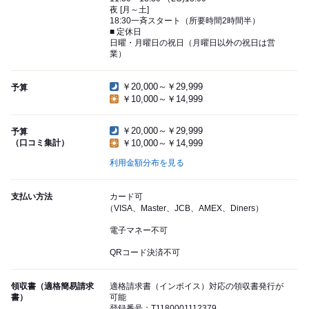
夜 [月～土]
18:30一斉スタート（所要時間2時間半）
■ 定休日
日曜・月曜日の祝日（月曜日以外の祝日は営
業）
￥20,000～￥29,999
予算
￥10,000～￥14,999
￥20,000～￥29,999
予算
（口コミ集計）
￥10,000～￥14,999
利用金額分布を見る
支払い方法
カード可
（VISA、Master、JCB、AMEX、Diners）
電子マネー不可
QRコード決済不可
領収書（適格簡易請求
適格請求書（インボイス）対応の領収書発行が
書）
可能
登録番号：T1180001112379