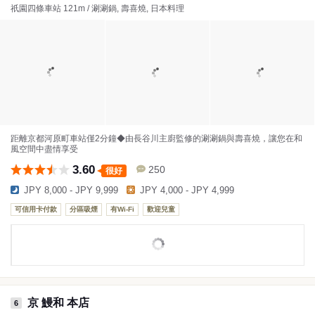
祇園四條車站 121m / 涮涮鍋, 壽喜燒, 日本料理
距離京都河原町車站僅2分鐘◆由長谷川主廚監修的涮涮鍋與壽喜燒，讓您在和
風空間中盡情享受
3.60
250
很好
JPY 8,000 - JPY 9,999
JPY 4,000 - JPY 4,999
可信用卡付款
分區吸煙
有Wi-Fi
歡迎兒童
京 鰻和 本店
6