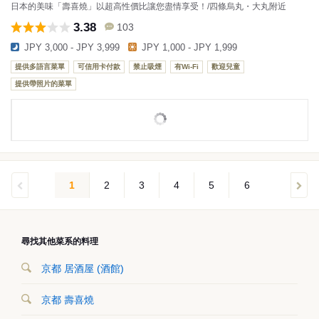
日本的美味「壽喜燒」以超高性價比讓您盡情享受！/四條烏丸・大丸附近
3.38
103
JPY 3,000 - JPY 3,999
JPY 1,000 - JPY 1,999
提供多語言菜單
可信用卡付款
禁止吸煙
有Wi-Fi
歡迎兒童
提供帶照片的菜單
1
2
3
4
5
6
尋找其他菜系的料理
京都 居酒屋 (酒館)
京都 壽喜燒