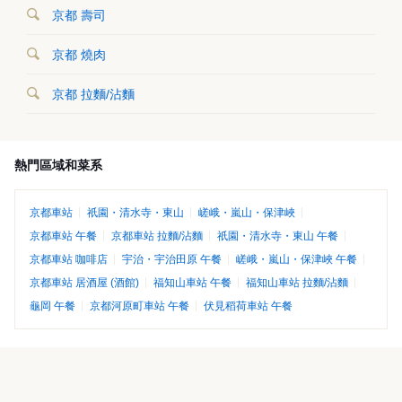
京都 壽司
京都 燒肉
京都 拉麵/沾麵
熱門區域和菜系
京都車站
祇園・清水寺・東山
嵯峨・嵐山・保津峽
京都車站 午餐
京都車站 拉麵/沾麵
祇園・清水寺・東山 午餐
京都車站 咖啡店
宇治・宇治田原 午餐
嵯峨・嵐山・保津峽 午餐
京都車站 居酒屋 (酒館)
福知山車站 午餐
福知山車站 拉麵/沾麵
龜岡 午餐
京都河原町車站 午餐
伏見稻荷車站 午餐