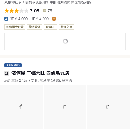
八坂神社前！盡情享受黑毛和牛的涮涮鍋與壽喜燒吃到飽
3.08
75
JPY 4,000 - JPY 4,999
-
可信用卡付款
禁止吸煙
有Wi-Fi
歡迎兒童
清酒屋 三德六味 四條烏丸店
19
烏丸車站 271m / 立飲, 居酒屋 (酒館), 關東煮