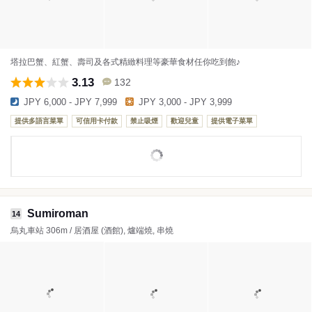
塔拉巴蟹、紅蟹、壽司及各式精緻料理等豪華食材任你吃到飽♪
3.13
132
JPY 6,000 - JPY 7,999
JPY 3,000 - JPY 3,999
提供多語言菜單
可信用卡付款
禁止吸煙
歡迎兒童
提供電子菜單
Sumiroman
14
烏丸車站 306m / 居酒屋 (酒館), 爐端燒, 串燒