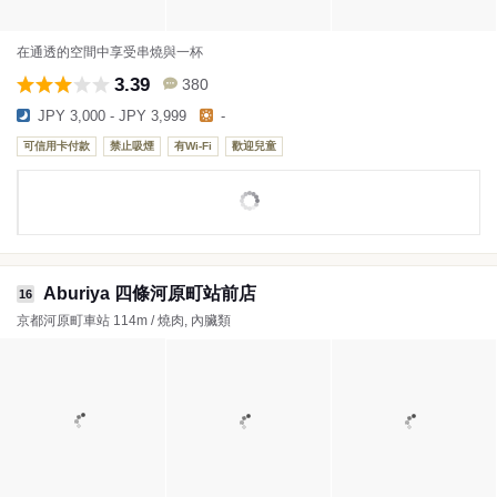
在通透的空間中享受串燒與一杯
3.39
380
JPY 3,000 - JPY 3,999
-
可信用卡付款
禁止吸煙
有Wi-Fi
歡迎兒童
Aburiya 四條河原町站前店
16
京都河原町車站 114m / 燒肉, 內臟類