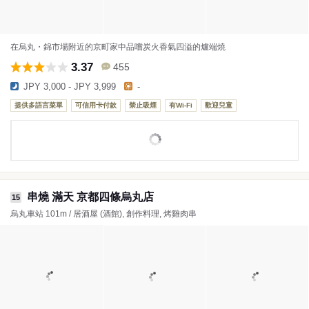
在烏丸・錦市場附近的京町家中品嚐炭火香氣四溢的爐端燒
3.37
455
JPY 3,000 - JPY 3,999
-
提供多語言菜單
可信用卡付款
禁止吸煙
有Wi-Fi
歡迎兒童
串燒 滿天 京都四條烏丸店
15
烏丸車站 101m / 居酒屋 (酒館), 創作料理, 烤雞肉串