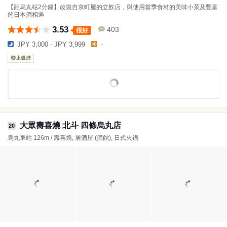
【距烏丸站2分鐘】改裝自京町屋的立飲店，與使用當季食材的美味小菜及豐富
的日本酒相遇
3.53
403
很好
JPY 3,000 - JPY 3,999
-
禁止吸煙
大眾壽喜燒 北斗 四條烏丸店
20
烏丸車站 126m / 壽喜燒, 居酒屋 (酒館), 日式火鍋