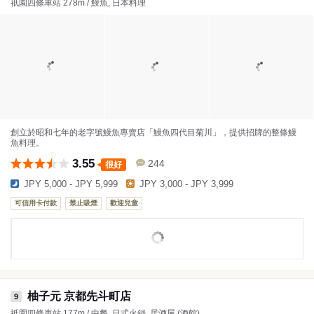
祇園四條車站 278m / 鰻魚, 日本料理
創立於昭和七年的老字號鰻魚專賣店「鰻魚四代目菊川」，提供招牌的整條鰻
魚料理。
3.55
244
很好
JPY 5,000 - JPY 5,999
JPY 3,000 - JPY 3,999
可信用卡付款
禁止吸煙
歡迎兒童
柚子元 京都先斗町店
9
祇園四條車站 177m / 中餐, 日式火鍋, 居酒屋 (酒館)