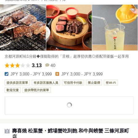
京都河原町站1分鐘◆僅能取得的「舌根」超厚切供應◎搭配羽釜飯一起享用
3.13
40
JPY 3,000 - JPY 3,999
JPY 3,000 - JPY 3,999
提供多語言菜單
有多語言服務人員
可信用卡付款
禁止吸煙
有Wi-Fi
歡迎兒童
提供帶照片的菜單
壽喜燒 松葉蟹・鱈場蟹吃到飽 和牛與螃蟹 三條河原町
2
店