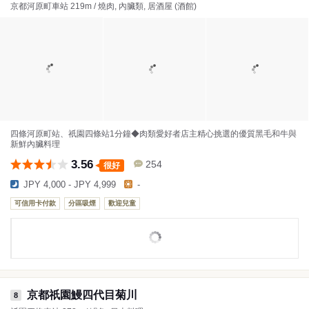
京都河原町車站 219m / 燒肉, 內臟類, 居酒屋 (酒館)
四條河原町站、祇園四條站1分鐘◆肉類愛好者店主精心挑選的優質黑毛和牛與
新鮮內臟料理
3.56
254
很好
JPY 4,000 - JPY 4,999
-
可信用卡付款
分區吸煙
歡迎兒童
京都祇園鰻四代目菊川
8