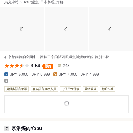
烏丸車站 314m / 鰻魚, 日本料理, 海鮮
在京都獨特的空間中，體驗正宗的關西風鰻魚與鰻魚飯的“特別一餐”
3.54
243
很好
JPY 5,000 - JPY 5,999
JPY 4,000 - JPY 4,999
-
提供多語言菜單
有多語言服務人員
可信用卡付款
禁止吸煙
歡迎兒童
京洛燒肉Yabu
7