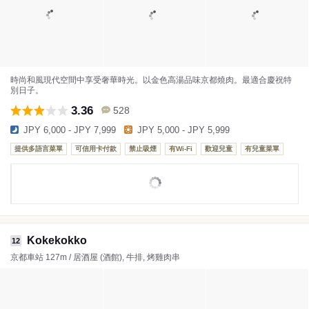
時尚和風現代空間中享受奢華時光。以金色高湯品味京都燒肉。最適合慶祝特
別日子。
3.36
528
JPY 6,000 - JPY 7,999
JPY 5,000 - JPY 5,999
提供多語言菜單
可信用卡付款
禁止吸煙
有Wi-Fi
歡迎兒童
有兒童菜單
Kokekokko
12
京都車站 127m / 居酒屋 (酒館), 牛排, 烤雞肉串