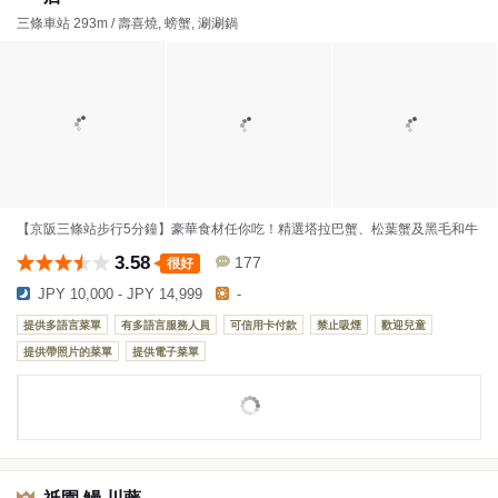
三條車站 293m / 壽喜燒, 螃蟹, 涮涮鍋
【京阪三條站步行5分鐘】豪華食材任你吃！精選塔拉巴蟹、松葉蟹及黑毛和牛
3.58
177
很好
JPY 10,000 - JPY 14,999
-
提供多語言菜單
有多語言服務人員
可信用卡付款
禁止吸煙
歡迎兒童
提供帶照片的菜單
提供電子菜單