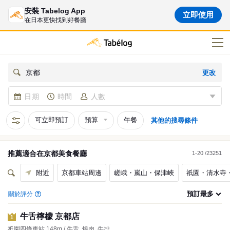
安裝 Tabelog App
立即使用
在日本更快找到好餐廳
更改
京都
日期
時間
人數
可立即預訂
預算
午餐
其他的搜尋條件
推薦適合在
京都
美食餐廳
1-20 /23251
附近
京都車站周邊
嵯峨・嵐山・保津峽
祇園・清水寺
預訂最多
關於評分
牛舌檸檬 京都店
1
祇園四條車站 148m / 牛舌, 燒肉, 牛排