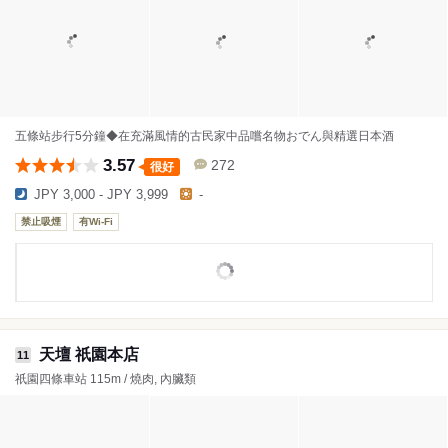
五條站步行5分鐘◆在充滿風情的古民家中品嚐名物おでん與精選日本酒
3.57
272
很好
JPY 3,000 - JPY 3,999
-
禁止吸煙
有Wi-Fi
天壇 祇園本店
11
祇園四條車站 115m / 燒肉, 內臟類