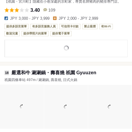
【祇園・宮川町】隱藏在小巷深處的京町家，專賣名牌豬肉的豬排專門店。
3.40
109
JPY 3,000 - JPY 3,999
JPY 2,000 - JPY 2,999
提供多語言菜單
有多語言服務人員
可信用卡付款
禁止吸煙
有Wi-Fi
歡迎兒童
提供帶照片的菜單
提供電子菜單
嚴選和牛 涮涮鍋・壽喜燒 祇園 Gyuuzen
18
祇園四條車站 497m / 涮涮鍋, 壽喜燒, 日式火鍋