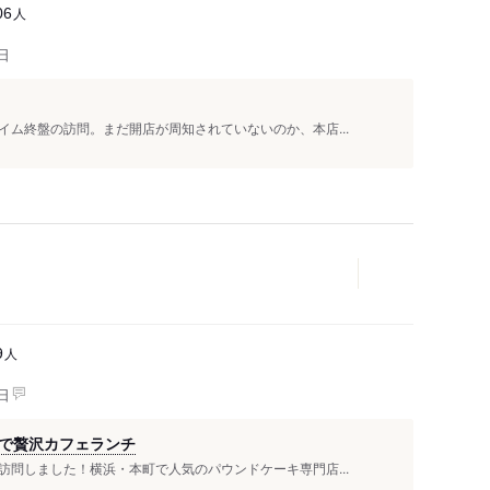
人
06
日
ム終盤の訪問。まだ開店が周知されていないのか、本店...
人
9
日
で贅沢カフェランチ
問しました！横浜・本町で人気のパウンドケーキ専門店...