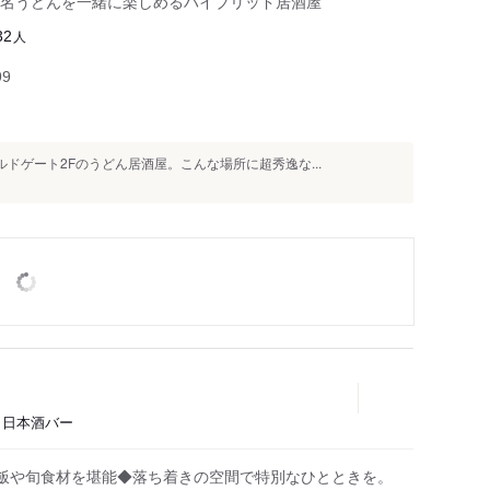
名うどんを一緒に楽しめるハイブリッド居酒屋
人
32
99
ドゲート2Fのうどん居酒屋。こんな場所に超秀逸な...
理、日本酒バー
飯や旬食材を堪能◆落ち着きの空間で特別なひとときを。