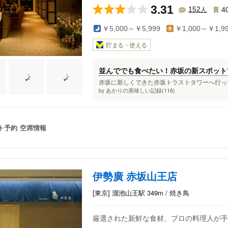
3.31
人
152
4
￥5,000～￥5,999
￥1,000～￥1,9
貯まる・使える
並んででも食べたい！赤坂の新スポット
赤坂に新しくできた赤坂トラストタワーへ行って
あかりの美味しい記録(116)
by
ト予約
空席情報
伊勢廣 赤坂山王店
[東京] 溜池山王駅 349m / 焼き鳥
厳選された新鮮な食材、プロの料理人が手