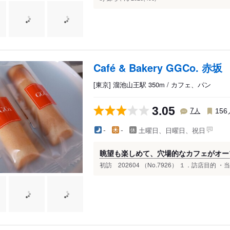
Café & Bakery GGCo. 赤坂
[東京] 溜池山王駅 350m / カフェ、パン
3.05
人
7
156
土曜日、日曜日、祝日
-
-
眺望も楽しめて、穴場的なカフェがオープン
初訪 202604 （No.7926） １．訪店目的