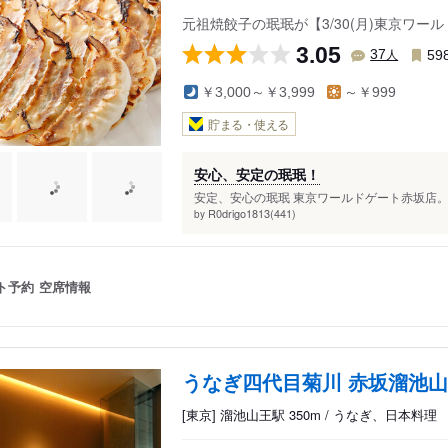
元祖焼餃子の珉珉が【3/30(月)東京ワ
3.05
人
37
59
￥3,000～￥3,999
～￥999
貯まる・使える
安心、安定の珉珉！
安定、安心の珉珉 東京ワールドゲート赤坂店。
R0drigo1813(441)
by
ト予約
空席情報
うなぎ四代目菊川 赤坂溜池
[東京] 溜池山王駅 350m / うなぎ、日本料理