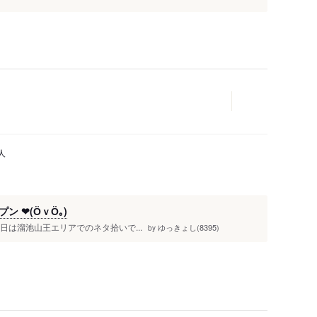
人
 ❤(ӦｖӦ｡)
 ・当日は溜池山王エリアでのネタ拾いで...
ゆっきょし(8395)
by