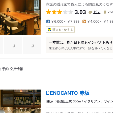
赤坂の隠れ家で職人による関西風のうなぎ
3.03
人
19
76
￥6,000～￥7,999
￥4,000～￥4,9
貯まる・使える
一本重は、見た目も味もインパクトあり
東京都心のど真ん中に来て、鰻を食べたくなる。
ト予約
空席情報
L’ENOCANTO 赤坂
[東京] 溜池山王駅 350m / イタリアン、ワ