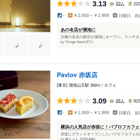
3.13
人
33
22
日曜日、祝
-
￥2,000～￥2,999
あの名店が溜池に
京橋の名店の新店が溜池にオープン。ランチタイ
Throgs Neck(571)
by
Pavlov 赤坂店
[東京] 溜池山王駅 362m / カフェ
3.09
人
26
92
日曜日、祝
-
￥1,000～￥1,999
横浜の人気店が赤坂に！パブロフカフェ
赤坂にグランドオープンしたパブロフカフェを訪
嫁ちゃん 2026(496)
by