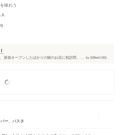
を味わう
人
1
99
！
 新規オープンしたばかりの鰻のお店に初訪問。 ...
339ed1(93)
by
インバー、パスタ