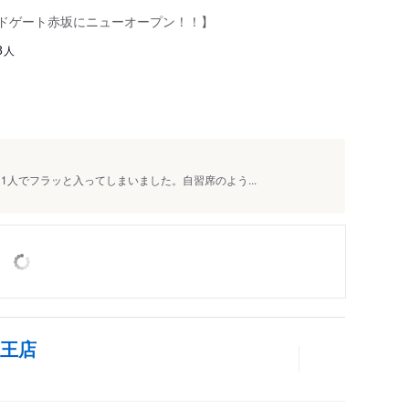
ールドゲート赤坂にニューオープン！！】
人
8
1人でフラッと入ってしまいました。自習席のよう...
山王店