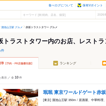
食べログについて
保有Vポイント
溜池山王駅 グルメ
赤坂トラストタワー グルメ
坂トラストタワー内のお店、レストラ
条件
標準
ランキング
【予約・PR店舗優先順】
を表示
／
全
10
件
珉珉 東京ワールドゲート赤
[東京] 溜池山王駅 350m / 居酒屋、中華料