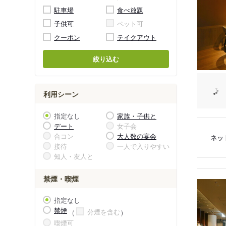
駐車場
食べ放題
子供可
ペット可
クーポン
テイクアウト
絞り込む
利用シーン
指定なし
家族・子供と
デート
女子会
合コン
大人数の宴会
ネッ
接待
一人で入りやすい
知人・友人と
禁煙・喫煙
指定なし
禁煙
分煙を含む
喫煙可