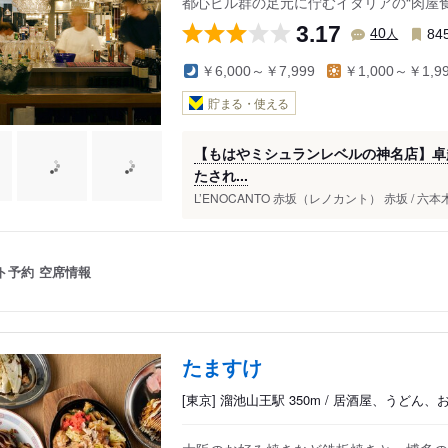
都心ビル群の足元に佇むイタリアの“肉屋
3.17
人
40
84
￥6,000～￥7,999
￥1,000～￥1,9
貯まる・使える
【もはやミシュランレベルの神名店】卓
たされ...
L’ENOCANTO 赤坂（レノカント） 赤坂 / 六本
ト予約
空席情報
たますけ
[東京] 溜池山王駅 350m / 居酒屋、うどん