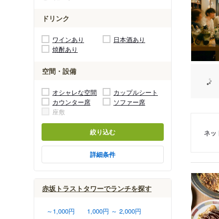
ドリンク
ワインあり
日本酒あり
焼酎あり
空間・設備
オシャレな空間
カップルシート
カウンター席
ソファー席
座敷
絞り込む
ネッ
詳細条件
赤坂トラストタワーでランチを探す
～1,000円
1,000円 ～ 2,000円