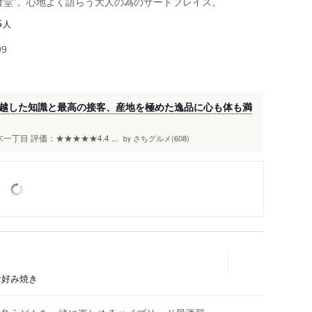
食堂”。心地よく語らう大人の為のサードプレイス。
人
5
99
越した知識と最高の接客、産地を極めた逸品に心も体も満
木一丁目 評価：★★★★★4.4 ...
さちグルメ(608)
by
、お好み焼き