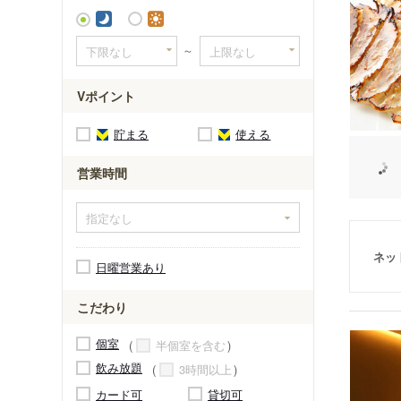
～
Vポイント
貯まる
使える
営業時間
ネッ
日曜営業あり
こだわり
個室
半個室を含む
飲み放題
3時間以上
カード可
貸切可