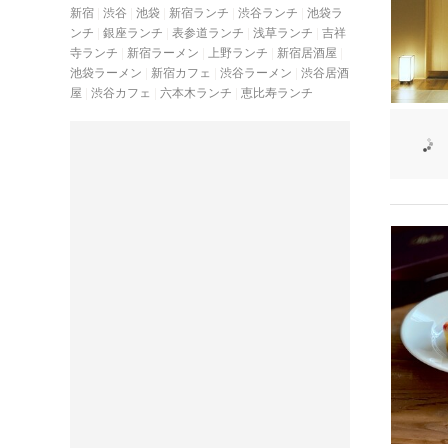
新宿
渋谷
池袋
新宿ランチ
渋谷ランチ
池袋ラ
ンチ
銀座ランチ
表参道ランチ
浅草ランチ
吉祥
寺ランチ
新宿ラーメン
上野ランチ
新宿居酒屋
池袋ラーメン
新宿カフェ
渋谷ラーメン
渋谷居酒
屋
渋谷カフェ
六本木ランチ
恵比寿ランチ