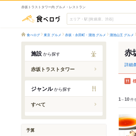
赤坂トラストタワー内 グルメ・レストラン
食べログ
食べログ
東京 グルメ
赤坂・永田町・溜池 グルメ
溜池山王 グルメ
赤
施設
から探す
詳細
赤坂トラストタワー
ジャンル
から探す
1
～
10
件
すべて
予算