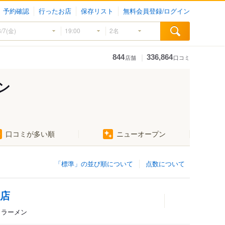
予約確認
行ったお店
保存リスト
無料会員登録/ログイン
｜
844
336,864
店舗
口コミ
ン
口コミが多い順
ニューオープン
「標準」の並び順について
点数について
坂店
理、ラーメン