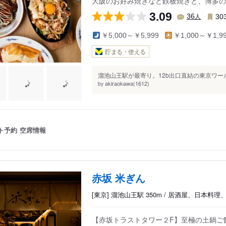
大阪のお好み焼きなど鉄板焼きと、博多の
3.09
人
36
30
￥5,000～￥5,999
￥1,000～￥1,9
貯まる・使える
溜池山王駅が最寄り。12b出口直結の東京ワール
akiraokawa(1612)
by
ト予約
空席情報
赤坂 米ぎん
[東京] 溜池山王駅 350m / 居酒屋、日本料
【赤坂トラストタワー２F】至極の土鍋ご