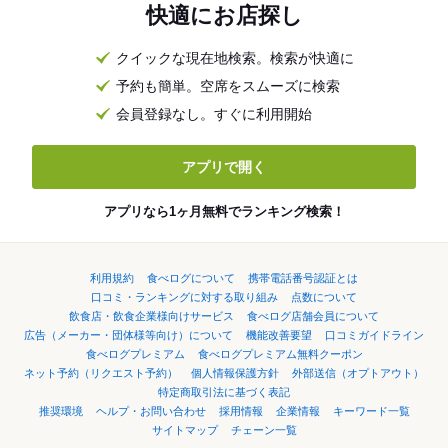
快適にお店探し
クイックな現在地検索。検索が快適に
予約も簡単。空席をスムーズに検索
会員登録なし。すぐに利用開始
アプリで開く
アプリなら1ヶ月無料でランキング検索！
利用規約
食べログについて
携帯電話番号認証とは
口コミ・ランキングに対する取り組み
点数について
飲食店・飲食企業様向けサービス
食べログ店舗会員について
広告（メーカー・団体様等向け）について
機能改善要望
口コミガイドライン
食べログプレミアム
食べログプレミアム無料クーポン
ネット予約（リクエスト予約）
個人情報保護方針
外部送信（オプトアウト）
特定商取引法に基づく表記
推奨環境
ヘルプ・お問い合わせ
採用情報
企業情報
キーワード一覧
サイトマップ
チェーン一覧