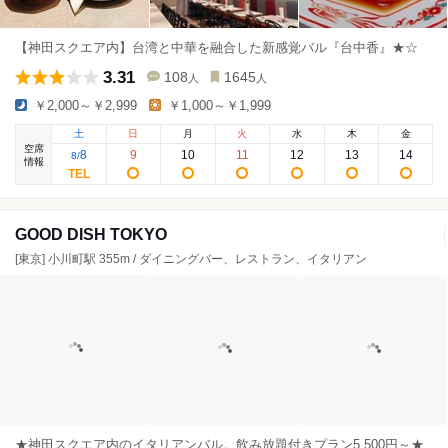
【神田スクエア内】台湾と中華を融合した新感覚バル『台中香』★☆
3.31
108
1645
人
人
￥2,000～￥2,999
￥1,000～￥1,999
土
日
月
火
水
木
金
空席
8
9
10
11
12
13
14
8
/
情報
GOOD DISH TOKYO
[東京] 小川町駅 355m / ダイニングバー、レストラン、イタリアン
★神田スクエア内のイタリアンバル。飲み放題付きプラン5,500円～★