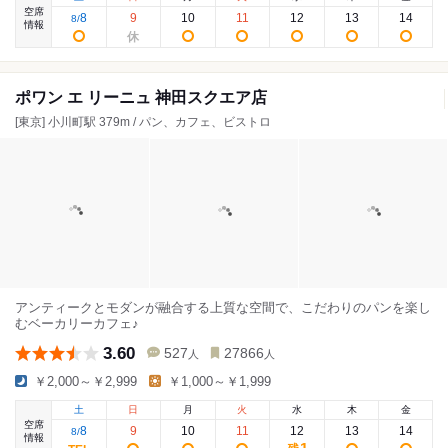
空席
8
9
10
11
12
13
14
8
/
情報
ポワン エ リーニュ 神田スクエア店
[東京] 小川町駅 379m / パン、カフェ、ビストロ
アンティークとモダンが融合する上質な空間で、こだわりのパンを楽し
むベーカリーカフェ♪
3.60
527
27866
人
人
￥2,000～￥2,999
￥1,000～￥1,999
土
日
月
火
水
木
金
空席
8
9
10
11
12
13
14
8
/
情報