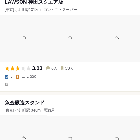
LAWSON 神田スクエア店
[東京] 小川町駅 318m / コンビニ・スーパー
3.03
6
33
人
人
-
～￥999
-
魚金醸造スタンド
[東京] 小川町駅 346m / 居酒屋