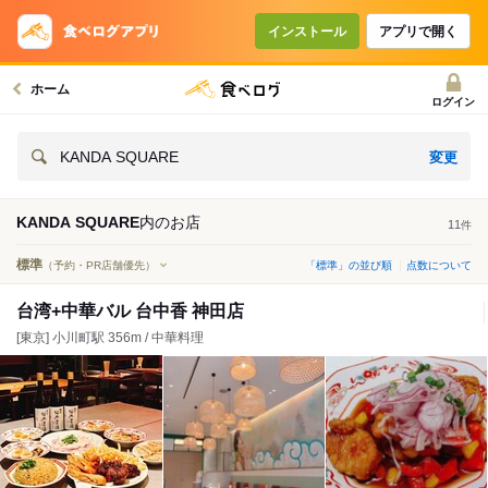
インストール
アプリで開く
ホーム
ログイン
変更
KANDA SQUARE
KANDA SQUARE
内の
お店
11
件
標準
（予約・PR店舗優先）
「標準」の並び順
点数について
台湾+中華バル 台中香 神田店
[東京] 小川町駅 356m / 中華料理