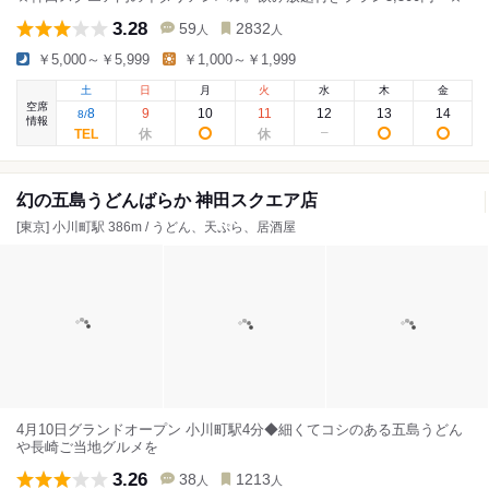
3.28
59
2832
人
人
￥5,000～￥5,999
￥1,000～￥1,999
土
日
月
火
水
木
金
空席
8
9
10
11
12
13
14
8
/
情報
幻の五島うどんばらか 神田スクエア店
[東京] 小川町駅 386m / うどん、天ぷら、居酒屋
4月10日グランドオープン 小川町駅4分◆細くてコシのある五島うどん
や長崎ご当地グルメを
3.26
38
1213
人
人