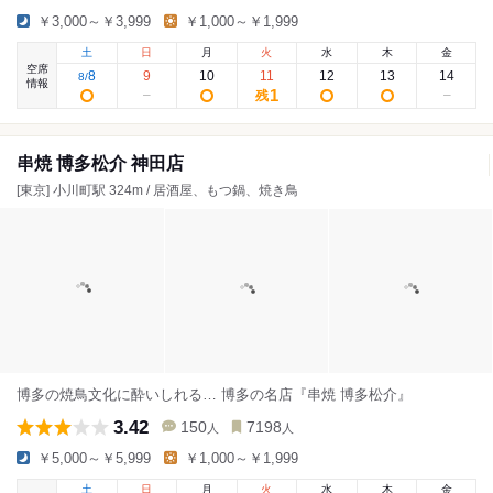
￥3,000～￥3,999
￥1,000～￥1,999
土
日
月
火
水
木
金
空席
8
9
10
11
12
13
14
8
/
情報
1
残
串焼 博多松介 神田店
[東京] 小川町駅 324m / 居酒屋、もつ鍋、焼き鳥
博多の焼鳥文化に酔いしれる… 博多の名店『串焼 博多松介』
3.42
150
7198
人
人
￥5,000～￥5,999
￥1,000～￥1,999
土
日
月
火
水
木
金