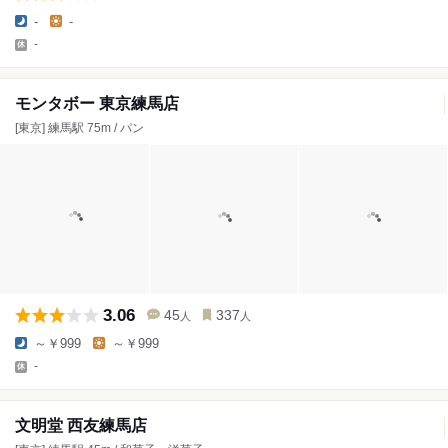
-
-
-
モンタボー 東京練馬店
[東京] 練馬駅 75m / パン
3.06
45
337
人
人
～￥999
～￥999
-
文明堂 西友練馬店