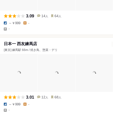
3.09
14
64
人
人
～￥999
-
-
日本一 西友練馬店
[東京] 練馬駅 66m / 焼き鳥、惣菜・デリ
3.01
12
68
人
人
～￥999
-
-