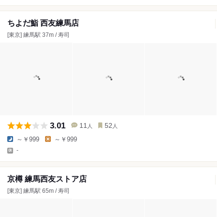
ちよだ鮨 西友練馬店
[東京] 練馬駅 37m / 寿司
3.01
11
52
人
人
～￥999
～￥999
-
京樽 練馬西友ストア店
[東京] 練馬駅 65m / 寿司