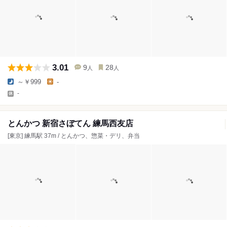
3.01
9
28
人
人
～￥999
-
-
とんかつ 新宿さぼてん 練馬西友店
[東京] 練馬駅 37m / とんかつ、惣菜・デリ、弁当