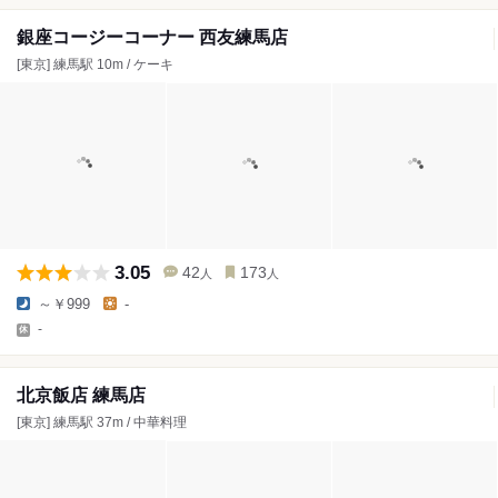
銀座コージーコーナー 西友練馬店
[東京] 練馬駅 10m / ケーキ
3.05
42
173
人
人
～￥999
-
-
北京飯店 練馬店
[東京] 練馬駅 37m / 中華料理