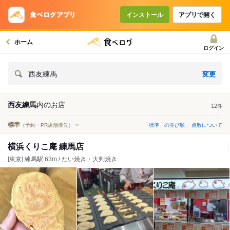
インストール
アプリで開く
ホーム
ログイン
変更
西友練馬
西友練馬
内の
お店
12
件
標準
（予約・PR店舗優先）
「標準」の並び順
点数について
横浜くりこ庵 練馬店
[東京] 練馬駅 63m / たい焼き・大判焼き