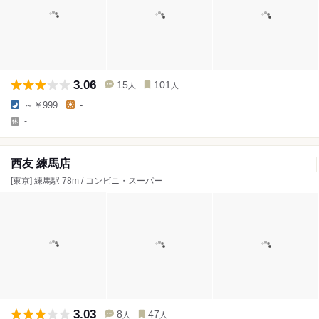
3.06
15
101
人
人
～￥999
-
-
西友 練馬店
[東京] 練馬駅 78m / コンビニ・スーパー
3.03
8
47
人
人