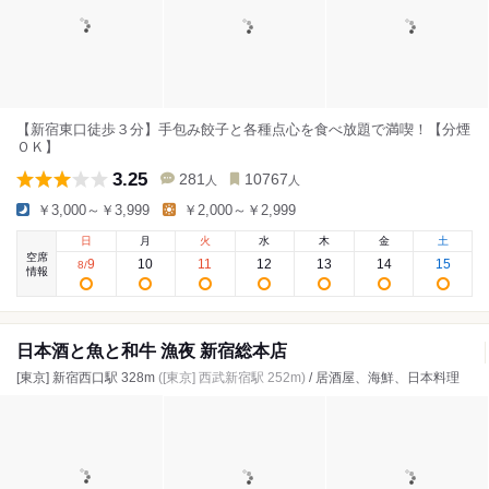
【新宿東口徒歩３分】手包み餃子と各種点心を食べ放題で満喫！【分煙
ＯＫ】
3.25
281
10767
人
人
￥3,000～￥3,999
￥2,000～￥2,999
日
月
火
水
木
金
土
空席
9
10
11
12
13
14
15
8
/
情報
日本酒と魚と和牛 漁夜 新宿総本店
[東京] 新宿西口駅 328m
([東京] 西武新宿駅 252m)
/ 居酒屋、海鮮、日本料理