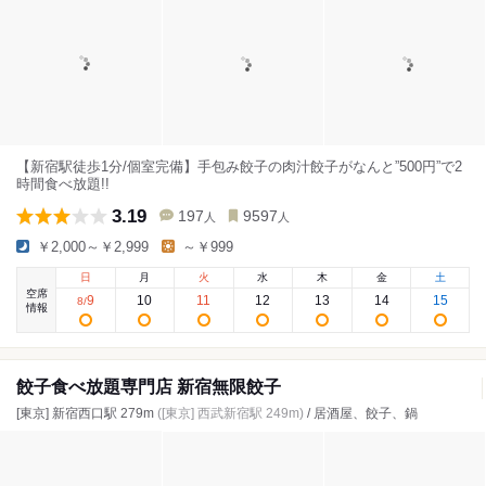
【新宿駅徒歩1分/個室完備】手包み餃子の肉汁餃子がなんと”500円”で2
時間食べ放題!!
3.19
197
9597
人
人
￥2,000～￥2,999
～￥999
日
月
火
水
木
金
土
空席
9
10
11
12
13
14
15
8
/
情報
餃子食べ放題専門店 新宿無限餃子
[東京] 新宿西口駅 279m
([東京] 西武新宿駅 249m)
/ 居酒屋、餃子、鍋