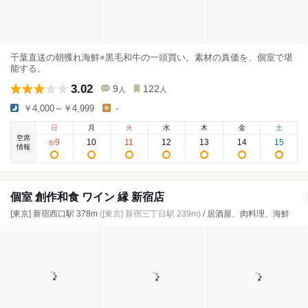
千葉直送の朝獲れ海鮮×黒毛和牛の一頭買い。素材の真価を、個室で堪
能する。
3.02
9
122
人
人
￥4,000～￥4,999
-
日
月
火
水
木
金
土
空席
9
10
11
12
13
14
15
8
/
情報
個室 創作和食 ワイン 縁 新宿店
[東京] 新宿西口駅 378m
([東京] 新宿三丁目駅 239m)
/ 居酒屋、肉料理、海鮮