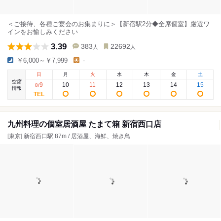
＜ご接待、各種ご宴会のお集まりに＞【新宿駅2分◆全席個室】厳選ワ
インをお愉しみください
3.39
383
22692
人
人
￥6,000～￥7,999
-
日
月
火
水
木
金
土
空席
9
10
11
12
13
14
15
8
/
情報
九州料理の個室居酒屋 たまて箱 新宿西口店
[東京] 新宿西口駅 87m / 居酒屋、海鮮、焼き鳥