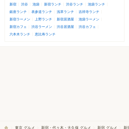
新宿
渋谷
池袋
新宿ランチ
渋谷ランチ
池袋ランチ
銀座ランチ
表参道ランチ
浅草ランチ
吉祥寺ランチ
新宿ラーメン
上野ランチ
新宿居酒屋
池袋ラーメン
新宿カフェ
渋谷ラーメン
渋谷居酒屋
渋谷カフェ
六本木ランチ
恵比寿ランチ
東京 グルメ
新宿・代々木・大久保 グルメ
新宿 グルメ
新