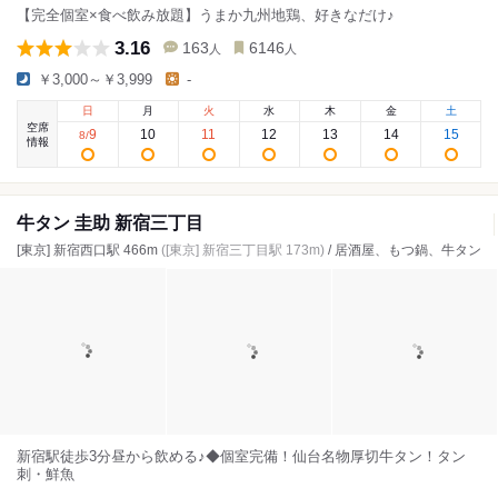
【完全個室×食べ飲み放題】うまか九州地鶏、好きなだけ♪
3.16
163
6146
人
人
￥3,000～￥3,999
-
日
月
火
水
木
金
土
空席
9
10
11
12
13
14
15
8
/
情報
牛タン 圭助 新宿三丁目
[東京] 新宿西口駅 466m
([東京] 新宿三丁目駅 173m)
/ 居酒屋、もつ鍋、牛タン
新宿駅徒歩3分昼から飲める♪◆個室完備！仙台名物厚切牛タン！タン
刺・鮮魚