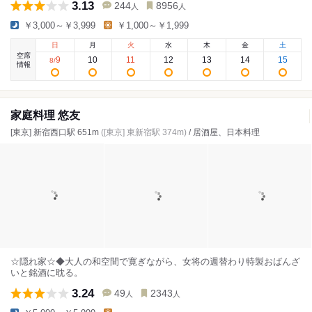
3.13
244
8956
人
人
￥3,000～￥3,999
￥1,000～￥1,999
日
月
火
水
木
金
土
空席
9
10
11
12
13
14
15
8
/
情報
家庭料理 悠友
[東京] 新宿西口駅 651m
([東京] 東新宿駅 374m)
/ 居酒屋、日本料理
☆隠れ家☆◆大人の和空間で寛ぎながら、女将の週替わり特製おばんざ
いと銘酒に耽る。
3.24
49
2343
人
人