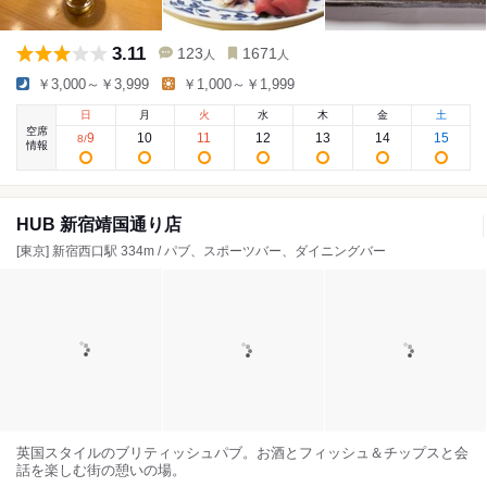
3.11
123
1671
人
人
￥3,000～￥3,999
￥1,000～￥1,999
日
月
火
水
木
金
土
空席
9
10
11
12
13
14
15
8
/
情報
HUB 新宿靖国通り店
[東京] 新宿西口駅 334m / パブ、スポーツバー、ダイニングバー
英国スタイルのブリティッシュパブ。お酒とフィッシュ＆チップスと会
話を楽しむ街の憩いの場。