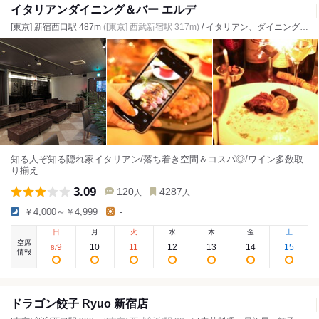
イタリアンダイニング＆バー エルデ
[東京] 新宿西口駅 487m
([東京] 西武新宿駅 317m)
/ イタリアン、ダイニングバー、バル
知る人ぞ知る隠れ家イタリアン/落ち着き空間＆コスパ◎/ワイン多数取
り揃え
3.09
120
4287
人
人
￥4,000～￥4,999
-
日
月
火
水
木
金
土
空席
9
10
11
12
13
14
15
8
/
情報
ドラゴン餃子 Ryuo 新宿店