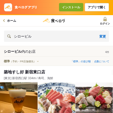
インストール
アプリで開く
ホーム
ログイン
変更
シロービル
シロービル
内の
お店
4
件
標準
（予約・PR店舗優先）
「標準」の並び順
点数について
築地すし好 新宿東口店
[東京] 新宿西口駅 334m / 寿司、海鮮