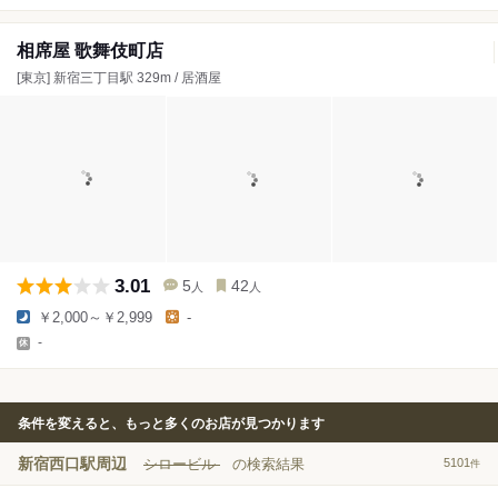
相席屋 歌舞伎町店
[東京] 新宿三丁目駅 329m / 居酒屋
3.01
5
42
人
人
￥2,000～￥2,999
-
-
条件を変えると、もっと多くのお店が見つかります
新宿西口駅周辺
シロービル
の検索結果
5101
件