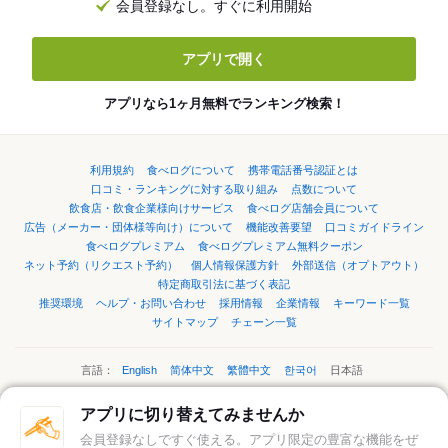
会員登録なし。すぐに利用開始
アプリで開く
アプリなら1ヶ月無料でランキング検索！
利用規約
食べログについて
携帯電話番号認証とは
口コミ・ランキングに対する取り組み
点数について
飲食店・飲食企業様向けサービス
食べログ店舗会員について
広告（メーカー・団体様等向け）について
機能改善要望
口コミガイドライン
食べログプレミアム
食べログプレミアム無料クーポン
ネット予約（リクエスト予約）
個人情報保護方針
外部送信（オプトアウト）
特定商取引法に基づく表記
推奨環境
ヘルプ・お問い合わせ
採用情報
企業情報
キーワード一覧
サイトマップ
チェーン一覧
言語：
English
简体中文
繁體中文
한국어
日本語
アプリに切り替えてみませんか
ページの先頭へ
会員登録なしですぐ使える。アプリ限定の豊富な機能をぜ