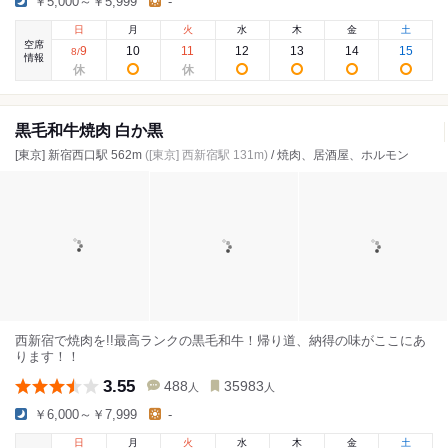
￥5,000～￥5,999
-
日
月
火
水
木
金
土
空席
9
10
11
12
13
14
15
8
/
情報
黒毛和牛焼肉 白か黒
[東京] 新宿西口駅 562m
([東京] 西新宿駅 131m)
/ 焼肉、居酒屋、ホルモン
西新宿で焼肉を!!最高ランクの黒毛和牛！帰り道、納得の味がここにあ
ります！！
3.55
488
35983
人
人
￥6,000～￥7,999
-
日
月
火
水
木
金
土