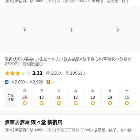
[東京] 新宿西口駅 388m
([東京] 西武新宿駅 90m)
/ 中華料理、居酒屋、餃子
歌舞伎町の宴会に♪生ビール入り飲み放題×餃子点心約30種食べ放題が
2,980円！貸切歓迎◎
3.33
258
19963
人
人
￥2,000～￥2,999
-
日
月
火
水
木
金
土
空席
9
10
11
12
13
14
15
8
/
情報
個室居酒屋 獏々堂 新宿店
[東京] 新宿西口駅 489m
([東京] 新宿三丁目駅 200m)
/ 居酒屋、餃子、もつ鍋