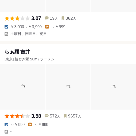
3.07
19
362
人
人
￥3,000～￥3,999
～￥999
土曜日、日曜日、祝日
らぁ麺 吉井
[東京] 勝どき駅 50m / ラーメン
3.58
572
9657
人
人
～￥999
～￥999
-