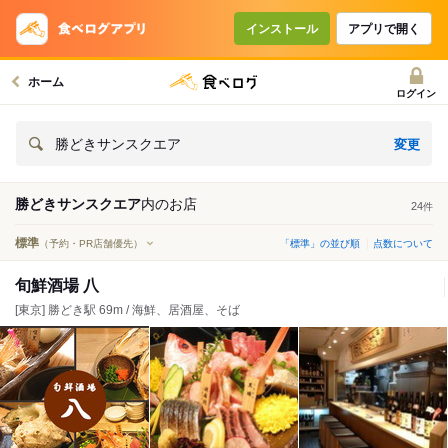
インストール
アプリで開く
ホーム
ログイン
変更
勝どきサンスクエア
勝どきサンスクエア
内の
お店
24
件
標準
（予約・PR店舗優先）
「標準」の並び順
点数について
旬鮮酒場 八
[東京] 勝どき駅 69m / 海鮮、居酒屋、そば