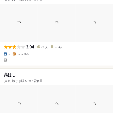
3.04
30
234
人
人
-
～￥999
-
高はし
[東京] 勝どき駅 50m / 居酒屋