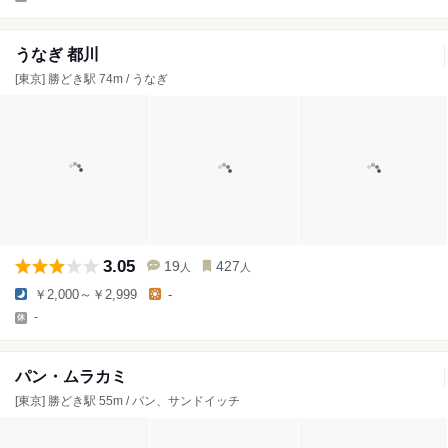
うなぎ 都川
[東京] 勝どき駅 74m / うなぎ
3.05
19
427
人
人
￥2,000～￥2,999
-
-
パン・ムラカミ
[東京] 勝どき駅 55m / パン、サンドイッチ