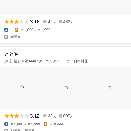
3.18
42
466
人
人
-
￥1,000～￥1,999
日曜日
ととや。
[東京] 勝どき駅 66m / ダイニングバー、丼、日本料理
3.12
33
805
人
人
￥4,000～￥4,999
～￥999
土曜日、日曜日