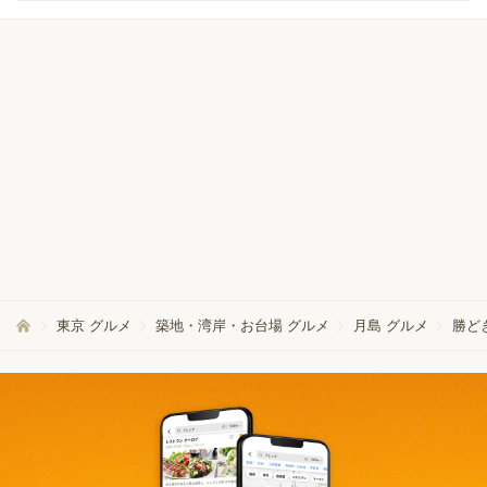
東京 グルメ
築地・湾岸・お台場 グルメ
月島 グルメ
勝ど