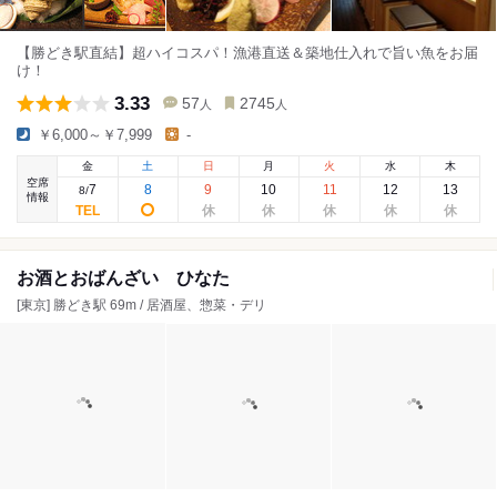
【勝どき駅直結】超ハイコスパ！漁港直送＆築地仕入れで旨い魚をお届
け！
3.33
57
2745
人
人
￥6,000～￥7,999
-
金
土
日
月
火
水
木
空席
7
8
9
10
11
12
13
8
/
情報
お酒とおばんざい ひなた
[東京] 勝どき駅 69m / 居酒屋、惣菜・デリ