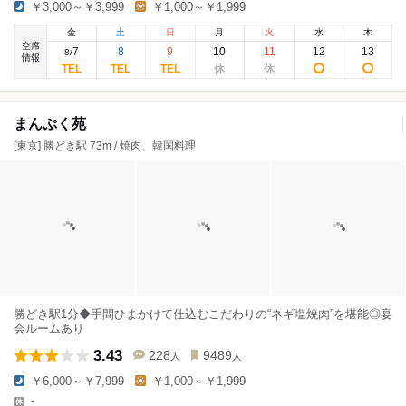
￥3,000～￥3,999
￥1,000～￥1,999
金
土
日
月
火
水
木
空席
7
8
9
10
11
12
13
8
/
情報
まんぷく苑
[東京] 勝どき駅 73m / 焼肉、韓国料理
勝どき駅1分◆手間ひまかけて仕込むこだわりの“ネギ塩焼肉”を堪能◎宴
会ルームあり
3.43
228
9489
人
人
￥6,000～￥7,999
￥1,000～￥1,999
-