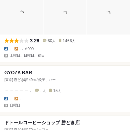
3.26
60
1466
人
人
-
～￥999
土曜日、日曜日、祝日
GYOZA BAR
[東京] 勝どき駅 49m / 餃子、バー
-
-
15
人
人
-
-
日曜日
ドトールコーヒーショップ 勝どき店
[東京] 勝どき駅 70m / カフェ