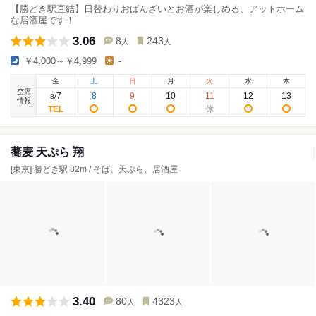
【勝どき駅直結】日替わりおばんざいとお酒が楽しめる、アットホーム
な居酒屋です！
3.06
8
243
人
人
￥4,000～￥4,999
-
金
土
日
月
火
水
木
空席
7
8
9
10
11
12
13
8
/
情報
蕎麦 天ぷら 翔
[東京] 勝どき駅 82m / そば、天ぷら、居酒屋
3.40
80
4323
人
人