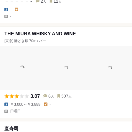
-
2
12
人
人
-
-
-
THE MIURA WHISKY AND WINE
[東京] 勝どき駅 70m / バー
3.07
6
397
人
人
￥3,000～￥3,999
-
日曜日
直寿司