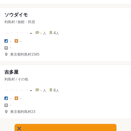
ソウダイモ
利島村 / 旅館・民宿
-
-
4
人
人
-
-
-
東京都利島村1585
吉多屋
利島村 / その他
-
-
6
人
人
-
-
-
東京都利島村23