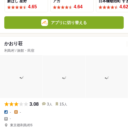
新ばし 星野
アカ
日本橋蛎殻町 す
4.65
4.64
4.6
アプリに切り替える
かおり荘
利島村 / 旅館・民宿
3.08
3
15
人
人
-
-
-
東京都利島村6