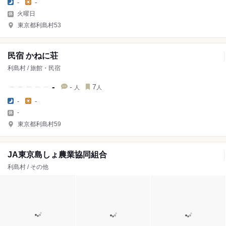
-
-
火曜日
東京都利島村53
民宿 かねに荘
利島村 / 旅館・民宿
-
-
7
人
人
-
-
-
東京都利島村59
JA東京島しょ農業協同組合
利島村 / その他