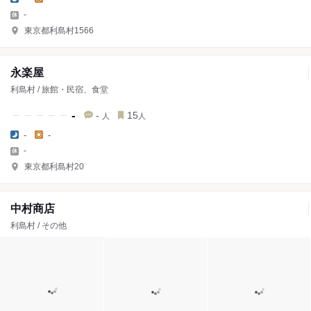
-
東京都利島村1566
永楽屋
利島村 / 旅館・民宿、食堂
-
-
15
人
人
-
-
-
東京都利島村20
中村商店
利島村 / その他