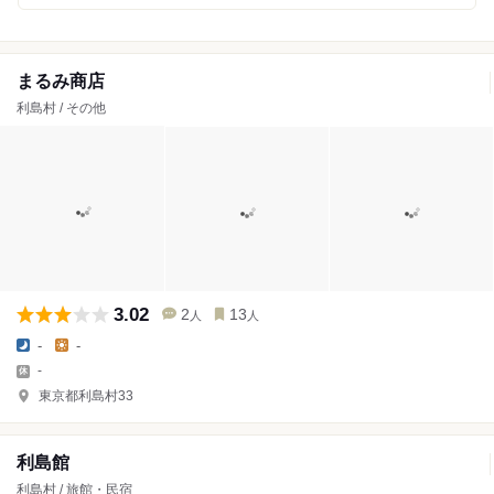
まるみ商店
利島村 / その他
3.02
2
13
人
人
-
-
-
東京都利島村33
利島館
利島村 / 旅館・民宿