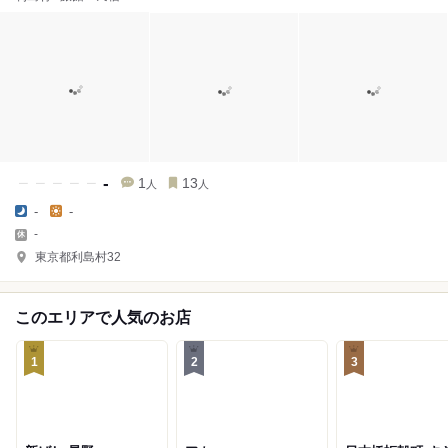
-
1
13
人
人
-
-
-
東京都利島村32
このエリアで人気のお店
1
2
3