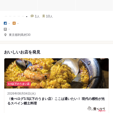
-
1
10
人
人
-
-
-
東京都利島村30
おいしいお店を発見
3.5以下のうまい店
2026年08月04日(火)
〈食べログ3.5以下のうまい店〉ここは通いたい！ 現代の感性が光
るスペイン郷土料理