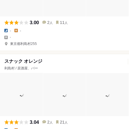
3.00
2
11
人
人
-
-
-
東京都利島村255
スナック オレンジ
利島村 / 居酒屋、バー
3.04
2
21
人
人