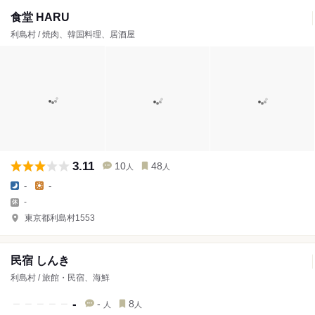
食堂 HARU
利島村 / 焼肉、韓国料理、居酒屋
3.11
10
48
人
人
-
-
-
東京都利島村1553
民宿 しんき
利島村 / 旅館・民宿、海鮮
-
-
8
人
人