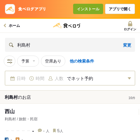
インストール
アプリで開く
ホーム
ログイン
変更
利島村
予算
空席あり
他の検索条件
日時
時間
人数
でネット予約
利島村
の
お店
16
件
西山
利島村 / 旅館・民宿
-
-
5
人
人
-
-