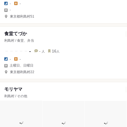
-
-
-
東京都利島村51
食堂てづか
利島村 / 食堂、弁当
-
-
16
人
人
-
-
土曜日、日曜日
東京都利島村22
モリヤマ
利島村 / その他