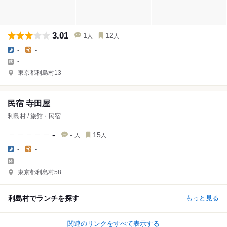
3.01
1
12
人
人
-
-
-
東京都利島村13
民宿 寺田屋
利島村 / 旅館・民宿
-
-
15
人
人
-
-
-
東京都利島村58
利島村でランチを探す
もっと見る
関連のリンクをすべて表示する