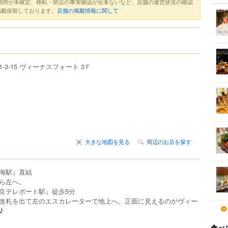
期間が未確定、移転・閉店の事実確認が出来ないなど、店舗の運営状況の確認
掲載保留しております。
店舗の掲載情報に関して
1-3-15
ヴィーナスフォート 3Ｆ
大きな地図を見る
周辺のお店を探す
海駅』直結
ら左へ。
京テレポート駅』徒歩5分
改札を出て左のエスカレーターで地上へ。正面に見えるのがヴィー
♪
食べ