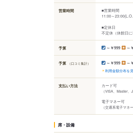
■営業時間
営業時間
11:00～23:00(L.O.
■定休日
不定休（休館日に
予算
～￥999
～￥
予算
（口コミ集計）
～￥999
～￥
利用金額分布を
カード可
支払い方法
（VISA、Master、
電子マネー可
（交通系電子マネー（S
席・設備