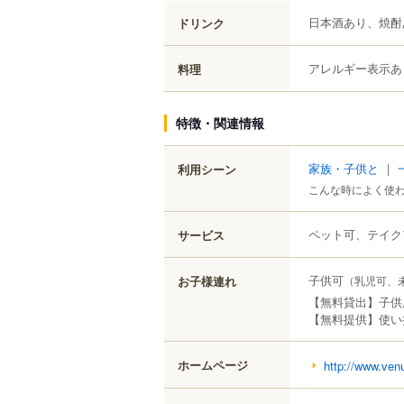
日本酒あり、焼酎
ドリンク
アレルギー表示あ
料理
特徴・関連情報
家族・子供と
｜
利用シーン
こんな時によく使
ペット可、テイク
サービス
子供可
お子様連れ
（乳児可、
【無料貸出】子供
【無料提供】使い
ホームページ
http://www.ven