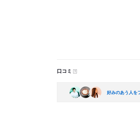
口コミ
？
好みのあう人を