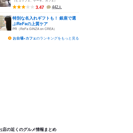
（ビュッフェ、ケーキ、カフェ）
3.47
442
人
特別な名入れギフトも！ 銀座で選
ぶReFaの上質ケア
PR（ReFa GINZA on CREA）
お台場×カフェ
のランキングをもっと見る
お店の近くのグルメ情報まとめ