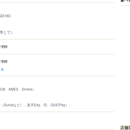
22:00)
準じて）
999
999
見る
JCB、AMEX、Diners）
uicaなど）、楽天Edy、iD、QUICPay）
店舗