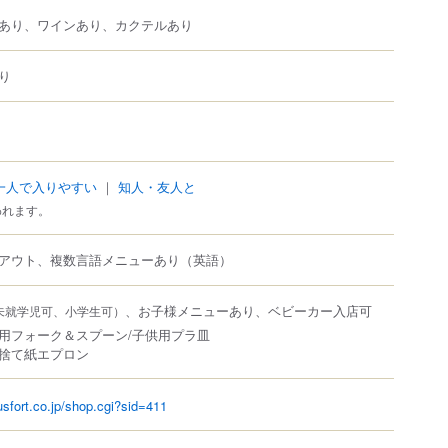
あり、ワインあり、カクテルあり
り
一人で入りやすい
｜
知人・友人と
われます。
アウト、複数言語メニューあり（英語）
、お子様メニューあり、ベビーカー入店可
未就学児可、小学生可）
用フォーク＆スプーン/子供用プラ皿
捨て紙エプロン
usfort.co.jp/shop.cgi?sid=411