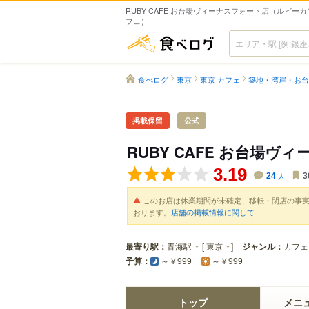
RUBY CAFE お台場ヴィーナスフォート店（ルビーカ
フェ）
食べログ
食べログ
東京
東京 カフェ
築地・湾岸・お台
掲載保留
公式
RUBY CAFE お台場ヴ
3.19
24
人
3
このお店は休業期間が未確定、移転・閉店の事
おります。
店舗の掲載情報に関して
最寄り駅：
青海駅
[
東京
]
ジャンル：
カフェ
予算：
～￥999
～￥999
トップ
メニ