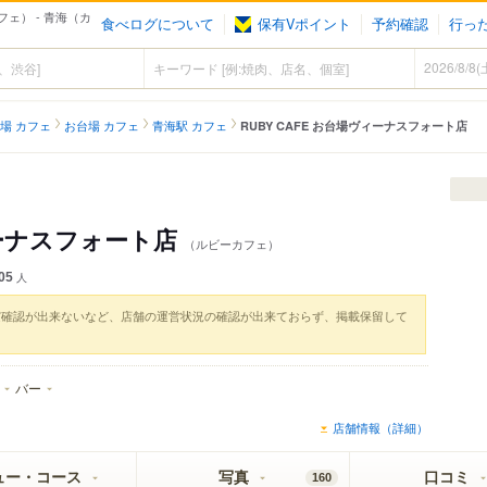
フェ） - 青海（カ
食べログについて
保有Vポイント
予約確認
行っ
場 カフェ
お台場 カフェ
青海駅 カフェ
RUBY CAFE お台場ヴィーナスフォート店
ィーナスフォート店
（ルビーカフェ）
05
人
実確認が出来ないなど、店舗の運営状況の確認が出来ておらず、掲載保留して
バー
店舗情報（詳細）
ュー・コース
写真
口コミ
160