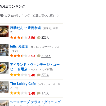
のお店ランキング
場×カフェ
のランキング
（点数の高いお店）
で
茂助だんご 豊洲市場
（甘味処、和菓
子）
3.56
226
人
bills お台場
（カフェ、パンケーキ、レス
トラン）
3.53
2188
人
アイランド・ヴィンテージ・コー
ヒー 台場店
（カフェ、ハワイ料理）
3.48
279
人
The Lobby Cafe
（カフェ、ケーキ、ス
イーツ）
3.48
175
人
シースケープ テラス・ダイニング