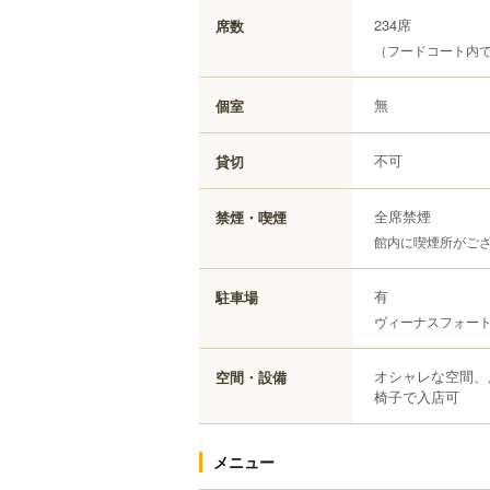
234席
席数
（フードコート内
無
個室
不可
貸切
全席禁煙
禁煙・喫煙
館内に喫煙所がご
有
駐車場
ヴィーナスフォー
オシャレな空間、
空間・設備
椅子で入店可
メニュー