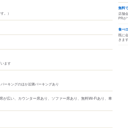
無料
です。）
店舗
PRが
食べ
既に
きま
ざいます
トパーキングのほか近隣パーキングあり
席が広い、カウンター席あり、ソファー席あり、無料Wi-Fiあり、車