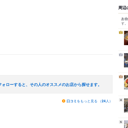
周辺
お台
す。
1
2
3
フォローすると、その人のオススメのお店から探せます。
口コミ
をもっと見る （
24
人）
4
5