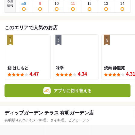
空席
8
9
10
11
12
13
14
8
/
情報
このエリアで人気のお店
1
2
3
鮨 はしもと
味幸
焼肉 静龍苑
4.47
4.34
4.3
アプリに切り替える
ディップガーデン テラス 有明ガーデン店
有明駅 420m / インド料理、タイ料理、ビアガーデン