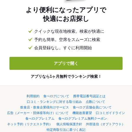
より便利になったアプリで
快適にお店探し
クイックな現在地検索。検索が快適に
予約も簡単。空席をスムーズに検索
会員登録なし。すぐに利用開始
アプリで開く
アプリなら1ヶ月無料でランキング検索！
利用規約
食べログについて
携帯電話番号認証とは
口コミ・ランキングに対する取り組み
点数について
飲食店・飲食企業様向けサービス
食べログ店舗会員について
広告（メーカー・団体様等向け）について
機能改善要望
口コミガイドライン
食べログプレミアム
食べログプレミアム無料クーポン
ネット予約（リクエスト予約）
個人情報保護方針
外部送信（オプトアウト）
特定商取引法に基づく表記