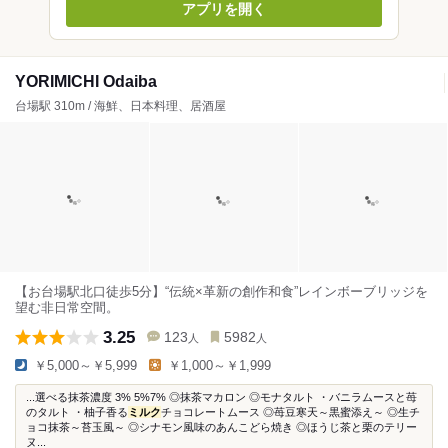
アプリを開く
YORIMICHI Odaiba
台場駅 310m / 海鮮、日本料理、居酒屋
【お台場駅北口徒歩5分】“伝統×革新の創作和食”レインボーブリッジを
望む非日常空間。
3.25
123
5982
人
人
￥5,000～￥5,999
￥1,000～￥1,999
...選べる抹茶濃度 3% 5%7% ◎抹茶マカロン ◎モナタルト ・バニラムースと苺
のタルト ・柚子香る
ミルク
チョコレートムース ◎苺豆寒天～黒蜜添え～ ◎生チ
ョコ抹茶～苔玉風～ ◎シナモン風味のあんこどら焼き ◎ほうじ茶と栗のテリー
ヌ...