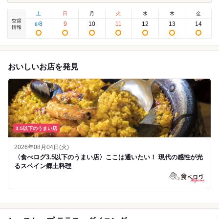
土
日
月
火
水
木
金
空席
8
9
10
11
12
13
14
8
/
情報
おいしいお店を発見
3.5以下のうまい店
2026年08月04日(火)
〈食べログ3.5以下のうまい店〉ここは通いたい！ 現代の感性が光
るスペイン郷土料理