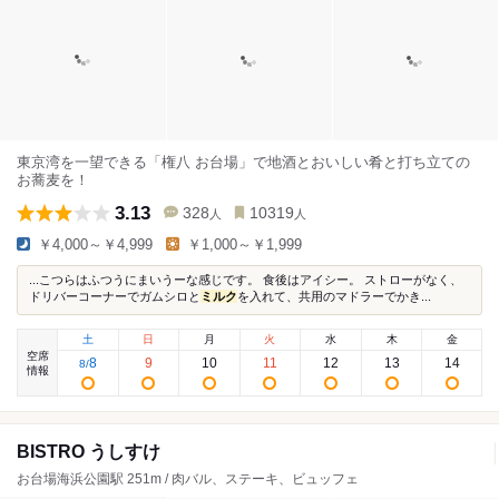
東京湾を一望できる「権八 お台場」で地酒とおいしい肴と打ち立ての
お蕎麦を！
3.13
328
10319
人
人
￥4,000～￥4,999
￥1,000～￥1,999
...こつらはふつうにまいうーな感じです。 食後はアイシー。 ストローがなく、
ドリバーコーナーでガムシロと
ミルク
を入れて、共用のマドラーでかき...
土
日
月
火
水
木
金
空席
8
9
10
11
12
13
14
8
/
情報
BISTRO うしすけ
お台場海浜公園駅 251m / 肉バル、ステーキ、ビュッフェ