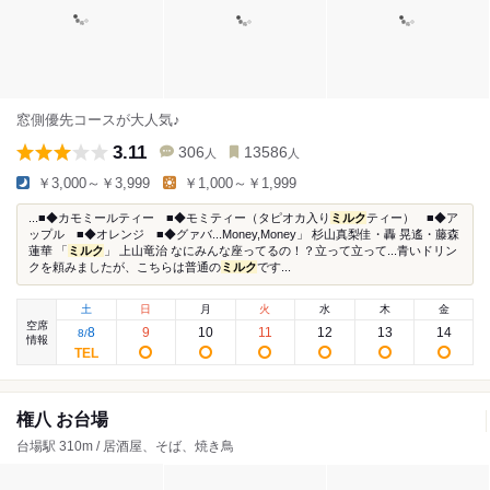
窓側優先コースが大人気♪
3.11
306
13586
人
人
￥3,000～￥3,999
￥1,000～￥1,999
...■◆カモミールティー ■◆モミティー（タピオカ入り
ミルク
ティー） ■◆ア
ップル ■◆オレンジ ■◆グァバ...Money,Money」 杉山真梨佳・轟 晃遙・藤森
蓮華 「
ミルク
」 上山竜治 なにみんな座ってるの！？立って立って...青いドリン
クを頼みましたが、こちらは普通の
ミルク
です...
土
日
月
火
水
木
金
空席
8
9
10
11
12
13
14
8
/
情報
権八 お台場
台場駅 310m / 居酒屋、そば、焼き鳥