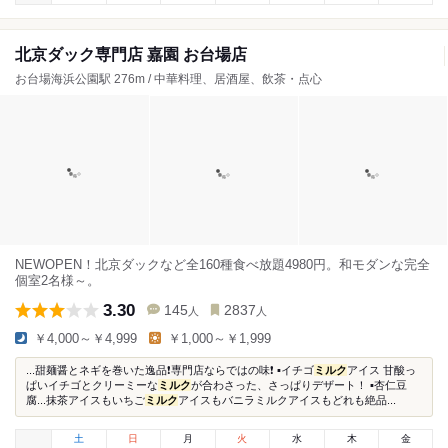
北京ダック専門店 嘉園 お台場店
お台場海浜公園駅 276m / 中華料理、居酒屋、飲茶・点心
NEWOPEN！北京ダックなど全160種食べ放題4980円。和モダンな完全
個室2名様～。
3.30
145
2837
人
人
￥4,000～￥4,999
￥1,000～￥1,999
...甜麺醤とネギを巻いた逸品❗️専門店ならではの味❗️ ▪️イチゴ
ミルク
アイス 甘酸っ
ぱいイチゴとクリーミーな
ミルク
が合わさった、さっぱりデザート！ ▪️杏仁豆
腐...抹茶アイスもいちご
ミルク
アイスもバニラミルクアイスもどれも絶品...
土
日
月
火
水
木
金