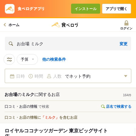
インストール
アプリで開く
ホーム
ログイン
変更
お台場 ミルク
予算
他の検索条件
日時
時間
人数
でネット予約
お台場
の
ミルク
に関する
お店
164
件
口コミ・お店の情報
で検索
店名で検索する
口コミ・お店の情報に
「ミルク」
を含むお店
ロイヤルココナッツガーデン 東京ビッグサイト