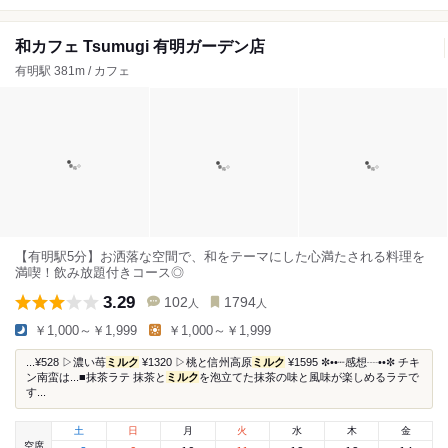
和カフェ Tsumugi 有明ガーデン店
有明駅 381m / カフェ
【有明駅5分】お洒落な空間で、和をテーマにした心満たされる料理を
満喫！飲み放題付きコース◎
3.29
102
1794
人
人
￥1,000～￥1,999
￥1,000～￥1,999
...¥528 ▷濃い苺
ミルク
¥1320 ▷桃と信州高原
ミルク
¥1595 ✼••┈感想┈••✼ チキ
ン南蛮は...■抹茶ラテ 抹茶と
ミルク
を泡立てた抹茶の味と風味が楽しめるラテで
す...
土
日
月
火
水
木
金
空席