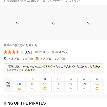
お台場海浜公園駅 195m / カフェ、パンケーキ、レストラン
営業時間変更のお知らせ
3.53
2187
48475
人
人
￥4,000～￥4,999
￥2,000～￥2,999
...苦味の強いコーヒーだったので
ミルク
をたっぷり入れていただきました
ミルク
も泡立てられた
ミルク
で...
土
日
月
火
水
木
金
空席
8
9
10
11
12
13
14
8
/
情報
KING OF THE PIRATES