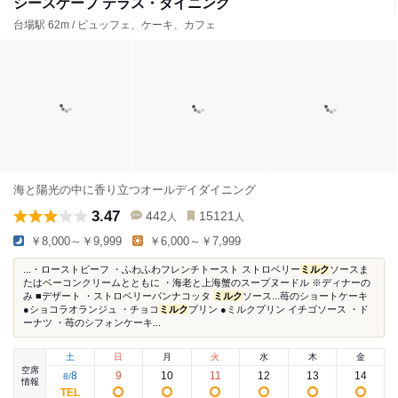
シースケープ テラス・ダイニング
台場駅 62m / ビュッフェ、ケーキ、カフェ
海と陽光の中に香り立つオールデイダイニング
3.47
442
15121
人
人
￥8,000～￥9,999
￥6,000～￥7,999
...・ローストビーフ ・ふわふわフレンチトースト ストロベリー
ミルク
ソースま
たはベーコンクリームとともに ・海老と上海蟹のスープヌードル ※ディナーの
み ■デザート ・ストロベリーパンナコッタ
ミルク
ソース...苺のショートケーキ
●ショコラオランジュ ・チョコ
ミルク
プリン ●ミルクプリン イチゴソース ・ド
ーナツ ・苺のシフォンケーキ...
土
日
月
火
水
木
金
空席
8
9
10
11
12
13
14
8
/
情報