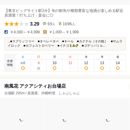
【東京ビッグサイト駅2分】旬の鮮魚や種類豊富な地酒が楽しめる駅近
居酒屋！打ち上げ・宴会に◎
3.29
69
1696
人
人
￥4,000～￥4,999
￥1,000～￥1,999
...■スプリッツァー ■オペレーター ■キール ■カクテル［その他］ ■サムラ
イロック ■カフェストロベリー ■イチゴ
ミルク
■ゴディバミル...
土
日
月
火
水
木
金
空席
8
9
10
11
12
13
14
8
/
情報
南風花 アクアシティお台場店
台場駅 295m / 居酒屋、沖縄料理、しゃぶしゃぶ