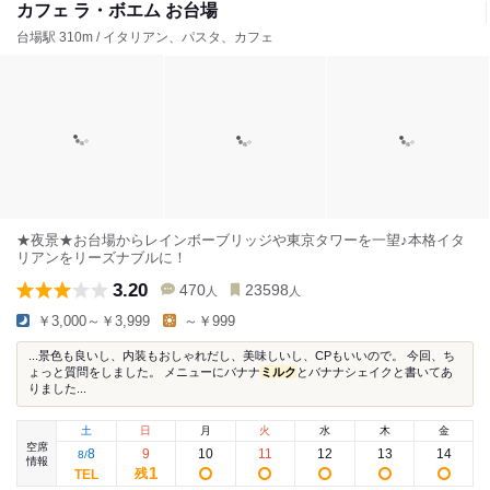
カフェ ラ・ボエム お台場
台場駅 310m / イタリアン、パスタ、カフェ
★夜景★お台場からレインボーブリッジや東京タワーを一望♪本格イタ
リアンをリーズナブルに！
3.20
470
23598
人
人
￥3,000～￥3,999
～￥999
...景色も良いし、内装もおしゃれだし、美味しいし、CPもいいので。 今回、ち
ょっと質問をしました。 メニューにバナナ
ミルク
とバナナシェイクと書いてあ
りました...
土
日
月
火
水
木
金
空席
8
9
10
11
12
13
14
8
/
情報
1
残