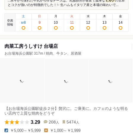
...水牛から採れた牛乳から作るチーズは、乳脂肪分が豊富で濃厚な
ミルク
の甘み
とコクが強いのが特徴的でした！✨ 生ハムもイタリア産と本場の味わいで...
土
日
月
火
水
木
金
空席
8
9
10
11
12
13
14
8
/
情報
肉菜工房うしすけ 台場店
お台場海浜公園駅 317m / 焼肉、牛タン、居酒屋
【お台場海浜公園駅徒歩２分】贅沢に。ご褒美に。カフェのような明る
い店内で上質な焼肉をどうぞ
3.29
208
5474
人
人
￥5,000～￥5,999
￥1,000～￥1,999