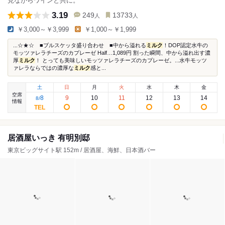
見ながらワインと共に。
3.19
249
13733
人
人
￥3,000～￥3,999
￥1,000～￥1,999
...☆★☆ ■ブルスケッタ盛り合わせ ■中から溢れる
ミルク
！DOP認定水牛の
モッツァレラチーズのカプレーゼ Half…1,089円 割った瞬間、中から溢れ出す濃
厚
ミルク
！ とっても美味しいモッツァレラチーズのカプレーゼ。...水牛モッツ
ァレラならではの濃厚な
ミルク
感と...
土
日
月
火
水
木
金
空席
8
9
10
11
12
13
14
8
/
情報
居酒屋いっき 有明別邸
東京ビッグサイト駅 152m / 居酒屋、海鮮、日本酒バー