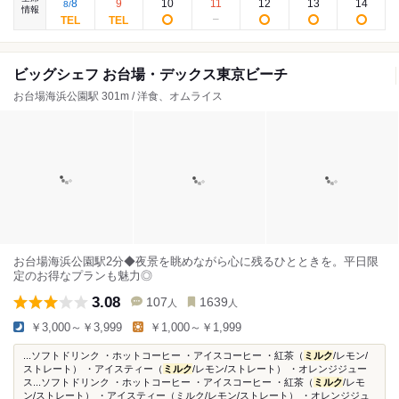
8
9
10
11
12
13
14
8
/
情報
ビッグシェフ お台場・デックス東京ビーチ
お台場海浜公園駅 301m / 洋食、オムライス
お台場海浜公園駅2分◆夜景を眺めながら心に残るひとときを。平日限
定のお得なプランも魅力◎
3.08
107
1639
人
人
￥3,000～￥3,999
￥1,000～￥1,999
...ソフトドリンク ・ホットコーヒー ・アイスコーヒー ・紅茶（
ミルク
/レモン/
ストレート） ・アイスティー（
ミルク
/レモン/ストレート） ・オレンジジュー
ス...ソフトドリンク ・ホットコーヒー ・アイスコーヒー ・紅茶（
ミルク
/レモ
ン/ストレート） ・アイスティー（ミルク/レモン/ストレート） ・オレンジジュ