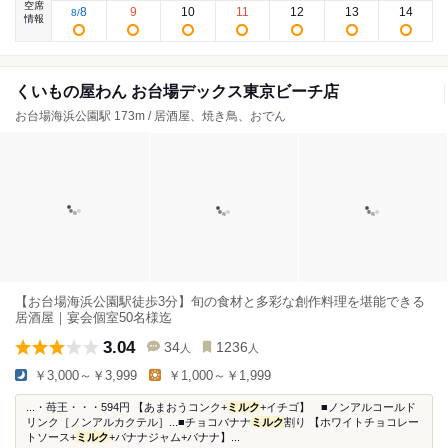
空席
8
9
10
11
12
13
14
8
/
情報
くいもの屋わん お台場デックス東京ビーチ店
お台場海浜公園駅 173m / 居酒屋、焼き鳥、おでん
【お台場海浜公園駅徒歩3分】旬の食材と多彩な創作料理を堪能できる
居酒屋｜宴会個室50名様迄
3.04
34
1236
人
人
￥3,000～￥3,999
￥1,000～￥1,999
...・苺王・・・594円 【あまおうコンク+
ミルク
+イチゴ】 ■ノンアルコールド
リンク［ノンアルカクテル］...■チョコバナナ
ミルク
割り 【ホワイトチョコレー
トソース+
ミルク
+バナナジャム+バナナ】...