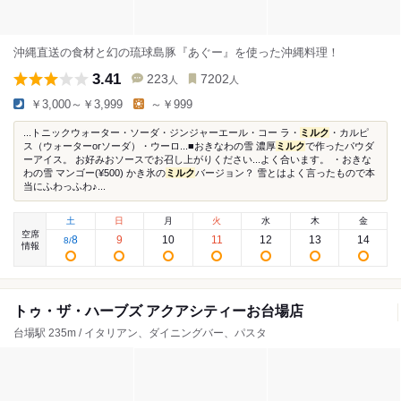
沖縄直送の食材と幻の琉球島豚『あぐー』を使った沖縄料理！
3.41
223
7202
人
人
￥3,000～￥3,999
～￥999
...トニックウォーター・ソーダ・ジンジャーエール・コー ラ・
ミルク
・カルピ
ス（ウォーターorソーダ）・ウーロ...■おきなわの雪 濃厚
ミルク
で作ったパウダ
ーアイス。 お好みおソースでお召し上がりください...よく合います。 ・おきな
わの雪 マンゴー(¥500) かき氷の
ミルク
バージョン？ 雪とはよく言ったもので本
当にふわっふわ♪...
土
日
月
火
水
木
金
空席
8
9
10
11
12
13
14
8
/
情報
トゥ・ザ・ハーブズ アクアシティーお台場店
台場駅 235m / イタリアン、ダイニングバー、パスタ