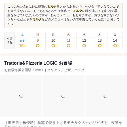
...ちなみに焼肉以外に野菜の
ミルク
煮とかもあるので、ベジタリアンなワンコで
も大丈夫なハズ♪...もっちり&とろ〜り食感で、
ミルク
の味が濃い！ お好みで黒
蜜をかけていただくのですが...わんこメニューもありますが、お水を飲まないワ
ンちゃんだとヤギ
ミルク
などのメニューはないので準備していったほうが良いで
す...
土
日
月
火
水
木
金
空席
8
9
10
11
12
13
14
8
/
情報
Trattoria&Pizzeria LOGIC お台場
お台場海浜公園駅 216m / イタリアン、ピザ、パスタ
【世界選手権優勝】薪窯で焼き上げるモチサクのナポリピザを、夜景を