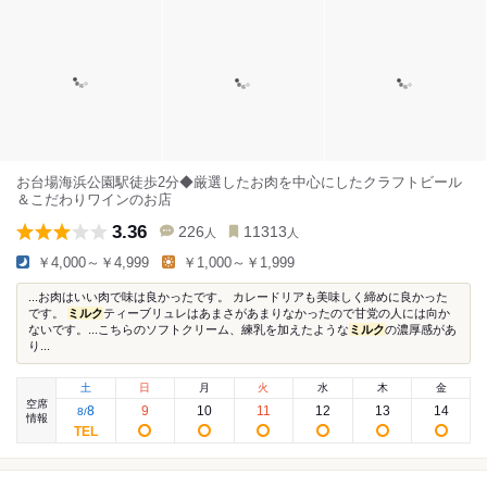
お台場海浜公園駅徒歩2分◆厳選したお肉を中心にしたクラフトビール
＆こだわりワインのお店
3.36
226
11313
人
人
￥4,000～￥4,999
￥1,000～￥1,999
...お肉はいい肉で味は良かったです。 カレードリアも美味しく締めに良かった
です。
ミルク
ティーブリュレはあまさがあまりなかったので甘党の人には向か
ないです。...こちらのソフトクリーム、練乳を加えたような
ミルク
の濃厚感があ
り...
土
日
月
火
水
木
金
空席
8
9
10
11
12
13
14
8
/
情報