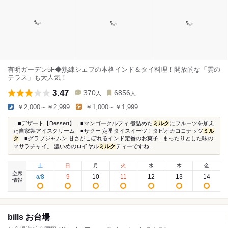
有明ガーデン5F◆熟練シェフの本格インド＆タイ料理！開放的な「雲の
テラス」も大人気！
3.47
370
6856
人
人
￥2,000～￥2,999
￥1,000～￥1,999
...■デザート【Dessert】 ■マンゴークルフィ 煮詰めた
ミルク
にフルーツを加え
た自家製アイスクリーム ■サクー 定番タイスイーツ！タピオカココナッツ
ミル
ク
■グラブジャムン 甘さがこぼれるインド定番のお菓子...まったりとした味の
マサラチャイ。 濃いめのロイヤル
ミルク
ティーですね...
土
日
月
火
水
木
金
空席
8
9
10
11
12
13
14
8
/
情報
bills お台場