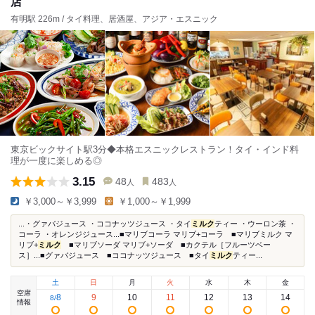
店
有明駅 226m / タイ料理、居酒屋、アジア・エスニック
東京ビックサイト駅3分◆本格エスニックレストラン！タイ・インド料
理が一度に楽しめる◎
3.15
48
483
人
人
￥3,000～￥3,999
￥1,000～￥1,999
...・グァバジュース ・ココナッツジュース ・タイ
ミルク
ティー ・ウーロン茶 ・
コーラ ・オレンジジュース...■マリブコーラ マリブ+コーラ ■マリブミルク マ
リブ+
ミルク
■マリブソーダ マリブ+ソーダ ■カクテル［フルーツベー
ス］...■グァバジュース ■ココナッツジュース ■タイ
ミルク
ティー...
土
日
月
火
水
木
金
空席
8
9
10
11
12
13
14
8
/
情報