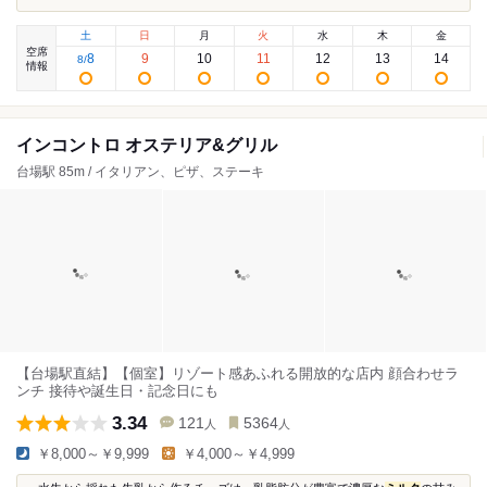
土
日
月
火
水
木
金
空席
8
9
10
11
12
13
14
8
/
情報
インコントロ オステリア&グリル
台場駅 85m / イタリアン、ピザ、ステーキ
【台場駅直結】【個室】リゾート感あふれる開放的な店内 顔合わせラ
ンチ 接待や誕生日・記念日にも
3.34
121
5364
人
人
￥8,000～￥9,999
￥4,000～￥4,999