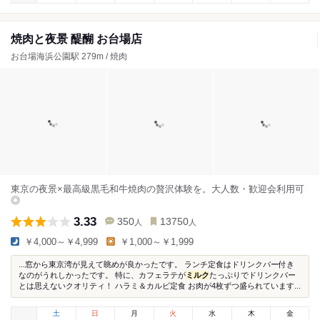
焼肉と夜景 醍醐 お台場店
お台場海浜公園駅 279m / 焼肉
東京の夜景×最高級黒毛和牛焼肉の贅沢体験を。大人数・歓迎会利用可
◎
3.33
350
13750
人
人
￥4,000～￥4,999
￥1,000～￥1,999
...窓から東京湾が見えて眺めが良かったです。 ランチ定食はドリンクバー付き
なのがうれしかったです。 特に、カフェラテが
ミルク
たっぷりでドリンクバー
とは思えないクオリティ！ ハラミ＆カルビ定食 お肉が4枚ずつ盛られています...
土
日
月
火
水
木
金