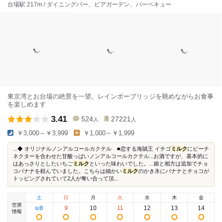
台場駅 217m / ダイニングバー、ビアガーデン、バーベキュー
東京湾とお台場の絶景を一望。レインボーブリッジを眺めながらお食事
を楽しめます
3.41
524
27221
人
人
￥3,000～￥3,999
￥1,000～￥1,999
...◆ オリジナルノンアルコールカクテル ■恋する海賊王 イチゴ
ミルク
にピーチ
ネクターを合わせた甘酸っぱいノンアルコールカクテル...お酒ですが、基本的に
はあっさりとしたいちご
ミルク
といった味わいでした。...娘と相方は追加でチョ
コバナナを頼んでいました。こちらは細かい
ミルク
のかき氷にバナナとチョコが
トッピングされていて2人が奪い合って頂...
土
日
月
火
水
木
金
空席
8
9
10
11
12
13
14
8
/
情報