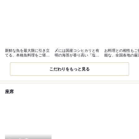
新鮮な魚を最大限に引き立
〆には国産コシヒカリと有
お料理との相性もご
てる、本格魚料理をご堪能
明の海苔が香り高い「塩む
能な、全国各地の厳
あれ
すび」を
酒
こだわりをもっと見る
座席