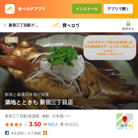
コースで使えるクーポン
戻る
インストール
アプリで開く
新宿三丁目駅グルメへ
クーポンを利用せず予約する
ログイン
公式
鮮魚と厳選日本酒が自慢
築地とときち 新宿三丁目店
新宿三丁目駅/居酒屋､ 海鮮､ 日本酒バー
3.50
502
人
42113
人
￥6,000～￥7,999
-