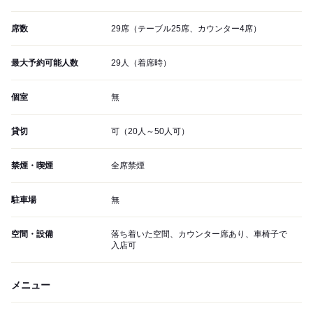
席数
29席（テーブル25席、カウンター4席）
最大予約可能人数
29人（着席時）
個室
無
貸切
可（20人～50人可）
禁煙・喫煙
全席禁煙
駐車場
無
空間・設備
落ち着いた空間、カウンター席あり、車椅子で
入店可
メニュー