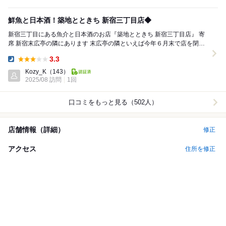
鮮魚と日本酒！築地とときち 新宿三丁目店◆
新宿三丁目にある魚介と日本酒のお店『築地とときち 新宿三丁目店』 寄
席 新宿末広亭の隣にあります 末広亭の隣といえば今年６月末で店を閉め
た『ビフテキ家あづま』ですが、こちらはそ...
3.3
Dinner:
Kozy_K
（143）
2025/08 訪問
1回
口コミをもっと見る（502人）
店舗情報（詳細）
修正
アクセス
住所を修正