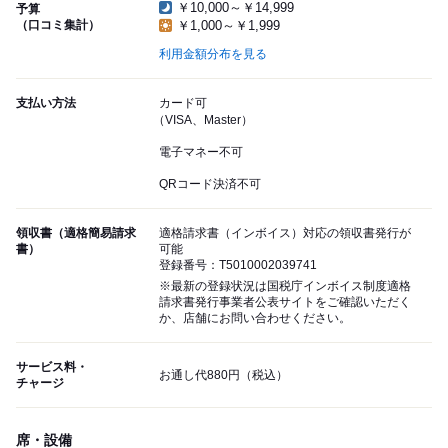
￥10,000～￥14,999
予算
（口コミ集計）
￥1,000～￥1,999
利用金額分布を見る
支払い方法
カード可
（VISA、Master）
電子マネー不可
QRコード決済不可
領収書（適格簡易請求
適格請求書（インボイス）対応の領収書発行が
書）
可能
登録番号：T5010002039741
※最新の登録状況は国税庁インボイス制度適格
請求書発行事業者公表サイトをご確認いただく
か、店舗にお問い合わせください。
サービス料・
お通し代880円（税込）
チャージ
席・設備