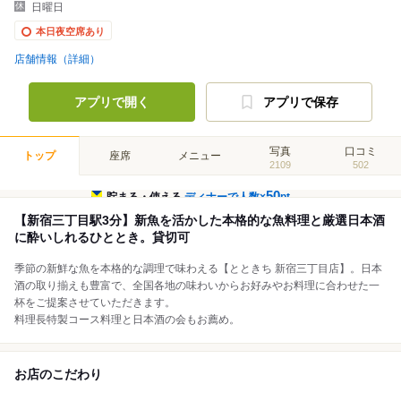
日曜日
本日夜空席あり
店舗情報（詳細）
アプリで開く
アプリで保存
写真
口コミ
トップ
座席
メニュー
2109
502
50
貯まる・使える
ディナーで人数×
pt
【新宿三丁目駅3分】新魚を活かした本格的な魚料理と厳選日本酒
に酔いしれるひととき。貸切可
季節の新鮮な魚を本格的な調理で味わえる【とときち 新宿三丁目店】。日本
酒の取り揃えも豊富で、全国各地の味わいからお好みやお料理に合わせた一
杯をご提案させていただきます。
料理長特製コース料理と日本酒の会もお薦め。
お店のこだわり