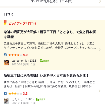
すべての写真を見る（2176件）
口コミ
ピックアップ！口コミ
急遽の店変更が大正解！新宿三丁目「とときち」で魚と日本酒
を堪能
急遽お店を変更して訪問。 新宿三丁目の人気店｢築地とときち｣。 以前か
らベンチマークしていたお店でしたが、 奇跡的に1テーブルキャンセルと
なり空きが！ まずはお刺身。 マグロ、白身、イカ。 どれも鮮度がよく、
4.0
魚の旨みがしっかり。 初めて食した穴子の稚魚。 これは初めて食べまし
Dinner:
たが、 ...
yamamon-k
（1312）
2026/03 訪問
1回
新宿三丁目にある美味しい魚料理と日本酒を飲めるお店！
新宿にある「築地とときち 新宿三丁目店」に行ってみました。 築地とと
きちは、新宿3丁目駅から徒歩3分位にある居酒屋。魚料理と日本酒がメ
インのお店みたいです。別件で都内で遊んで...
3.3
Dinner:
ぶたくし
（3183）
2025/11 訪問
1回