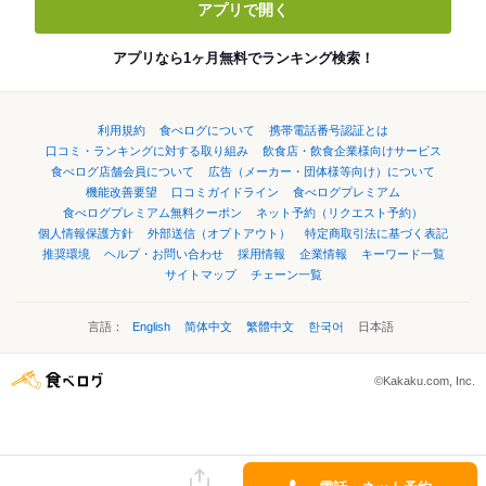
アプリで開く
アプリなら1ヶ月無料でランキング検索！
利用規約
食べログについて
携帯電話番号認証とは
口コミ・ランキングに対する取り組み
飲食店・飲食企業様向けサービス
食べログ店舗会員について
広告（メーカー・団体様等向け）について
機能改善要望
口コミガイドライン
食べログプレミアム
食べログプレミアム無料クーポン
ネット予約（リクエスト予約）
個人情報保護方針
外部送信（オプトアウト）
特定商取引法に基づく表記
推奨環境
ヘルプ・お問い合わせ
採用情報
企業情報
キーワード一覧
サイトマップ
チェーン一覧
言語：
English
简体中文
繁體中文
한국어
日本語
©Kakaku.com, Inc.