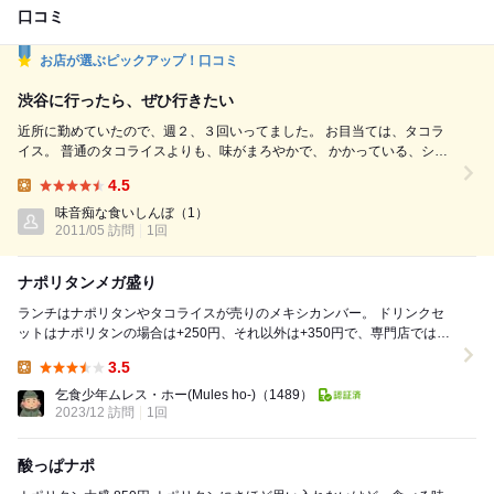
口コミ
お店が選ぶピックアップ！口コミ
渋谷に行ったら、ぜひ行きたい
近所に勤めていたので、週２、３回いってました。 お目当ては、タコラ
イス。 普通のタコライスよりも、味がまろやかで、 かかっている、シー
ザーサラダソースみたいのにやみつきでした。 量も多かったので、男子
4.5
のような食欲の私にはぴったり。 テレビでニュースや、高校野球なんか
Lunch:
も流れているので 一人で会社の合い間にランチに行くのに、静かすぎず
味音痴な食いしんぼ
（1）
2011/05 訪問
1回
＆うるさ過ぎず、 最高でした。 ランチは...
ナポリタンメガ盛り
ランチはナポリタンやタコライスが売りのメキシカンバー。 ドリンクセ
ットはナポリタンの場合は+250円、それ以外は+350円で、専門店ではな
いランチのセットドリンクとしては高く...
3.5
Lunch:
乞食少年ムレス・ホー(Mules ho-)
（1489）
2023/12 訪問
1回
酸っぱナポ