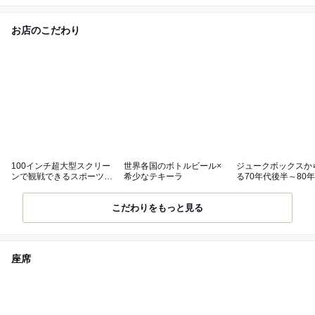
お店のこだわり
100インチ超大型スクリー
世界各国のボトルビール×
ジュークボックスか
ンで観戦できるスポーツバ
希少なテキーラ
る70年代後半～80
ー★
Music
こだわりをもっと見る
座席