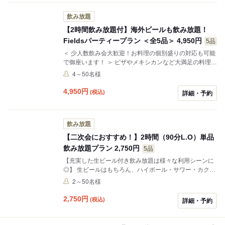
飲み放題
【2時間飲み放題付】海外ビールも飲み放題！
Fieldsパーティープラン ＜全5品＞ 4,950円
5品
＜ 少人数飲み会大歓迎！お料理の個別盛りの対応も可能
で御座います！ ＞ ピザやメキシカンなど大満足の料理
に、2時間の飲み放題がついたパーティーコース4,950円
4～50名様
（税込）！！各種ご宴会・各種パーティーにおすすめ♪
ビール・サワー・カクテルと充実の飲み放題☆ ※料金・
4,950
円
(税込)
詳細・予約
料理内容etc相談可能です！
飲み放題
【二次会におすすめ！】2時間（90分L.O）単品
飲み放題プラン 2,750円
5品
【充実した生ビール付き飲み放題は様々な利用シーンに
◎】 生ビールはもちろん、ハイボール・サワー・カクテ
ル・焼酎など約30種と豊富な種類！ 1時間あたり3杯以
2～50名様
上飲むなら断然お得♪ 仕事仲間や友人同士の飲み会、二
次会利用にもお薦めです！
2,750
円
(税込)
詳細・予約