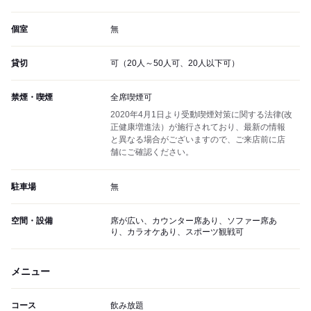
個室
無
貸切
可（20人～50人可、20人以下可）
禁煙・喫煙
全席喫煙可
2020年4月1日より受動喫煙対策に関する法律(改
正健康増進法）が施行されており、最新の情報
と異なる場合がございますので、ご来店前に店
舗にご確認ください。
駐車場
無
空間・設備
席が広い、カウンター席あり、ソファー席あ
り、カラオケあり、スポーツ観戦可
メニュー
コース
飲み放題