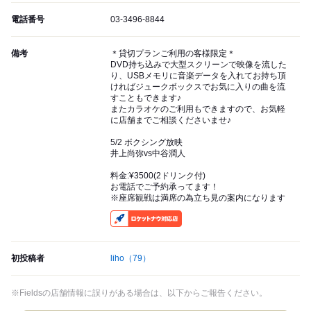
電話番号
03-3496-8844
備考
＊貸切プランご利用の客様限定＊
DVD持ち込みで大型スクリーンで映像を流した
り、USBメモリに音楽データを入れてお持ち頂
ければジュークボックスでお気に入りの曲を流
すこともできます♪
またカラオケのご利用もできますので、お気軽
に店舗までご相談くださいませ♪
5/2 ボクシング放映
井上尚弥vs中谷潤人
料金:¥3500(2ドリンク付)
お電話でご予約承ってます！
※座席観戦は満席の為立ち見の案内になります
RocketNow
初投稿者
liho
（79）
※Fieldsの店舗情報に誤りがある場合は、以下からご報告ください。