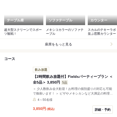
テーブル席
ソファテーブル
カウンター
超大型スクリーンでスポー
メキシコカラーのソファテ
スカルのテキーラボ
ツ観戦！
ーブル
並ぶ窓際カウンター
座席をもっと見る
コース
飲み放題
【2時間飲み放題付】Fieldsパーティープラン ＜
全5品＞ 3,850円
5品
＜ 少人数飲み会大歓迎！お料理の個別盛りの対応も可能
で御座います！ ＞ ピザやメキシカンなど大満足の料理
に、2時間の飲み放題がついたパーティーコース3,850円
4～50名様
（税込）！！ 各種ご宴会・各種パーティーにおすすめ♪♪
ビール・サワー・カクテルと充実の飲み放題☆ ※料金・
3,850
円
(税込)
詳細・予約
料理内容etc相談可能です！