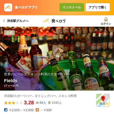
インストール
アプリで開く
渋谷駅グルメへ
ログイン
公式
世界のビールとメキシコ料理のスポーツバー
Fields
(フィールズ)
渋谷駅/スポーツバー､ ダイニングバー､ メキシコ料理
3.28
69
人
3195
人
￥2,000～￥2,999
～￥999