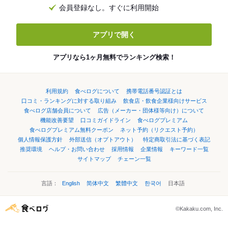
会員登録なし。すぐに利用開始
アプリで開く
アプリなら1ヶ月無料でランキング検索！
利用規約
食べログについて
携帯電話番号認証とは
口コミ・ランキングに対する取り組み
飲食店・飲食企業様向けサービス
食べログ店舗会員について
広告（メーカー・団体様等向け）について
機能改善要望
口コミガイドライン
食べログプレミアム
食べログプレミアム無料クーポン
ネット予約（リクエスト予約）
個人情報保護方針
外部送信（オプトアウト）
特定商取引法に基づく表記
推奨環境
ヘルプ・お問い合わせ
採用情報
企業情報
キーワード一覧
サイトマップ
チェーン一覧
言語：
English
简体中文
繁體中文
한국어
日本語
©Kakaku.com, Inc.