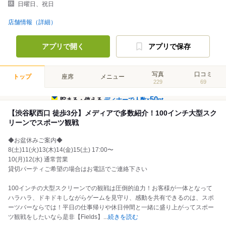
日曜日、祝日
店舗情報（詳細）
アプリで開く
アプリで保存
写真
口コミ
トップ
座席
メニュー
229
69
50
貯まる・使える
ディナーで人数×
pt
【渋谷駅西口 徒歩3分】メディアで多数紹介！100インチ大型スク
リーンでスポーツ観戦
◆お盆休みご案内◆
8(土)11(火)13(木)14(金)15(土) 17:00〜
10(月)12(水) 通常営業
貸切パーティご希望の場合はお電話でご連絡下さい
100インチの大型スクリーンでの観戦は圧倒的迫力！お客様が一体となって
ハラハラ、ドキドキしながらゲームを見守り、感動を共有できるのは、スポ
ーツバーならでは！平日の仕事帰りや休日仲間と一緒に盛り上がってスポー
ツ観戦をしたいなら是非【Fields】
...
続きを読む