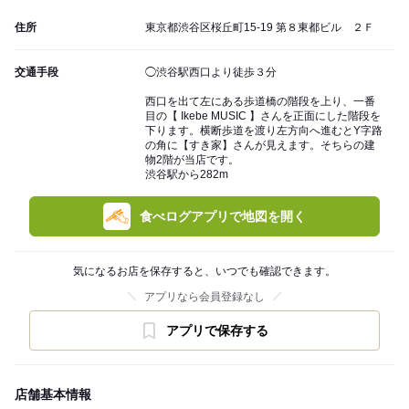
住所
東京都渋谷区桜丘町15-19 第８東都ビル ２Ｆ
交通手段
◯渋谷駅西口より徒歩３分
西口を出て左にある歩道橋の階段を上り、一番
目の【 Ikebe MUSIC 】さんを正面にした階段を
下ります。横断歩道を渡り左方向へ進むとY字路
の角に【すき家】さんが見えます。そちらの建
物2階が当店です。
渋谷駅から282m
食べログアプリで地図を開く
気になるお店を保存すると、いつでも確認できます。
アプリなら会員登録なし
アプリで保存する
店舗基本情報