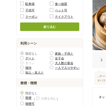
駐車場
食べ放題
子供可
ペット可
クーポン
テイクアウト
絞り込む
利用シーン
指定なし
家族・子供と
デート
女子会
合コン
大人数の宴会
接待
一人で入りやすい
知人・友人と
...
タバス
禁煙・喫煙
指定なし
ネッ
禁煙
分煙を含む
喫煙可