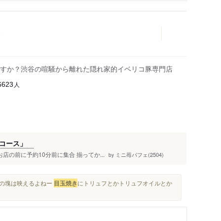
すか？渋谷の喧騒から離れた隠れ家的イベリコ豚専門店
人
6623
ぶコース」
店の前に予約10分前に集合 揃ってか...
ミニ苺パフェ(2504)
by
肉の塊は映えるよねー
目玉焼き
にトリュフとかトリュフオイルとか