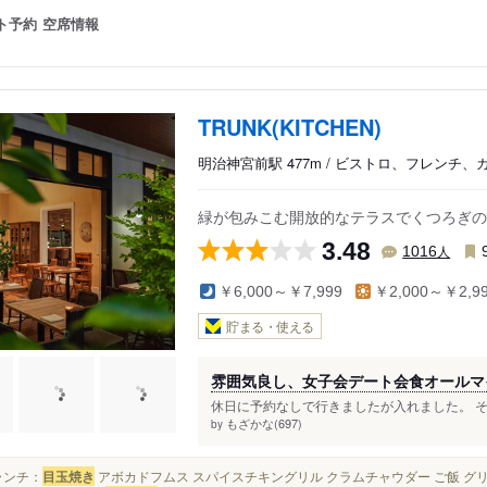
ト予約
空席情報
TRUNK(KITCHEN)
明治神宮前駅 477m / ビストロ、フレンチ、
緑が包みこむ開放的なテラスでくつろぎの
3.48
人
1016
￥6,000～￥7,999
￥2,000～￥2,9
貯まる・使える
雰囲気良し、女子会デート会食オールマ
休日に予約なしで行きましたが入れました。 そ
もざかな(697)
by
ブランチ：
目玉焼き
アボカドフムス スパイスチキングリル クラムチャウダー ご飯 