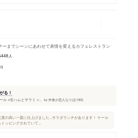
ナーまでシーンにあわせて表情を変えるカフェレストラン
人
5448
99
がる！
ール ○生ハムとサラミ ○...
外食が恋人なりほ(183)
by
度の高い一皿に仕上げました...サラダランチがあります！ ケール
もトッピングされていて...