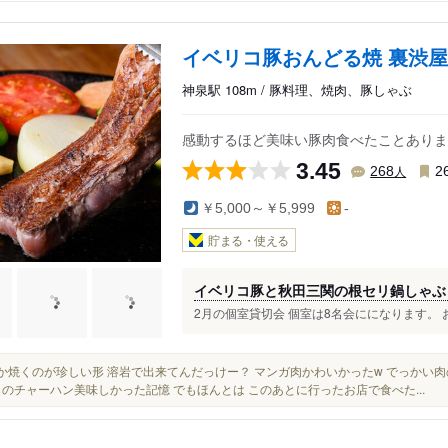
イベリコ豚おんどる焼 裏渋屋
神泉駅 108m / 豚料理、焼肉、豚しゃぶ
感動するほど美味い豚肉食べたことありま
3.45
人
268
2
￥5,000～￥5,999
-
貯まる・使える
イベリコ豚と秋田三関の根セリ鍋しゃ
2月の個室貸切会 個室は8名会にになります。 お
なんか焼くのが珍しい形 溶岩で出来てんだっけー？ マンガ肉かわいかったw でっかい
メのチャーハン美味しかった記憶 でもほんとは このあとに行ったお店で食べた...