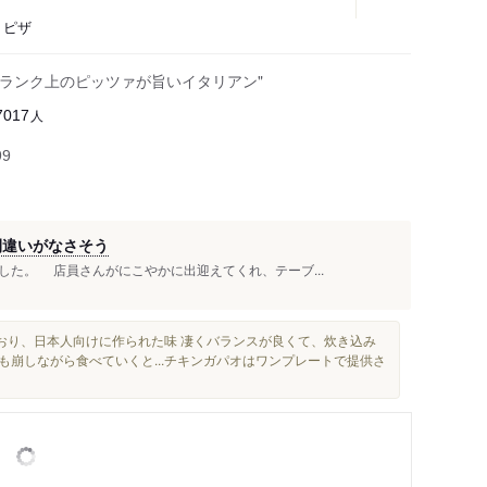
、ピザ
ンランク上のピッツァが旨いイタリアン"
人
7017
99
間違いがなさそう
た。 店員さんがにこやかに出迎えてくれ、テーブ...
おり、日本人向けに作られた味 凄くバランスが良くて、炊き込み
も崩しながら食べていくと...チキンガパオはワンプレートで提供さ