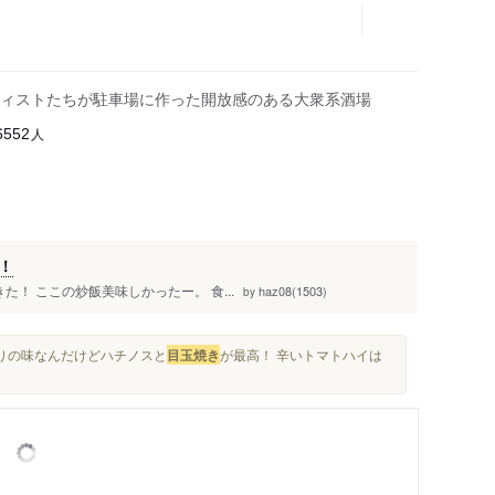
ィストたちが駐車場に作った開放感のある大衆系酒場
人
6552
！
た！ ここの炒飯美味しかったー。 食...
haz08(1503)
by
通りの味なんだけどハチノスと
目玉焼き
が最高！ 辛いトマトハイは