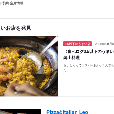
ト予約
空席情報
しいお店を発見
2026年08月0
3.5以下のうまい店
〈食べログ3.5以下のうま
郷土料理
おいしくってコスパも良い。1人で
た。
Pizza&Italian Leo