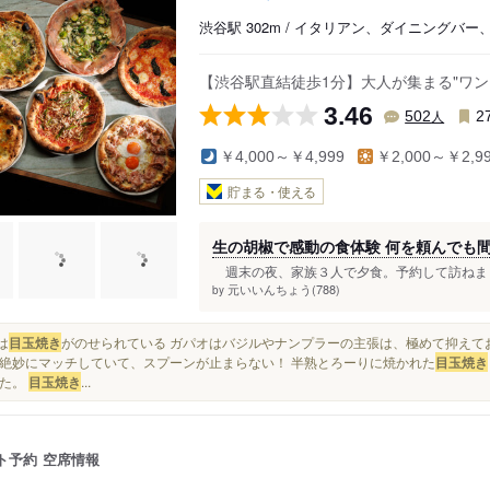
渋谷駅 302m / イタリアン、ダイニングバー
【渋谷駅直結徒歩1分】大人が集まる"ワ
3.46
人
502
2
￥4,000～￥4,999
￥2,000～￥2,9
貯まる・使える
生の胡椒で感動の食体験 何を頼んでも
週末の夜、家族３人で夕食。予約して訪ねまし
元いいんちょう(788)
by
には
目玉焼き
がのせられている ガパオはバジルやナンプラーの主張は、極めて抑えて
絶妙にマッチしていて、スプーンが止まらない！ 半熟とろーりに焼かれた
目玉焼き
した。
目玉焼き
...
ト予約
空席情報