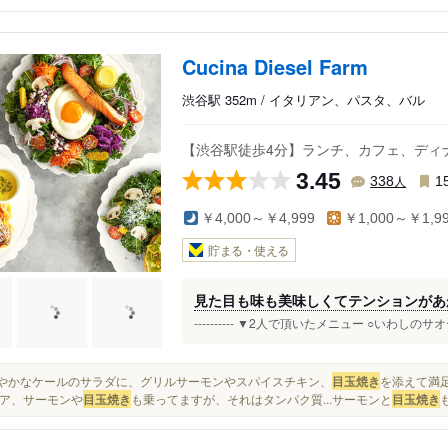
Cucina Diesel Farm
渋谷駅 352m / イタリアン、パスタ、バル
【渋谷駅徒歩4分】ランチ、カフェ、ディ
3.45
人
338
1
￥4,000～￥4,999
￥1,000～￥1,9
貯まる・使える
見た目も味も美味しくてテンションがあ
---------- ▼2人で頂いたメニュー ○いわしのサオ
色鮮やかなケールのサラダに、グリルサーモンやスパイスチキン、
目玉焼き
を添えて満足
ア、サーモンや
目玉焼き
も乗ってますが、それはタンパク質...サーモンと
目玉焼き