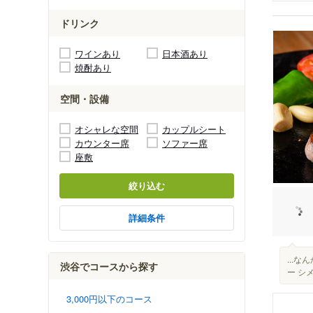
ドリンク
ワインあり
日本酒あり
焼酎あり
空間・設備
オシャレな空間
カップルシート
カウンター席
ソファー席
座敷
絞り込む
詳細条件
...
渋谷でコースから探す
ー シ
3,000円以下のコース