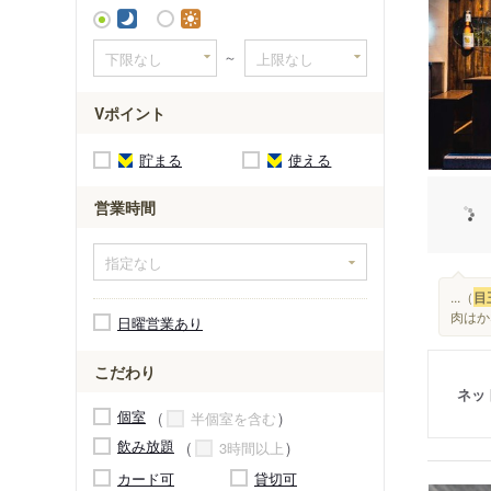
～
Vポイント
貯まる
使える
営業時間
...（
目
肉はか
日曜営業あり
こだわり
ネッ
個室
半個室を含む
飲み放題
3時間以上
カード可
貸切可