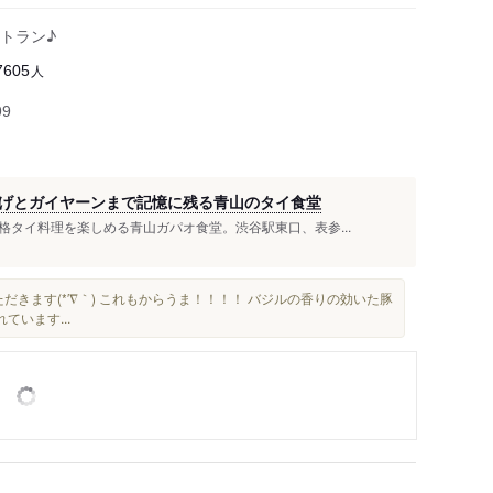
トラン♪
人
7605
99
げとガイヤーンまで記憶に残る青山のタイ食堂
タイ料理を楽しめる青山ガパオ食堂。渋谷駅東口、表参...
だきます(*′∇｀) これもからうま！！！！ バジルの香りの効いた豚
います...