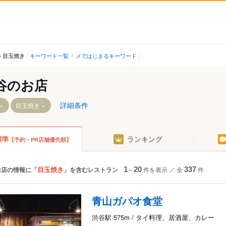
キーワード一覧
メではじまるキーワード
 目玉焼き
谷のお店
詳細条件
目玉焼き
標準
ランキング
【予約・PR店舗優先順】
目玉焼き
お店の情報に「
」を含むレストラン
1
～
20
件を表示
／
全
337
件
青山ガパオ食堂
渋谷駅 575m / タイ料理、居酒屋、カレー