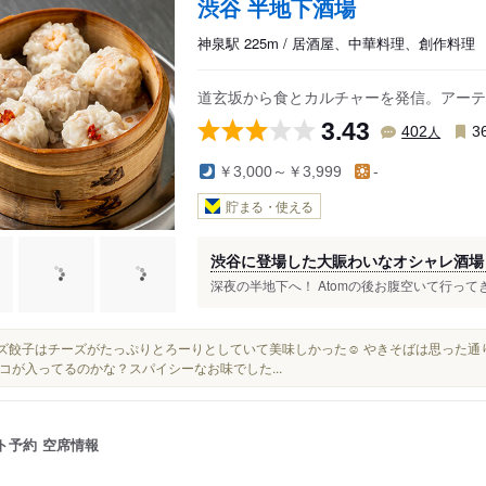
渋谷 半地下酒場
神泉駅 225m / 居酒屋、中華料理、創作料理
道玄坂から食とカルチャーを発信。アーテ
3.43
人
402
3
￥3,000～￥3,999
-
貯まる・使える
渋谷に登場した大賑わいなオシャレ酒場
深夜の半地下へ！ Atomの後お腹空いて行ってき
チーズ餃子はチーズがたっぷりとろーりとしていて美味しかった☺️ やきそばは思った
コが入ってるのかな？スパイシーなお味でした...
ト予約
空席情報