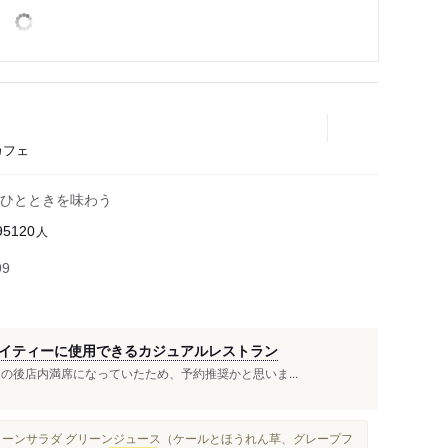
カフェ
ひとときを味わう
人
95120
99
イティーに使用できるカジュアルレストラン
の後店内満席になっていたため、予約推奨かと思いま...
グリーンサラダ グリーンジュース（ケールとほうれん草、グレープフ