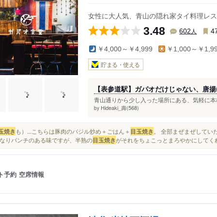
女性に大人気、青山の隠れ家タイ料理レス
3.48
人
602
4
￥4,000～￥4,999
￥1,000～￥1,9
貯まる・使える
【表参道駅】ガパオだけじゃない、唐揚
青山通りから少し入った場所にある、気軽に本格
Hideaki_壽(568)
by
玉焼き
も）...こちらは豚肉のバジル炒め＋ごはん＋
目玉焼き
。 全部まぜまぜしていた
なりパンチのある味ですが、半熟の
目玉焼き
がそれをちょこっとまろやかにしてくれて
ト予約
空席情報