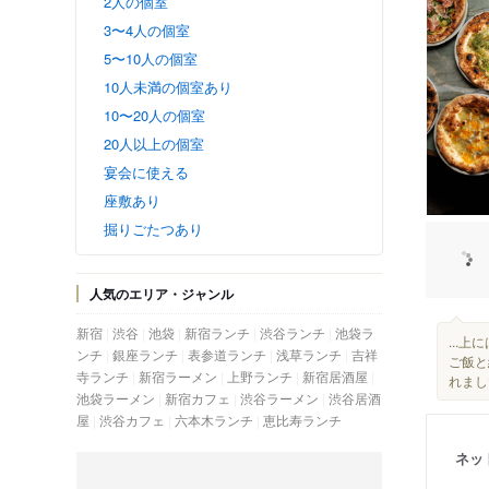
2人の個室
3〜4人の個室
5〜10人の個室
10人未満の個室あり
10〜20人の個室
20人以上の個室
宴会に使える
座敷あり
掘りごたつあり
人気のエリア・ジャンル
新宿
渋谷
池袋
新宿ランチ
渋谷ランチ
池袋ラ
...上
ンチ
銀座ランチ
表参道ランチ
浅草ランチ
吉祥
ご飯と
寺ランチ
新宿ラーメン
上野ランチ
新宿居酒屋
れま
池袋ラーメン
新宿カフェ
渋谷ラーメン
渋谷居酒
屋
渋谷カフェ
六本木ランチ
恵比寿ランチ
ネッ