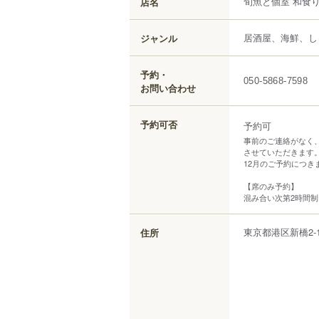
旬魚と個室 和食
店名
居酒屋、海鮮、し
ジャンル
予約・
050-5868-7598
お問い合わせ
予約可否
予約可
事前のご連絡がなく
させていただきます
12月のご予約につ
【席のみ予約】
混み合い次第2時間制
東京都
港区
新橋
2-
住所