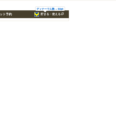
ディナーで人数 × 50pt
ット予約
貯まる・使える