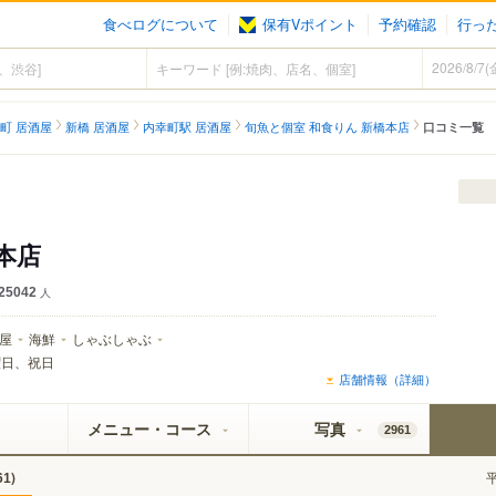
食べログについて
保有Vポイント
予約確認
行っ
町 居酒屋
新橋 居酒屋
内幸町駅 居酒屋
旬魚と個室 和食りん 新橋本店
口コミ一覧
本店
25042
人
屋
海鮮
しゃぶしゃぶ
曜日、祝日
店舗情報（詳細）
メニュー・コース
写真
2961
)
61