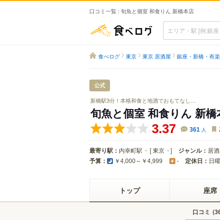
口コミ一覧 : 旬魚と個室 和食りん 新橋本店
食べログ
食べログ
東京
東京 居酒屋
銀座・新橋・有楽
公式
新橋駅3分！本格和食と地酒でおもてなし…
旬魚と個室 和食りん 新橋
3.37
361
人
最寄り駅：
内幸町駅
[
東京
]
ジャンル：
居酒
予算：
定休日：
日
￥4,000～￥4,999
-
トップ
座席
口コミ
(
3