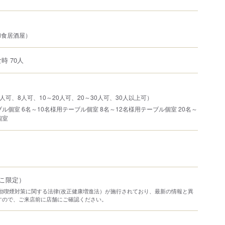
和食居酒屋）
時 70人
人可、8人可、10～20人可、20～30人可、30人以上可）
ル個室 6名～10名様用テーブル個室 8名～12名様用テーブル個室 20名～
個室
こ限定）
り受動喫煙対策に関する法律(改正健康増進法）が施行されており、最新の情報と異
すので、ご来店前に店舗にご確認ください。