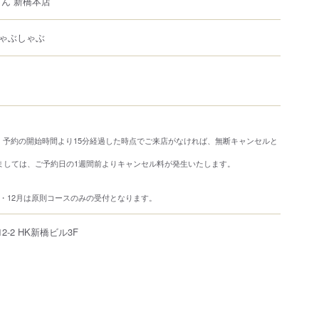
りん 新橋本店
ゃぶしゃぶ
、予約の開始時間より15分経過した時点でご来店がなければ、無断キャンセルと
。
きましては、ご予約日の1週間前よりキャンセル料が発生いたします。
・12月は原則コースのみの受付となります。
12-2
HK新橋ビル3F