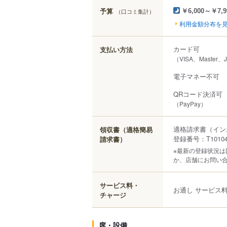
予算
（口コミ集計）
￥6,000～￥7,9
利用金額分布を
カード可
支払い方法
（VISA、Master
電子マネー不可
QRコード決済可
（PayPay）
適格請求書（イン
領収書（適格簡易
登録番号：T101040
請求書）
※最新の登録状況
か、店舗にお問い
サービス料・
お通し サービス
チャージ
席・設備