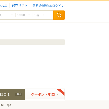
たお店
保存リスト
無料会員登録/ログイン
口コミ
クーポン・地図
361
平均・分布