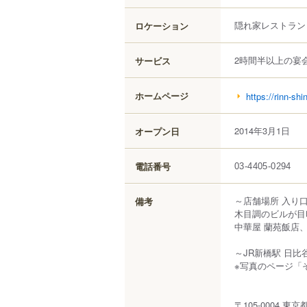
隠れ家レストラン
ロケーション
2時間半以上の宴
サービス
ホームページ
https://rinn-shi
2014年3月1日
オープン日
電話番号
03-4405-0294
～店舗場所 入り
備考
木目調のビルが目
中華屋 蘭苑飯店
～JR新橋駅 日比
※写真のページ「
〒105-0004 