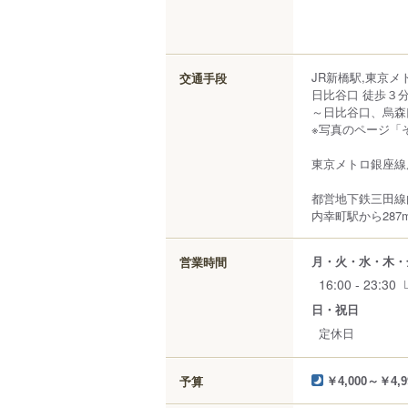
JR新橋駅,東京
交通手段
日比谷口 徒歩３分
～日比谷口、烏森
※写真のページ「
東京メトロ銀座線
都営地下鉄三田線内
内幸町駅から287
月・火・水・木・
営業時間
16:00 - 23:30
日・祝日
定休日
予算
￥4,000～￥4,9