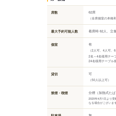
62席
席数
（全席個室の本格
着席時 62人、立食
最大予約可能人数
有
個室
（2人可、4人可、6
2名～4名様用テーブ
24名様用テーブル
可
貸切
（50人以上可）
分煙（加熱式たば
禁煙・喫煙
2020年4月1日よ
なる場合がございま
無
駐車場