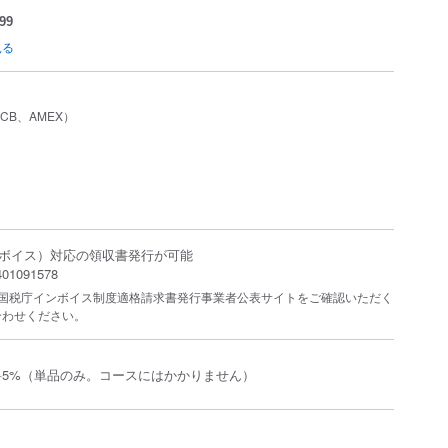
99
見る
、JCB、AMEX）
ボイス）対応の領収書発行が可能
1091578
は国税庁インボイス制度適格請求書発行事業者公表サイトをご確認いただく
合わせください。
料5%（単品のみ。コースにはかかりません）