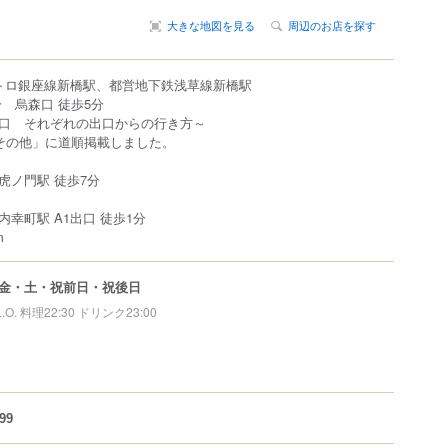
大きな地図を見る
周辺のお店を探す
メトロ銀座線新橋駅、都営地下鉄浅草線新橋駅
 烏森口 徒歩5分
口 それぞれの出口からの行き方～
その他」に道順掲載しました。
虎ノ門駅 徒歩7分
幸町駅 A1出口 徒歩1分
m
金・土・祝前日・祝後日
L.O. 料理22:30 ドリンク23:00
99