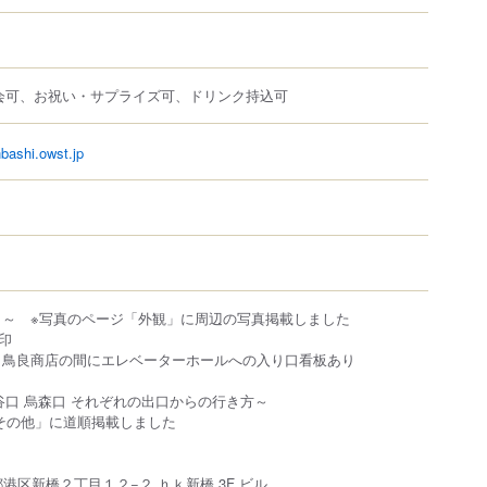
会可、お祝い・サプライズ可、ドリンク持込可
nbashi.owst.jp
口～ ※写真のページ「外観」に周辺の写真掲載しました
印
、鳥良商店の間にエレベーターホールへの入り口看板あり
谷口 烏森口 それぞれの出口からの行き方～
その他」に道順掲載しました
東京都港区新橋２丁目１２−２ ｈｋ新橋 3F ビル