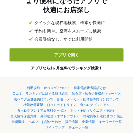
より便利になったアプリで
快適にお店探し
クイックな現在地検索。検索が快適に
予約も簡単。空席をスムーズに検索
会員登録なし。すぐに利用開始
アプリで開く
アプリなら1ヶ月無料でランキング検索！
利用規約
食べログについて
携帯電話番号認証とは
口コミ・ランキングに対する取り組み
飲食店・飲食企業様向けサービス
食べログ店舗会員について
広告（メーカー・団体様等向け）について
機能改善要望
口コミガイドライン
食べログプレミアム
食べログプレミアム無料クーポン
ネット予約（リクエスト予約）
個人情報保護方針
外部送信（オプトアウト）
特定商取引法に基づく表記
推奨環境
ヘルプ・お問い合わせ
採用情報
企業情報
キーワード一覧
サイトマップ
チェーン一覧