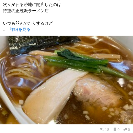
次々変わる跡地に開店したのは
待望の正統派ラーメン店
いつも並んでたりするけど
...
詳細を見る
18
0
0