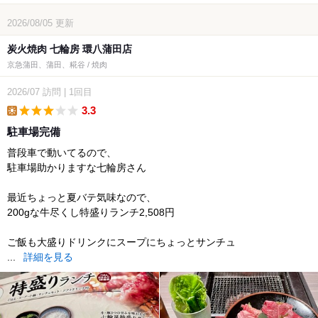
2026/08/05
更新
炭火焼肉 七輪房 環八蒲田店
京急蒲田、蒲田、糀谷 / 焼肉
2026/07
訪問
|
1回目
3.3
lunch
駐車場完備
普段車で動いてるので、
駐車場助かりますな七輪房さん
最近ちょっと夏バテ気味なので、
200gな牛尽くし特盛りランチ2,508円
ご飯も大盛りドリンクにスープにちょっとサンチュ
...
詳細を見る