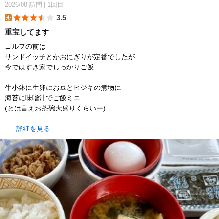
2026/08
訪問
|
1回目
3.5
lunch
重宝してます
ゴルフの前は
サンドイッチとかおにぎりが定番でしたが
今ではすき家でしっかりご飯
牛小鉢に生卵にお豆とヒジキの煮物に
海苔に味噌汁でご飯ミニ
(とは言えお茶碗大盛りくらいー)
...
詳細を見る