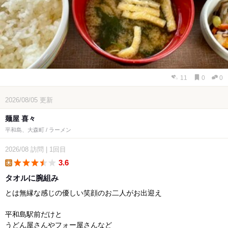
11
0
0
2026/08/05
更新
麺屋 喜々
平和島、大森町 / ラーメン
2026/08
訪問
|
1回目
3.6
lunch
タオルに腕組み
とは無縁な感じの優しい笑顔のお二人がお出迎え
平和島駅前だけと
うどん屋さんやフォー屋さんなど