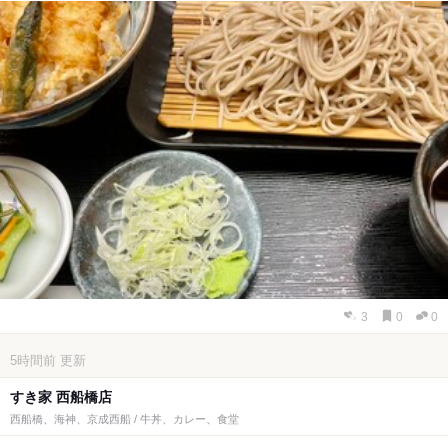
3
0
0
5時間前
更新
すき家 西船橋店
西船橋、海神、京成西船 / 牛丼、カレー、食堂