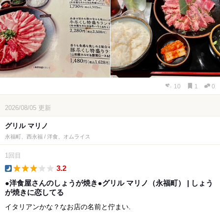
10
1
0
2026/08/05
更新
グリル マリノ
永福町、西永福 / 洋食、オムライス
1回目
3.2
dinner
●洋食屋さんのしょうが焼き●グリル マリノ（永福町） | しょう
が焼きに恋してる
イタリアンかな？なお店の名前と佇まい.