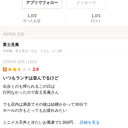
アプリでフォロー
メッセージ
1,372
1,371
行ったお店
口コミ
4時間前
更新
富士見庵
中村橋、富士見台 / そば、うどん、かつ丼
2026/08
訪問
|
1回目
2.9
lunch
いつもランチは並んでるけど
出歩くのも憚られるこの日は
行列なかったので富士見庵さん
でも店内は満員でその後は結構かかって30分で
ホールの方もとってもお疲れみたい
ミニイカ天丼と冷たいお蕎麦で1,350円...
詳細を見る