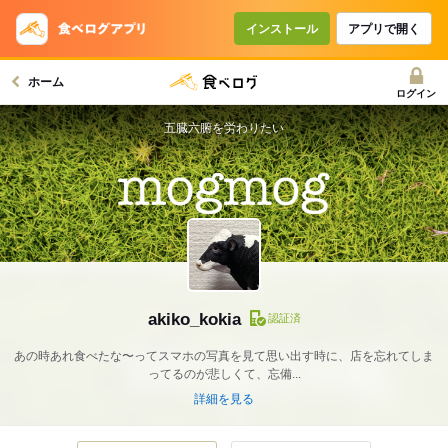
インストール
アプリで開く
ホーム
ログイン
五臓六腑を労わりたい
akiko_kokia
認証済
あの時あれ食べたな〜ってスマホの写真を見て思い出す時に、店を忘れてしま
ってるのが悲しくて、忘備...
詳細を見る