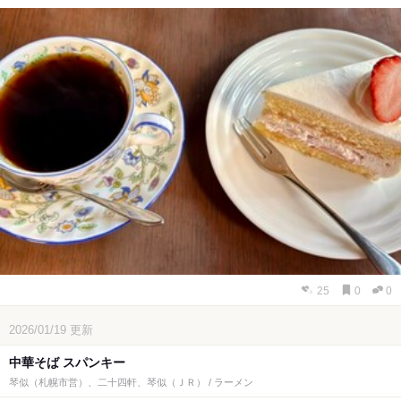
25
0
0
2026/01/19
更新
中華そば スパンキー
琴似（札幌市営）、二十四軒、琴似（ＪＲ） / ラーメン