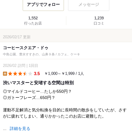
アプリでフォロー
メッセージ
1,552
1,239
行ったお店
口コミ
2026/02/17
更新
コーヒースクエア・ドゥ
中島公園、豊水すすきの、山鼻９条 / カフェ、ケーキ
2026/02
訪問
|
1回目
3.5
￥1,000～￥1,999 / 1人
lunch
渋いマスターと安堵する空間は特別
◎マイルドコーヒー…たしか550円？
◎ガトーフレーズ…650円？
運動不足解消と気分転換を目的に長時間の散歩をしていたが、さす
がに疲れてしまい、通りかかったこのお店に避難した。
...
詳細を見る