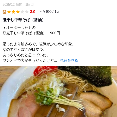
2025/12
訪問
|
1回目
3.0
～￥999 / 1人
lunch
煮干し中華そば（醤油）
▼オーダーしたもの
◎煮干し中華そば（醤油）…900円
思ったより油多めで、塩気が少なめな印象。
なので油っぽさが目立つ。
あっさりめだと思っていた。
ワンオペで大変そうだったけど...
詳細を見る