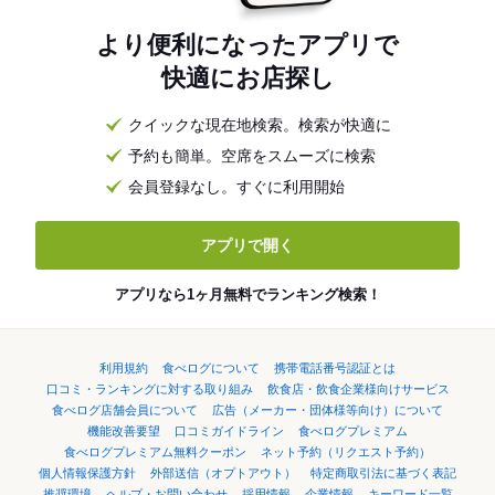
より便利になったアプリで
快適にお店探し
クイックな現在地検索。検索が快適に
予約も簡単。空席をスムーズに検索
会員登録なし。すぐに利用開始
アプリで開く
アプリなら1ヶ月無料でランキング検索！
利用規約
食べログについて
携帯電話番号認証とは
口コミ・ランキングに対する取り組み
飲食店・飲食企業様向けサービス
食べログ店舗会員について
広告（メーカー・団体様等向け）について
機能改善要望
口コミガイドライン
食べログプレミアム
食べログプレミアム無料クーポン
ネット予約（リクエスト予約）
個人情報保護方針
外部送信（オプトアウト）
特定商取引法に基づく表記
推奨環境
ヘルプ・お問い合わせ
採用情報
企業情報
キーワード一覧