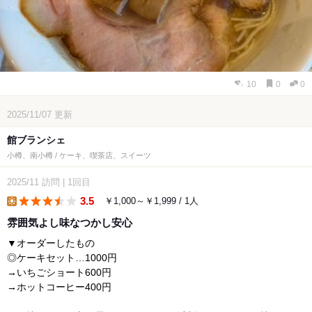
10
0
0
2025/11/07
更新
館ブランシェ
小樽、南小樽 / ケーキ、喫茶店、スイーツ
2025/11
訪問
|
1回目
3.5
￥1,000～￥1,999 / 1人
lunch
雰囲気よし味なつかし安心
▼オーダーしたもの
◎ケーキセット…1000円
→いちごショート600円
→ホットコーヒー400円