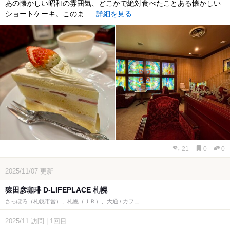
あの懐かしい昭和の雰囲気、どこかで絶対食べたことある懐かしい
ショートケーキ。このま...
詳細を見る
21
0
0
2025/11/07
更新
猿田彦珈琲 D-LIFEPLACE 札幌
さっぽろ（札幌市営）、札幌（ＪＲ）、大通 / カフェ
2025/11
訪問
|
1回目