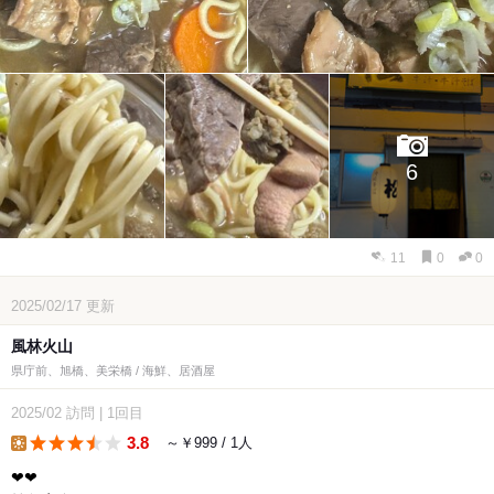
6
11
0
0
2025/02/17
更新
風林火山
県庁前、旭橋、美栄橋 / 海鮮、居酒屋
2025/02
訪問
|
1回目
3.8
～￥999 / 1人
lunch
︎❤︎❤︎