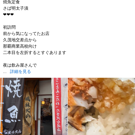
焼魚定食
さば明太子漬
❤︎❤︎❤︎
初訪問
前から気になってたお店
久茂地交差点から
那覇商業高校向け
二本目を左折するとすぐあります
夜は飲み屋さんで
...
詳細を見る