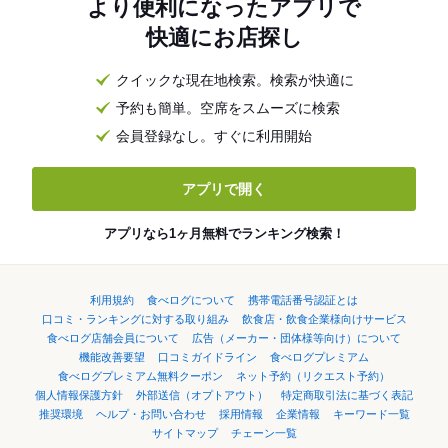
より便利になったアプリで
快適にお店探し
クイックな現在地検索。検索が快適に
予約も簡単。空席をスムーズに検索
会員登録なし。すぐに利用開始
アプリで開く
アプリなら1ヶ月無料でランキング検索！
利用規約
食べログについて
携帯電話番号認証とは
口コミ・ランキングに対する取り組み
飲食店・飲食企業様向けサービス
食べログ店舗会員について
広告（メーカー・団体様等向け）について
機能改善要望
口コミガイドライン
食べログプレミアム
食べログプレミアム無料クーポン
ネット予約（リクエスト予約）
個人情報保護方針
外部送信（オプトアウト）
特定商取引法に基づく表記
推奨環境
ヘルプ・お問い合わせ
採用情報
企業情報
キーワード一覧
サイトマップ
チェーン一覧