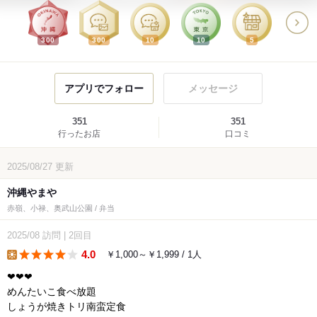
300
300
10
10
5
アプリでフォロー
メッセージ
351
351
行ったお店
口コミ
2025/08/27
更新
沖縄やまや
赤嶺、小禄、奥武山公園 / 弁当
2025/08
訪問
|
2回目
4.0
￥1,000～￥1,999 / 1人
lunch
︎❤︎❤︎❤︎
めんたいこ食べ放題
しょうが焼きトリ南蛮定食