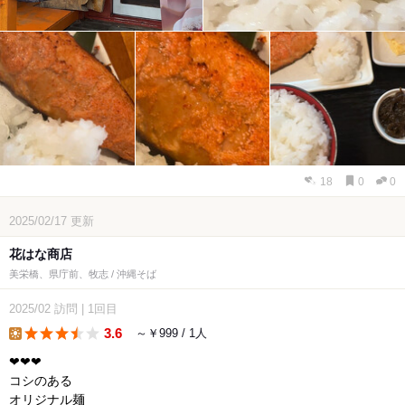
18
0
0
2025/02/17
更新
花はな商店
美栄橋、県庁前、牧志 / 沖縄そば
2025/02
訪問
|
1回目
3.6
～￥999 / 1人
lunch
❤︎❤︎❤︎
コシのある
オリジナル麺