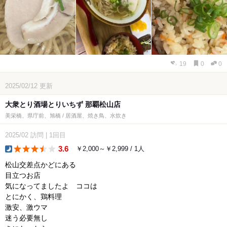
19
0
0
2025/02/12
更新
大衆とり酒場とりいちず 那覇松山店
美栄橋、県庁前、旭橋 / 居酒屋、焼き鳥、水炊き
2025/02
訪問
|
1回目
3.6
￥2,000～￥2,999 / 1人
dinner
松山交差点かどにある
目立つお店
気になってましたよ ココは
とにかく、鶏料理
激安、激ウマ
迷う必要無し