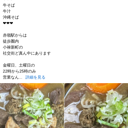
牛そば
牛汁
沖縄そば
❤︎❤︎❤︎
赤嶺駅からは
徒歩圏内
小禄新町の
社交街ど真ん中にあります
金曜日、土曜日の
22時から25時のみ
営業なん...
詳細を見る