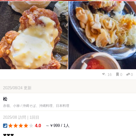
16
0
0
2025/08/24
更新
松
赤嶺、小禄 / 沖縄そば、沖縄料理、日本料理
2025/08
訪問
|
1回目
4.0
～￥999 / 1人
dinner
︎❤︎❤︎❤︎