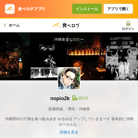
インストール
アプリで開く
ホーム
ログイン
沖縄食道なのだ〜
nopio2k
認証済
医療関係
男性・沖縄県
沖縄県内の穴場を食べ飲み歩き ゆるゆる アップしていきま〜す 基本的に沖縄
ローカルな...
詳細を見る