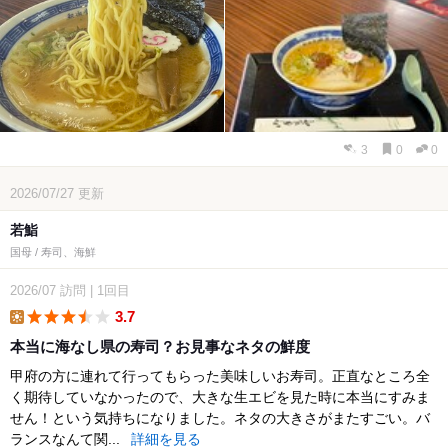
3
0
0
2026/07/27
更新
若鮨
国母 / 寿司、海鮮
2026/07
訪問
|
1回目
3.7
lunch
本当に海なし県の寿司？お見事なネタの鮮度
甲府の方に連れて行ってもらった美味しいお寿司。正直なところ全
く期待していなかったので、大きな生エビを見た時に本当にすみま
せん！という気持ちになりました。ネタの大きさがまたすごい。バ
ランスなんて関...
詳細を見る