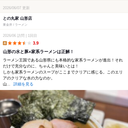
2026/06/07
更新
との丸家 山形店
東金井 / ラーメン
2026/06
訪問
|
1回目
3.9
lunch
山形の水と豚×家系ラーメンは正解！
ラーメン王国である山形県にも本格的な家系ラーメンが進出！それ
だけで充分なのに、ちゃんと美味いとは！
しかも家系ラーメンのスープがここまでクリアに感じる。このエリ
アのクリアな水の力なのか。
山...
詳細を見る