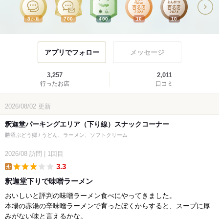
8
700
400
10
10
か月
アプリでフォロー
メッセージ
3,257
2,011
行ったお店
口コミ
2026/08/02
更新
釈迦堂パーキングエリア（下り線）スナックコーナー
勝沼ぶどう郷 / うどん、ラーメン、ソフトクリーム
2026/08
訪問
|
1回目
3.3
lunch
釈迦堂下りで味噌ラーメン
おいしいと評判の味噌ラーメン食べにやってきました。
本場の赤湯の辛味噌ラーメンで育ったぼくからすると、スープに厚
みがない味と言えるかな。