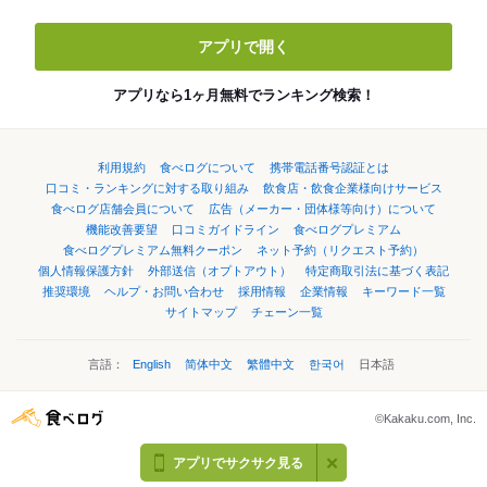
アプリで開く
アプリなら1ヶ月無料でランキング検索！
利用規約
食べログについて
携帯電話番号認証とは
口コミ・ランキングに対する取り組み
飲食店・飲食企業様向けサービス
食べログ店舗会員について
広告（メーカー・団体様等向け）について
機能改善要望
口コミガイドライン
食べログプレミアム
食べログプレミアム無料クーポン
ネット予約（リクエスト予約）
個人情報保護方針
外部送信（オプトアウト）
特定商取引法に基づく表記
推奨環境
ヘルプ・お問い合わせ
採用情報
企業情報
キーワード一覧
サイトマップ
チェーン一覧
言語：
English
简体中文
繁體中文
한국어
日本語
©Kakaku.com, Inc.
アプリでサクサク見る