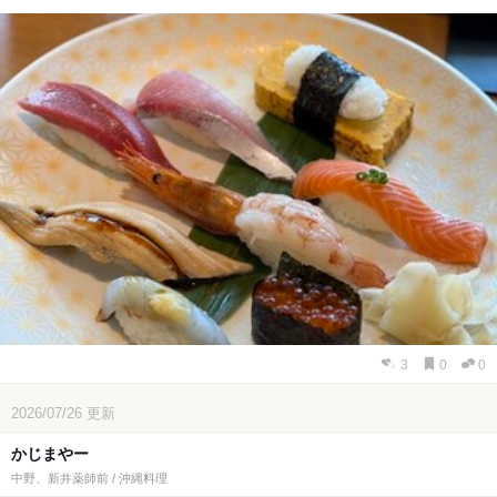
3
0
0
2026/07/26
更新
かじまやー
中野、新井薬師前 / 沖縄料理