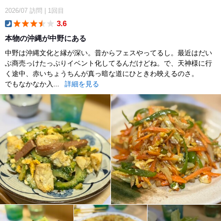
2026/07
訪問
|
1回目
3.6
dinner
本物の沖縄が中野にある
中野は沖縄文化と縁が深い。昔からフェスやってるし。最近はだい
ぶ商売っけたっぷりイベント化してるんだけどね。で、天神様に行
く途中、赤いちょうちんが真っ暗な道にひときわ映えるのさ。
でもなかなか入...
詳細を見る