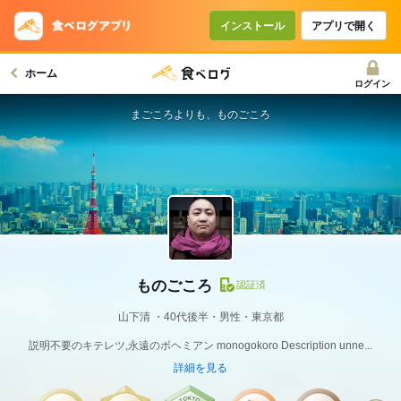
インストール
アプリで開く
ホーム
ログイン
まごころよりも、ものごころ
ものごころ
認証済
山下清
40代後半・男性・東京都
説明不要のキテレツ,永遠のボヘミアン monogokoro Description unne...
詳細を見る