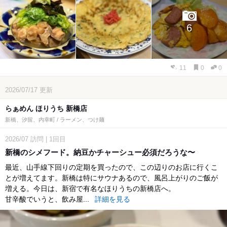
6
11
0
0
2026/07/17
更新
らぁめん ほりうち 新橋店
新橋、汐留、内幸町 / ラーメン、つけ麺
2026/07
訪問
|
1回目
新橋のシメフード。納豆かチャーシュー必須だろうな〜
最近、山手線下回りの定期を買ったので、この辺りのお店に行くこ
とが増えてます。新橋は特にサウナあるので、風呂上がりのご飯が
増える。今日は、新宿で有名なほりうちの新橋店へ。
甘辛酸でいうと、飲み屋...
詳細を見る