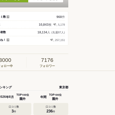
件
コミ数
968
？
枚
真
10,843
5,178
人
問者数
18,134
(先週87人)
いね！
257,151
？
3000
7176
フォロー中
フォロワー
ンキング
東京都
TOP100位
TOP100位
年
月
年間
2026
8
圏外
圏外
口コミ数
口コミ数
3
236
件
件