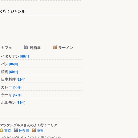
く行くジャンル
カフェ
居酒屋
ラーメン
イタリアン
[
88
件]
パン
[
86
件]
焼肉
[
69
件]
日本料理
[
62
件]
カレー
[
58
件]
ケーキ
[
57
件]
ホルモン
[
54
件]
マツケングルメさんのよく行くエリア
東京
神奈川
埼玉
マツケングルメさんのよく行くジャンル