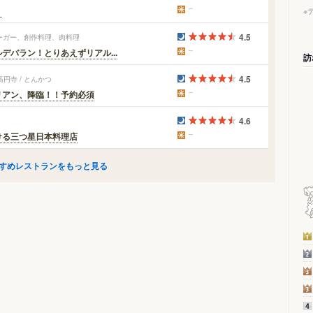
！
※
4.5
バーガー、創作料理、肉料理
バラン！とりあえずリアル...
訪
4.5
円寺 / とんかつ
リアン、降臨！！予約必須
4.6
ける三つ星日本料理店
すめレストランをもっと見る