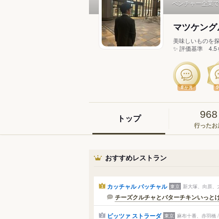
ベンチャー企業で
マツケング
美味しいものを
✨ 評価基準 4.
8
か月
968
トップ
行ったお
おすすめレストラン
カッチャル バッチャル
東京
新大塚、向原、大
1
チーズクルチャとバターチキンいっとけ！
ピッツァ ストラーダ
東京
麻布十番、赤羽橋 
2