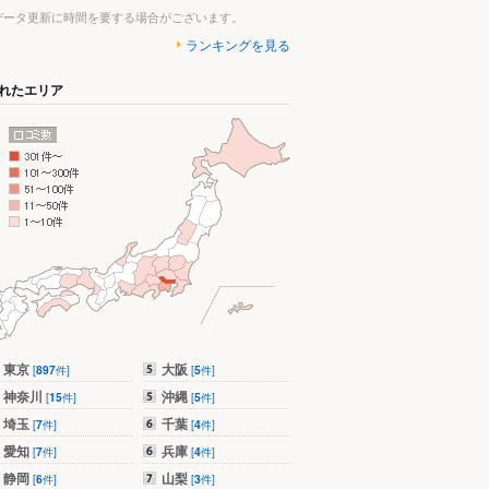
データ更新に時間を要する場合がございます。
ランキングを見る
れたエリア
東京
大阪
[
897
件]
[
5
件]
神奈川
沖縄
[
15
件]
[
5
件]
埼玉
千葉
[
7
件]
[
4
件]
愛知
兵庫
[
7
件]
[
4
件]
静岡
山梨
[
6
件]
[
3
件]