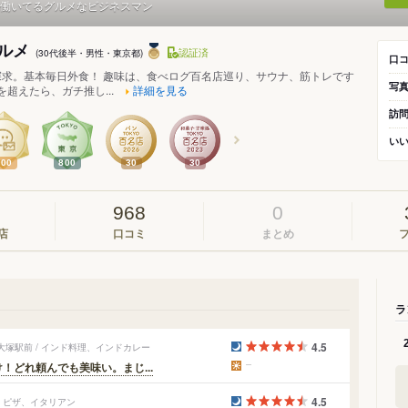
働いてるグルメなビジネスマン
ルメ
認証済
(30代後半・男性・東京都)
口
探求。基本毎日外食！ 趣味は、食べログ百名店巡り、サウナ、筋トレです
写
5を超えたら、ガチ推し...
詳細を見る
訪
い
900
800
30
30
968
0
店
口コミ
まとめ
ラ
4.5
塚駅前 / インド料理、インドカレー
どれ頼んでも美味い。まじ...
4.5
/ ピザ、イタリアン