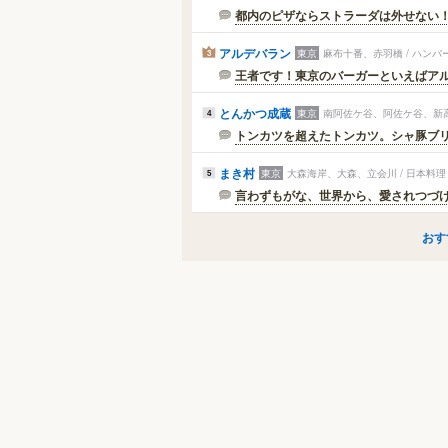
都内のピザならストラーダは外せない
アルデバラン
東京
麻布十番、赤羽橋 / ハン
3
王者です！東京のバーガーといえばアルデ
とんかつ成蔵
東京
南阿佐ケ谷、阿佐ケ谷、新高
4
トンカツを超えたトンカツ。シャ豚ブ
まき村
東京
大森海岸、大森、立会川 / 日本料理
5
言わずもがな、世界から、愛されつづ
おす