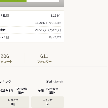
件
コミ数
1,128
？
枚
真
11,201
11,392
人
問者数
26,517
(先週20人)
いね！
47,477
？
206
611
フォロー中
フォロワー
ンキング
池袋
（東京都）
TOP100位
TOP100位
年
月
年間
2026
8
圏外
圏外
口コミ数
口コミ数
0
5
件
件