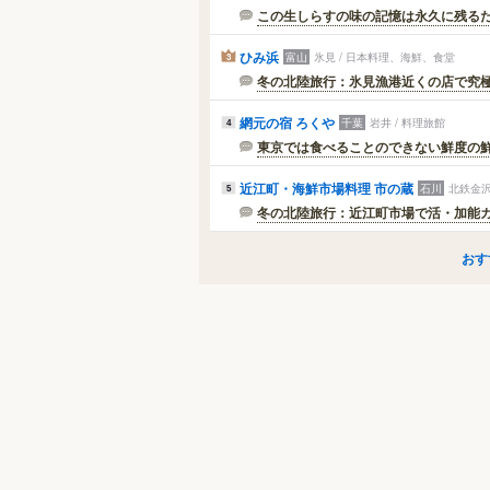
この生しらすの味の記憶は永久に残る
ひみ浜
富山
氷見 / 日本料理、海鮮、食堂
3
冬の北陸旅行：氷見漁港近くの店で究極の
網元の宿 ろくや
千葉
岩井 / 料理旅館
4
東京では食べることのできない鮮度の
近江町・海鮮市場料理 市の蔵
石川
北鉄金沢
5
冬の北陸旅行：近江町市場で活・加能ガニ
おす