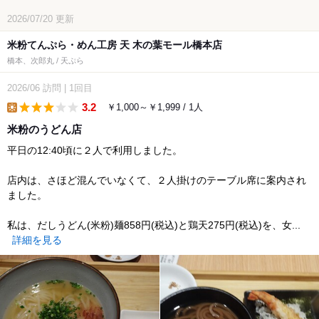
2026/07/20
更新
米粉てんぷら・めん工房 天 木の葉モール橋本店
橋本、次郎丸 / 天ぷら
2026/06
訪問
|
1回目
3.2
￥1,000～￥1,999 / 1人
lunch
米粉のうどん店
平日の12:40頃に２人で利用しました。
店内は、さほど混んでいなくて、２人掛けのテーブル席に案内され
ました。
私は、だしうどん(米粉)麺858円(税込)と鶏天275円(税込)を、女...
詳細を見る