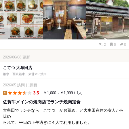
2
0
0
2026/06/08
更新
こてつ 大牟田店
銀水、西鉄銀水、東甘木 / 焼肉
2026/05
訪問
|
1回目
3.5
￥1,000～￥1,999 / 1人
lunch
佐賀牛メインの焼肉店でランチ焼肉定食
大牟田でランチなら こてつ がお薦め、と大牟田在住の友人から
奨め
られて、平日の正午過ぎに４人で利用しました。