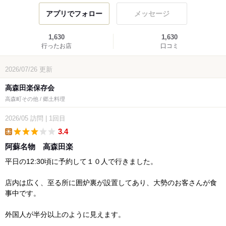
アプリでフォロー
メッセージ
1,630
1,630
行ったお店
口コミ
2026/07/26
更新
高森田楽保存会
高森町その他 / 郷土料理
2026/05
訪問
|
1回目
3.4
lunch
阿蘇名物 高森田楽
平日の12:30頃に予約して１０人で行きました。
店内は広く、至る所に囲炉裏が設置してあり、大勢のお客さんが食
事中です。
外国人が半分以上のように見えます。