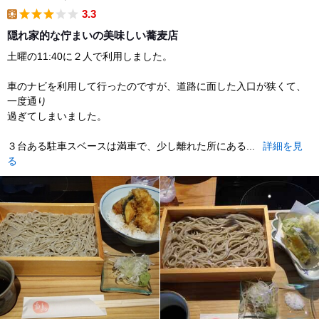
3.3
lunch
隠れ家的な佇まいの美味しい蕎麦店
土曜の11:40に２人で利用しました。
車のナビを利用して行ったのですが、道路に面した入口が狭くて、
一度通り
過ぎてしまいました。
３台ある駐車スベースは満車で、少し離れた所にある...
詳細を見
る