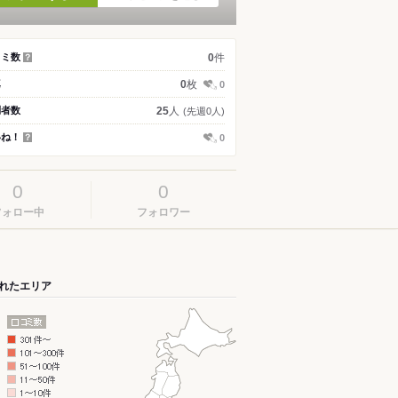
件
コミ数
0
？
枚
真
0
0
人
問者数
25
(先週0人)
いね！
0
？
0
0
フォロー中
フォロワー
れたエリア