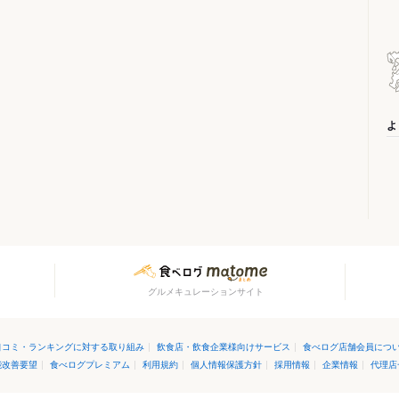
よ
グルメキュレーションサイト
口コミ・ランキングに対する取り組み
|
飲食店・飲食企業様向けサービス
|
食べログ店舗会員につ
能改善要望
|
食べログプレミアム
|
利用規約
|
個人情報保護方針
|
採用情報
|
企業情報
|
代理店