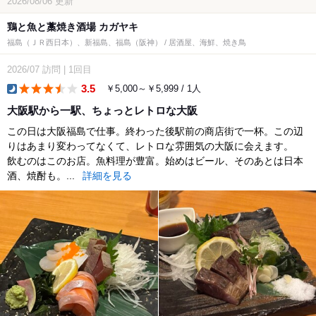
2026/08/06
更新
鶏と魚と藁焼き酒場 カガヤキ
福島（ＪＲ西日本）、新福島、福島（阪神） / 居酒屋、海鮮、焼き鳥
2026/07
訪問
|
1回目
3.5
￥5,000～￥5,999 / 1人
dinner
大阪駅から一駅、ちょっとレトロな大阪
この日は大阪福島で仕事。終わった後駅前の商店街で一杯。この辺
りはあまり変わってなくて、レトロな雰囲気の大阪に会えます。
飲むのはこのお店。魚料理が豊富。始めはビール、そのあとは日本
酒、焼酎も。...
詳細を見る