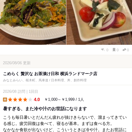
0
0
0
2026/08/06
更新
こめらく 贅沢な お茶漬け日和 横浜ランドマーク店
みなとみらい、桜木町、馬車道 / 日本料理、丼、創作料理
2026/08
訪問
|
1回目
4.0
￥1,000～￥1,999 / 1人
lunch
暑すぎる、また冷や汁のお世話になります
こうも毎日暑いとだんだん疲れが抜けきらないで、溜まってきてい
る感じ。疲労回復は食べて、寝るが基本。まずは食べる方。
なかなか食欲が出ないけど、こういうときは冷や汁。またお世話に