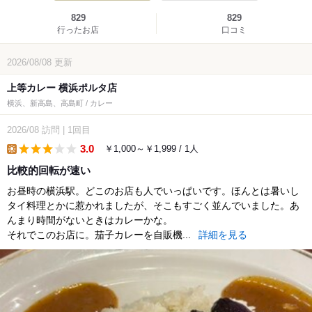
829
829
行ったお店
口コミ
2026/08/08
更新
上等カレー 横浜ポルタ店
横浜、新高島、高島町 / カレー
2026/08
訪問
|
1回目
3.0
￥1,000～￥1,999 / 1人
lunch
比較的回転が速い
お昼時の横浜駅。どこのお店も人でいっぱいです。ほんとは暑いし
タイ料理とかに惹かれましたが、そこもすごく並んでいました。あ
んまり時間がないときはカレーかな。
それでこのお店に。茄子カレーを自販機...
詳細を見る