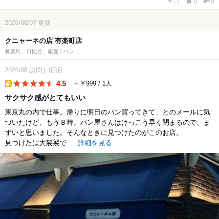
1
0
0
2026/08/07
更新
クニャーネの店 有楽町店
有楽町、日比谷、銀座 / パン
2026/08
訪問
|
1回目
4.5
～￥999 / 1人
takeout
サクサク感がとてもいい
東京丸の内で仕事。帰りに明日のパン買ってきて、とのメールに気
づいたけど、もう８時。パン屋さんはけっこう早く閉まるので、ま
ずいと思いました。そんなときに見つけたのがこのお店。
見つけたは大袈裟で...
詳細を見る