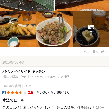
6
0
0
0
2026/08/06
更新
バベル ベイサイド キッチン
横浜、新高島、神奈川 / ビアバー、ビアホール、肉料理
2026/08
訪問
|
2回目
3.5
￥5,000～￥5,999 / 1人
dinner
水辺でビール
この日は少しましだったとはいえ、連日の猛暑。仕事終わりにビー