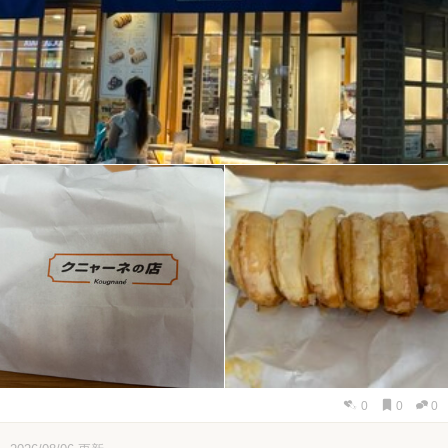
0
0
0