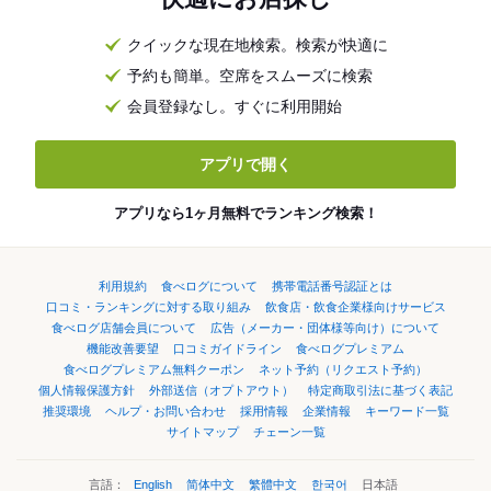
クイックな現在地検索。検索が快適に
予約も簡単。空席をスムーズに検索
会員登録なし。すぐに利用開始
アプリで開く
アプリなら1ヶ月無料でランキング検索！
利用規約
食べログについて
携帯電話番号認証とは
口コミ・ランキングに対する取り組み
飲食店・飲食企業様向けサービス
食べログ店舗会員について
広告（メーカー・団体様等向け）について
機能改善要望
口コミガイドライン
食べログプレミアム
食べログプレミアム無料クーポン
ネット予約（リクエスト予約）
個人情報保護方針
外部送信（オプトアウト）
特定商取引法に基づく表記
推奨環境
ヘルプ・お問い合わせ
採用情報
企業情報
キーワード一覧
サイトマップ
チェーン一覧
言語：
English
简体中文
繁體中文
한국어
日本語