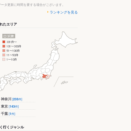
データ更新に時間を要する場合がございます。
ランキングを見る
れたエリア
神奈川
[
233
件]
東京
[
143
件]
千葉
[
1
件]
く行くジャンル