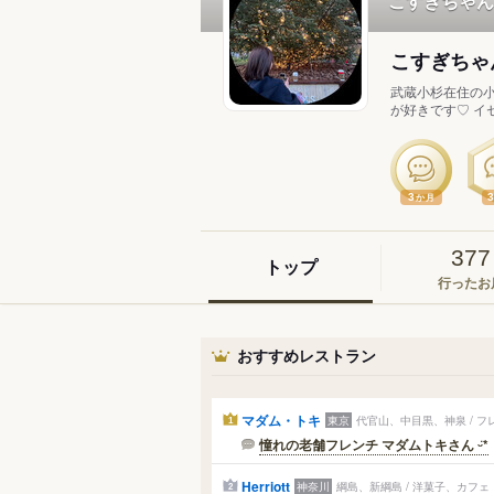
こすぎちゃん
こすぎちゃ
武蔵小杉在住の小
が好きです♡ イ
3
か月
377
トップ
行ったお
おすすめレストラン
マダム・トキ
東京
代官山、中目黒、神泉 / フ
1
憧れの老舗フレンチ マダムトキさん ᵕ̈*
Herriott
神奈川
綱島、新綱島 / 洋菓子、カフェ
2