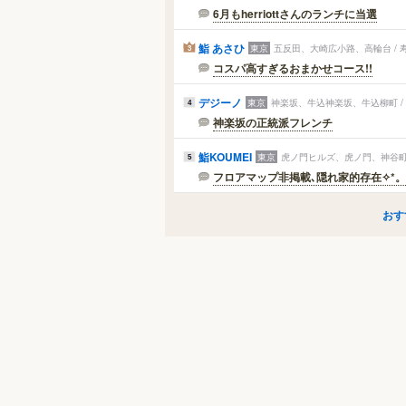
6月もherriottさんのランチに当選
鮨 あさひ
東京
五反田、大崎広小路、高輪台 /
3
コスパ高すぎるおまかせコース!!
デジーノ
東京
神楽坂、牛込神楽坂、牛込柳町 
4
神楽坂の正統派フレンチ
鮨KOUMEI
東京
虎ノ門ヒルズ、虎ノ門、神谷町
5
フロアマップ非掲載､隠れ家的存在✧︎*。
おす