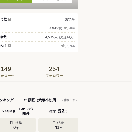
件
コミ数
377
？
枚
真
2,945
469
人
問者数
4,535
(先週14人)
いね！
8,264
？
149
254
フォロー中
フォロワー
ンキング
中原区（武蔵小杉周辺）
（神奈川県）
TOP100位
52
年
月
年間
2026
8
位
圏外
口コミ数
口コミ数
0
41
件
件