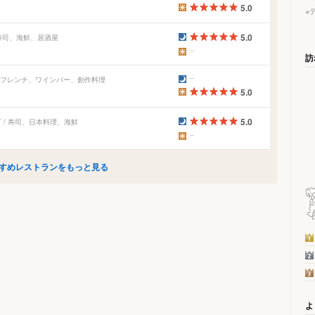
5.0
※
5.0
 寿司、海鮮、居酒屋
訪
/ フレンチ、ワインバー、創作料理
5.0
5.0
 / 寿司、日本料理、海鮮
すめレストランをもっと見る
よ