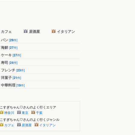
カフェ
居酒屋
イタリアン
パン
[
29
件]
海鮮
[
27
件]
ケーキ
[
27
件]
寿司
[
24
件]
フレンチ
[
23
件]
洋菓子
[
21
件]
中華料理
[
19
件]
こすぎちゃん♡さんのよく行くエリア
神奈川
東京
千葉
こすぎちゃん♡さんのよく行くジャンル
カフェ
居酒屋
イタリアン