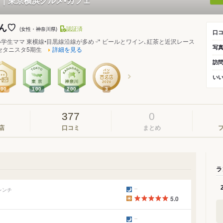
｜東京横浜グルメ•カフェ
ん♡
認証済
(女性・神奈川県)
口
学生ママ 東横線•目黒線沿線が多め ᵕ̈* ビールとワイン､紅茶と近沢レース
写
セタニスタ5期生
詳細を見る
訪
い
300
100
200
3
377
0
店
口コミ
まとめ
ラ
レンチ
5.0